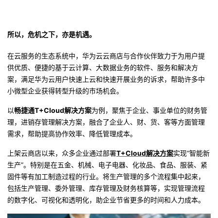
我
注
的
开
的
Programs
所以
，危机之下，亦是机遇。
发
在云服务的生态系统中，
华为云
云商店与合作伙伴致力于为用户提
支
者
供优质、便捷的基于云计算、大数据业务的软
件、服务和解决方
案，满足华为云用户快速上云和快速开展业务的诉求，帮助
许多中
持
学
小微型企业
获得转型升级的市场机会。
我
堂
以
畅捷通
T+Cloud解决方案
为例，聚焦于企业、事业单位的财务管
理，进销存管理解决方
案，融合了企业
人
、财、货、客等方面管理
的
我
我
需求，帮助提高协作效率、降低管理成本。
技
的
上架云商店以来，众多企业通过部署
T+Cloud解决方案
实现“智能新
的
我
生产”
。特别是在五金、机械、电子电器、化妆品、食品、服装、紧
术
云
固件等有加工制造过程的行业。
将生产管理的多个流程集中起来
，
课
的
我
包括生产管理
、
委外管理
、库存管理及
财务
核算等，实现管理流程
支
声
的数字化、可视化和透明化，
助企业节省更多的时间和人力成本
。
程
认
的
我