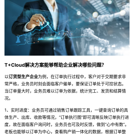
持
建
证
实
的
议
验
收
藏
T+Cloud解决方案
能够帮助企业解决哪些问题？
以
订货型生产企业
为例
，
在订单执行过程中
，客户对于交期要求非
常严格，业务员时刻会面临客户催单，要保证订单处于可控状态。
当订单量大时，业务员难以订单为依据，统计完工、发货和结算情
况。
1、
实时进度
：业务员可通过销售订单跟踪工具，一键查询订单的具
体生产、出库、收款等情况，“订单执行图”即可清晰反映订单执行进
度，故在面临客户询问时，业务员也可及时反馈，做到“心中有数”。
老板也能够以订单为中心，查看购产销一体化的数据，根据订单整