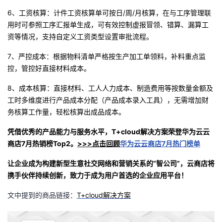
6、工资核算：计件工资核算单可按日/
周
/
月核算
，
在与工序管理联
用时可参照工序汇报单生成
，
可有效控制虚报冒领
、
错算
、
漏算工
资等情况
，
支持自定义工资类型设置审批流程
。
7、严控成本：根据物料清单严格按生产加工单领料，补料重点监
控，管控好直接材料成本。
8、成本核算：直接材料、工人人力成本、制造费用等按数量金额及
工时多维度进行产品成本分配（产品成本录入工具），无需增加财
务核算工作量，轻松核算出成品成本。
凭借优秀的产品能力与服务水平，T+clou
d
解决方案
荣登华为云云
商店7月热销榜Top
2
。
>>>点击回顾
华为云云商店
7月热门榜单
让
企业
成为
构建新型生意社交网络和营销关系的
“智公司”
，云商店将
携手伙伴持续创新，
致力于成为用户首选的企业应用平台！
文中提到的商品链接：
T+clou
d解决方案