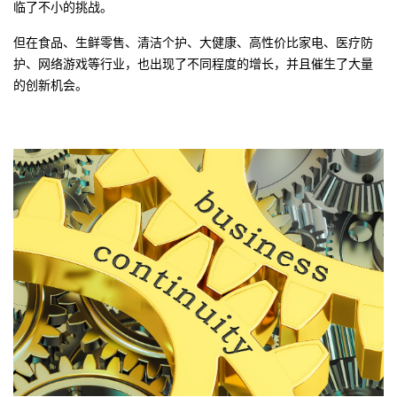
临了不小的挑战。
者
但
在
食品
、生鲜零售、清洁个护、大健康、高性价比家电、医疗防
护、网络游戏等行业，也出现了不同程度的增长，并且催生了大量
我
的创新机会。
的
我
博
的
我
客
论
的
我
坛
圈
的
我
子
直
的
我
我
播
活
的
我
动
关
的