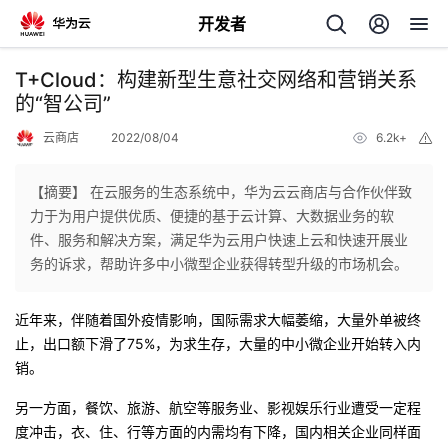
开发者
返
T+Cloud：构建新型生意社交网络和营销关系
回
的“智公司”
云商店
2022/08/04
6.2k+
举
报
【摘要】 在云服务的生态系统中，华为云云商店与合作伙伴致
力于为用户提供优质、便捷的基于云计算、大数据业务的软
个
件、服务和解决方案，满足华为云用户快速上云和快速开展业
务的诉求，帮助许多中小微型企业获得转型升级的市场机会。
我
人
近年来
，伴随
着国外疫情
影响
，
国际需求大幅萎缩
，
大量外单被终
的
主
止
，
出口
额下滑了7
5
%，
为求生存
，
大量的中小微企业开始转入内
销
。
开
页
另一方面，餐饮、旅游、航空等服务业、影视娱乐行业遭受
一定程
度冲击，
衣
、
住
、
行等方面的内需均有下降，国内相关企业
同样
面
发