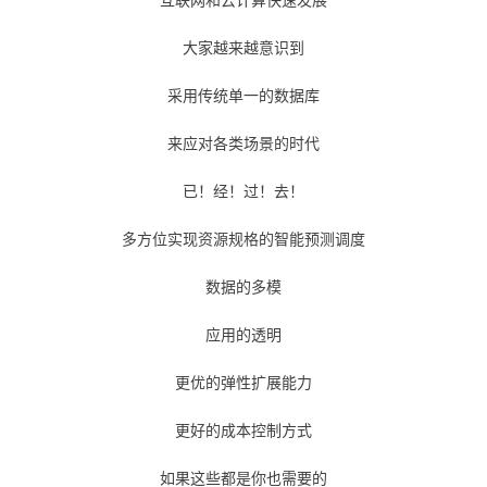
的
Programs
发
者
大家越来越意识到
支
者
我
采用传统单一的数据库
持
学
的
我
来应对各类场景的时代
已！经！过！去！
我
堂
博
的
我
多方位实现资源规格的智能预测调度
的
我
客
论
的
我
我
数据的多模
技
的
坛
圈
的
我
的
我
应用的透明
术
云
子
直
的
我
课
的
我
更优的弹性扩展能力
支
声
播
活
的
程
认
的
我
更好的成本控制方式
持
建
动
关
证
实
的
如果这些都是你也需要的