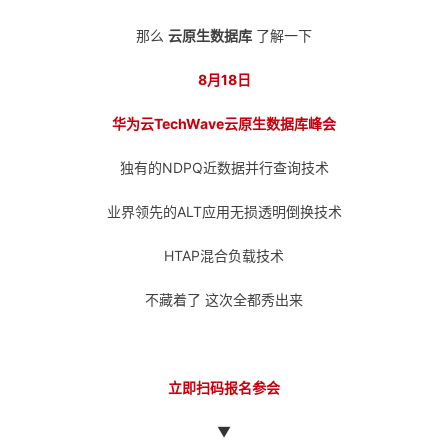
议
注
验
收
那么
云原生数据库
了解一下
藏
8月18日
华为云TechWave云原生数据库峰会
独有的NDPQ近数据并行查询技术
业界领先的ALT应用无损透明倒换技术
HTAP混合负载技术
不藏着了 这次全都秀出来
立即扫码报名参会
▼