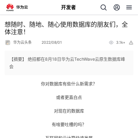
开发者
返
想随时、随地、随心使用数据库的朋友们，全
回
体注意！
华为云头条
2022/08/01
3.1k+
举
报
【摘要】 绝招都在8月18日华为云TechWave云原生数据库峰
会
个
你对数据库有些什么新需求？
我
人
或者更直白点
我
的
主
对现在的数据库
我
的
开
页
有啥要吐槽的吗？
我
的
开
发
互联网和云计算快速发展