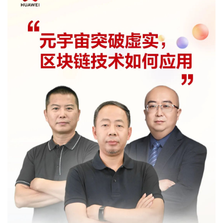
者
我
的
我
博
的
我
客
论
的
我
坛
圈
的
我
子
直
的
我
我
播
活
的
我
动
关
的