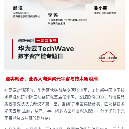
我
注
的
开
的
Programs
发
支
者
持
学
我
堂
的
我
我
虚实融合，业界大咖洞察元宇宙与技术新浪潮
技
的
在高端对话环节，华为区块链战略专家张小军、工信部中国电子技
的
我
术标准化研究院区块链研究室主任李鸣、安妮股份CTO、前海智慧
术
云
版权研究院院长郝汉齐聚一堂，围绕“元宇宙突破虚实，区块链技术
课
的
我
如何应用”主题，从产、学、研多方面开展深入探讨，分享了对于元
支
声
宇宙以及区块链的新洞察。
程
认
的
我