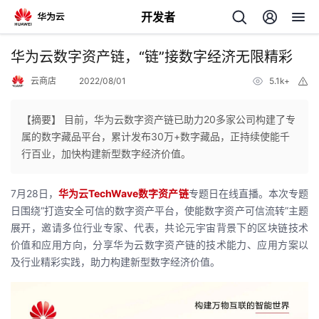
开发者
返
华为云数字资产链，“链”接数字经济无限精彩
回
云商店
2022/08/01
5.1k+
举
报
【摘要】 目前，华为云数字资产链已助力20多家公司构建了专
属的数字藏品平台，累计发布30万+数字藏品，正持续使能千
行百业，加快构建新型数字经济价值。
个
7月28日，
华为云TechWave数字资产链
专题日在线直播。本次专题
我
人
日围绕“打造安全可信的数字资产平台，使能数字资产可信流转”主题
展开，邀请多位行业专家、代表，共论元宇宙背景下的区块链技术
的
主
价值和应用方向，分享华为云数字资产链的技术能力、应用方案以
及行业精彩实践，助力构建新型数字经济价值。
开
页
发