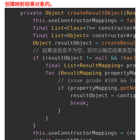
创建映射结果对象的。
private
Object
createResultObject
(
Resu
this
.
useConstructorMappings 
=
fals
final
List
<
Class
<
?
>
>
 constructorAr
final
List
<
Object
>
 constructorArgs
Object
 resultObject 
=
createResult
// 如果该信息不为空，则可以确定结果类型中
if
(
resultObject 
!=
null
&&
!
hasTy
final
List
<
ResultMapping
>
 prop
for
(
ResultMapping
 propertyMap
// issue gcode #109 && iss
if
(
propertyMapping
.
getNes
                    resultObject 
=
 configu
break
;
}
}
}
this
.
useConstructorMappings 
=
(
res