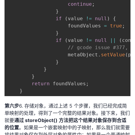
continue
;
}
if
(
value 
!=
null
)
{
                    foundValues 
=
true
;
}
if
(
value 
!=
null
||
(
conf
// gcode issue #377, c
                    metaObject
.
setValue
(
pr
}
}
}
return
 foundValues
;
}
第六步
6. 存储对象，通过上述 5 个步骤，我们已经完成简
单映射的处理，得到了一个完整的结果对象。接下来，我们
就要
通过 storeObject() 方法把这个结果对象保存到合适
的位置
。如果是一个嵌套映射中的子映射，那么我们就需要
将结果对象保存到外层对象的属性中；如果是一个普通映射