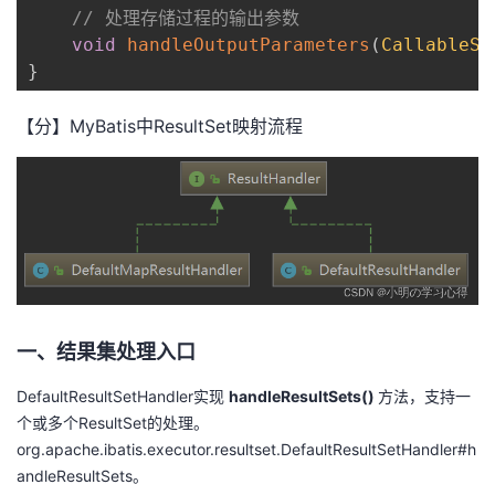
持
建
证
实
的
// 处理存储过程的输出参数
void
handleOutputParameters
(
CallableSt
议
验
收
}
藏
【分】MyBatis中ResultSet映射流程
一、结果集处理入口
DefaultResultSetHandler实现
handleResultSets()
方法，支持一
个或多个ResultSet的处理。
org.apache.ibatis.executor.resultset.DefaultResultSetHandler#h
andleResultSets。