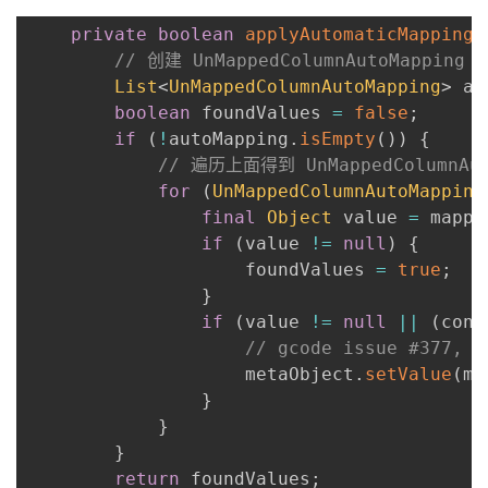
private
boolean
applyAutomaticMappings
// 创建 UnMappedColumnAutoMapp
List
<
UnMappedColumnAutoMapping
>
 au
boolean
 foundValues 
=
false
;
if
(
!
autoMapping
.
isEmpty
(
)
)
{
// 遍历上面得到 UnMappedColumn
for
(
UnMappedColumnAutoMapping
final
Object
 value 
=
 mappi
if
(
value 
!=
null
)
{
                    foundValues 
=
true
;
}
if
(
value 
!=
null
||
(
conf
// gcode issue #377, c
                    metaObject
.
setValue
(
ma
}
}
}
return
 foundValues
;