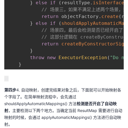
}
else
if
(
resultType
.
isInterface
(
// 场景三，如果不满足上述两个场景，则尝
return
 objectFactory
.
create
(
re
}
else
if
(
shouldApplyAutomaticMap
// 场景四，最后会检测是否已经开启了自动
// 这部分逻辑在 createByConstruc
return
createByConstructorSign
}
throw
new
ExecutorException
(
"Do no
}
第四步
4. 自动映射，创建完结果对象之后，下面就可以开始映射各
个字段了。在简单映射流程中，会先通过
shouldApplyAutomaticMappings() 方法
检测是否开启了自动映
射
，主要检测以下两个地方。当确定当前 ResultMap 需要进行自动
映射的时候，会通过 applyAutomaticMappings() 方法进行自动映
射。