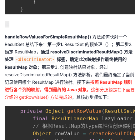
}
}
handleRowValuesForSimpleResultMap()
方法如何映射一个
ResultSet 总结下来：
第一步1.
ResultSet 的预处理（）；
第二步
2.
确定 ResultMap，
通过 resolveDiscriminatedResultMap() 方法
处理
标签，确定此次映射操作最终使用的
<discriminator>
ResultMap 对象
；
第三步
3. 创建映射结果对象，经过
resolveDiscriminatedResultMap() 方法解析，我们最终确定了当前
记录使用哪个 ResultMap 进行映射。接下来
按照 ResultMap 规则
进行各个列的映射，得到最终的 Java 对象
，这部分逻辑是在下面要
介绍的 getRowValue() 方法完成的
，其核心步骤如下：
private
Object
getRowValue
(
ResultSetWr
final
ResultLoaderMap
 lazyLoader 
=
// 根据ResultMap的type属性值创建映射
Object
 rowValue 
=
createResultObje