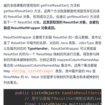
遍历多结果集时使用到的 getFirstResultSet() 方法和
getNextResultSet() 方法，这两个方法底层都是检测是否存在后续
的 ResultSet 对象，检测成功之后，会通过 getResultSet() 方法获
取下一个 ResultSet 对象。
这里获取到的 ResultSet 对象，会被包
装成 ResultSetWrapper 对象返回。
ResultSetWrapper 主要用于封装 ResultSet 的一些元数据，其中记
录了 ResultSet 中每列的名称、对应的 Java 类型、JdbcType 类型
以及每列对应的
TypeHandler
。ResultSetWrapper 可以将底层
ResultSet 的列与一个 ResultMap 映射的列进行交集，得到参与映
射的列和未被映射的列，分别记录到 mappedColumnNamesMap
集合和 unMappedColumnNamesMap 集合中。这两个集合都是
Map
类型，其中最外层的 Key 是
<String, List<String>>
ResultMap 的 id，Value 分别是参与映射的列名集合和未被映射的
列名集合。
public
List
<
Object
>
handleResultSets
(
S
// 用于记录每个ResultSet映射出来的Java
final
List
<
Object
>
 multipleResults