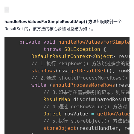
handleRowValuesForSimpleResultMap()
方法如何映射一个
ResultSet 的，该方法的核心步骤可总结为如下。
private
void
handleRowValuesForSimpleR
throws
SQLException
{
DefaultResultContext
<
Object
>
 resul
// 1.执行 skipRows() 方法跳过多余
skipRows
(
rsw
.
getResultSet
(
)
,
 rowBo
// 2.通过 shouldProcessMoreRo
while
(
shouldProcessMoreRows
(
resul
// 3.如果存在需要映射的记录，则先通过 re
ResultMap
 discriminatedResultM
// 4.通过 getRowValue() 方法
Object
 rowValue 
=
getRowValue
(
// 5.执行 storeObject() 方法
storeObject
(
resultHandler
,
 res