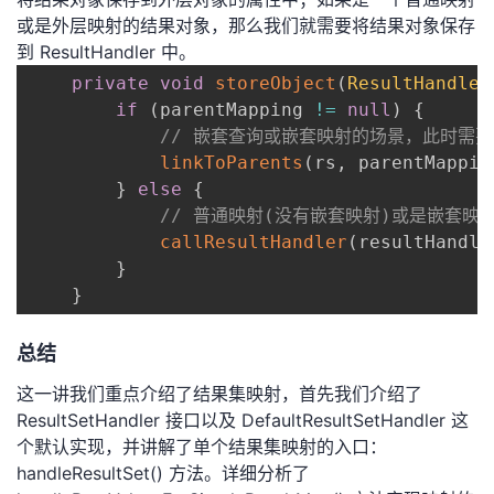
或是外层映射的结果对象，那么我们就需要将结果对象保存
到 ResultHandler 中。
private
void
storeObject
(
ResultHandler
if
(
parentMapping 
!=
null
)
{
// 嵌套查询或嵌套映射的场景，此时需
linkToParents
(
rs
,
 parentMappin
}
else
{
// 普通映射(没有嵌套映射)或是嵌套映射
callResultHandler
(
resultHandle
}
}
总结
这一讲我们重点介绍了结果集映射，首先我们介绍了
ResultSetHandler 接口以及 DefaultResultSetHandler 这
个默认实现，并讲解了单个结果集映射的入口：
handleResultSet() 方法。详细分析了