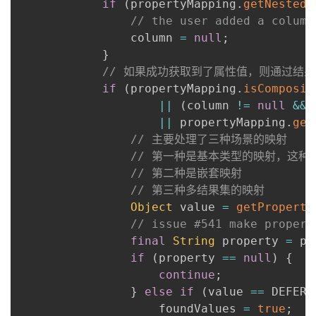
if
(
propertyMapping
.
getNestedR
// the user added a column
                column 
=
null
;
}
// 如果成功获取到了属性值，则通过结果对
if
(
propertyMapping
.
isComposit
||
(
column 
!=
null
&&
 
||
 propertyMapping
.
get
// 主要处理了三种场景的映射
// 第一种是基本类型的映射，这种场景
// 第二种是嵌套映射
// 第三种多结果集的映射
Object
 value 
=
getProperty
// issue #541 make propert
final
String
 property 
=
 pr
if
(
property 
==
null
)
{
continue
;
}
else
if
(
value 
==
 DEFERE
                    foundValues 
=
true
;