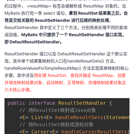
我
注
的过程中， <resultMap> 标签会被解析成 ResultMap 对象的，当
的
开
MyBatis 执行完一条 select 语句，
拿到 ResultSet 结果集之后，会
将其交给关联的 ResultSetHandler 进行后续的映射处理
。
的
Programs
发
ResultSetHandler 其中定义了三个方法，分别用来处理不同的查询
返回值，
MyBatis 中只提供了一个 ResultSetHandler 接口实现，
支
者
即 DefaultResultSetHandler。
持
学
ResultSetHandler 接口以及 DefaultResultSetHandler 这个默认实
现，其中单个结果集映射的入口在handleResultSets() 方法。
我
堂
handleRowValuesForSimpleResultMap() 方法实现简单映射的核心
步骤，其中涉及
预处理 ResultSet、查找并确定 ResultMap、创建
的
我
我
并填充映射结果对象、自动映射、正常映射、存储映射结果对象这
六大核心步骤。
技
的
的
我
public
interface
ResultSetHandler
{
术
云
课
的
我
// 将ResultSet映射成Java对象
<
E
>
List
<
E
>
handleResultSets
(
Statement
支
声
程
认
的
我
// 将ResultSet映射成游标对象
<
E
>
Cursor
<
E
>
handleCursorResultSets
(
S