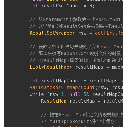
int
 resultSetCount 
=
0
;
// 从Statement中获取第一个ResultS
// 这里拿到的ResultSet会被封装成Result
ResultSetWrapper
 rsw 
=
getFirstRes
// 获取这条SQL语句关联的全部ResultMap
// 那么在编写Mapper.xml映射文件的时候，
// <resultMap>标签的id，它们之间通
List
<
ResultMap
>
 resultMaps 
=
 mappe
int
 resultMapCount 
=
 resultMaps
.
si
validateResultMapsCount
(
rsw
,
 resul
while
(
rsw 
!=
null
&&
 resultMapCou
ResultMap
 resultMap 
=
 resultMa
// 根据ResultMap中定义的映射规则处
// multipleResults集合中保存