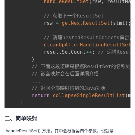
handleResultSet
(
rsw
,
 resultMap
// 获取下一个ResultSet
            rsw 
=
getNextResultSet
(
stmt
)
;
// 清理nestedResultObject
cleanUpAfterHandlingResultSet
(
            resultSetCount
++
;
// 递增Resul
}
// 下面这段逻辑是根据ResultSet的名
// 嵌套映射会在后面详细介绍
.
.
.
// 返回全部映射得到的Java对象
return
collapseSingleResultList
(
mu
}
二、简单映射
handleResultSet() 方法，其中会根据第四个参数，也就是