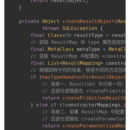
return
 resultObject
;
}
private
Object
createResultObject
(
Resu
throws
SQLException
{
final
Class
<
?
>
 resultType 
=
 result
// 获取 ResultMap 中 type 属性指
final
MetaClass
 metaType 
=
MetaCla
// 获取 ResultMap 中配置的 <constr
final
List
<
ResultMapping
>
 construc
// 根据四种不同的场景，使用不同的方式创建
if
(
hasTypeHandlerForResultObject
(
// 场景一，ResultSet 中只有一列
// 这部分逻辑是在 createPrimiti
return
createPrimitiveResultOb
}
else
if
(
!
constructorMappings
.
is
// 场景二，如果 ResultMap 中
// 这部分逻辑在 createParameteri
return
createParameterizedResu