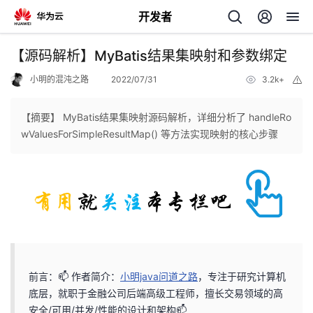
开发者
返
【源码解析】MyBatis结果集映射和参数绑定
回
小明的混沌之路
2022/07/31
3.2k+
举
报
【摘要】 MyBatis结果集映射源码解析，详细分析了 handleRo
wValuesForSimpleResultMap() 等方法实现映射的核心步骤
个
我
人
的
主
开
页
前言：📫 作者简介：
小明java问道之路
，专注于研究计算机
底层，就职于金融公司后端高级工程师，擅长交易领域的高
发
安全/可用/并发/性能的设计和架构📫