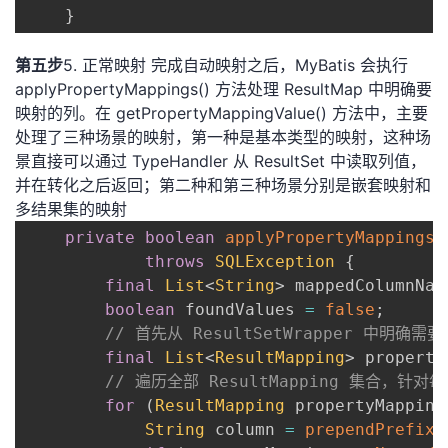
}
第五步
5. 正常映射 完成自动映射之后，MyBatis 会执行
applyPropertyMappings() 方法处理 ResultMap 中明确要
映射的列。在 getPropertyMappingValue() 方法中，主要
处理了三种场景的映射，第一种是基本类型的映射，这种场
景直接可以通过 TypeHandler 从 ResultSet 中读取列值，
并在转化之后返回；第二种和第三种场景分别是嵌套映射和
多结果集的映射
private
boolean
applyPropertyMappings
(
throws
SQLException
{
final
List
<
String
>
 mappedColumnNam
boolean
 foundValues 
=
false
;
// 首先从 ResultSetWrapper 中明确需
final
List
<
ResultMapping
>
 property
// 遍历全部 ResultMapping 集合，针对
for
(
ResultMapping
 propertyMapping
String
 column 
=
prependPrefix
(