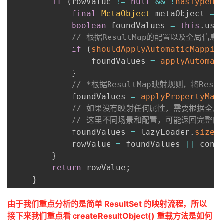
if
(
rowValue 
!=
null
&&
!
hasTypeHa
final
MetaObject
 metaObject 
=
 
boolean
 foundValues 
=
this
.
use
// 根据ResultMap的配置以及全局信
if
(
shouldApplyAutomaticMappin
                foundValues 
=
applyAutomat
}
// *根据ResultMap映射规则，将R
            foundValues 
=
applyPropertyMap
// 如果没有映射任何属性，需要根据全
// 这里不同场景和配置，可能返回完整的
            foundValues 
=
 lazyLoader
.
size
(
            rowValue 
=
 foundValues 
||
 conf
}
return
 rowValue
;
}
由于我们重点分析的是简单 ResultSet 的映射流程，所以
接下来我们重点看 createResultObject() 重载方法是如何