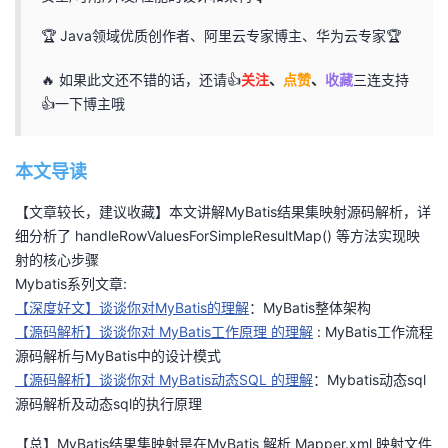
者
🏆 Java领域优质创作者、阿里云专家博主、华为云专家🏆
🔥 如果此文还不错的话，还请👍
关注
、
点赞
、
收藏
三连支持
我
👍一下博主哦
的
我
本文导读
博
的
我
【文章较长，建议收藏】本文讲解MyBatis结果集映射源码解析，详
客
论
的
我
细分析了 handleRowValuesForSimpleResultMap() 等方法实现映
射的核心步骤
坛
圈
的
我
Mybatis系列文章:
【深度好文】谈谈你对MyBatis的理解
：MyBatis整体架构
子
直
的
我
【源码解析】谈谈你对 MyBatis工作原理 的理解
: MyBatis工作流程
源码解析与MyBatis中的设计模式
我
播
活
的
【源码解析】谈谈你对 MyBatis动态SQL 的理解
：Mybatis动态sql
源码解析及动态sql的执行原理
我
动
关
的
【总】MyBatis结果集映射是在MyBatis 解析 Mapper.xml 映射文件