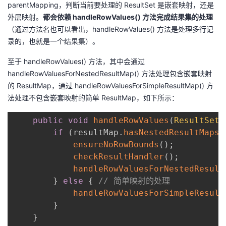
parentMapping，判断当前要处理的 ResultSet 是嵌套映射，还是
外层映射。
都会依赖 handleRowValues() 方法完成结果集的处理
（通过方法名也可以看出，handleRowValues() 方法是处理多行记
录的，也就是一个结果集）。
至于 handleRowValues() 方法，其中会通过
handleRowValuesForNestedResultMap() 方法处理包含嵌套映射
的 ResultMap，通过 handleRowValuesForSimpleResultMap() 方
法处理不包含嵌套映射的简单 ResultMap，如下所示：
public
void
handleRowValues
(
ResultSetW
if
(
resultMap
.
hasNestedResultMaps
(
ensureNoRowBounds
(
)
;
checkResultHandler
(
)
;
handleRowValuesForNestedResult
}
else
{
// 简单映射的处理
handleRowValuesForSimpleResult
}
}