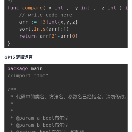
*/
func
compare
(
 x 
int
,
  y 
int
,
  z 
int
)
in
// write code here
    arr 
:=
[
3
]
int
{
x
,
y
,
z
}
    sort
.
Ints
(
arr
[
:
]
)
return
 arr
[
2
]
-
arr
[
0
]
}
GP15 逻辑运算
package
//import "fmt"
/**

 * 代码中的类名、方法名、参数名已经指定，请勿修改，
 *

 * 

 * @param a bool布尔型 

 * @param b bool布尔型 
