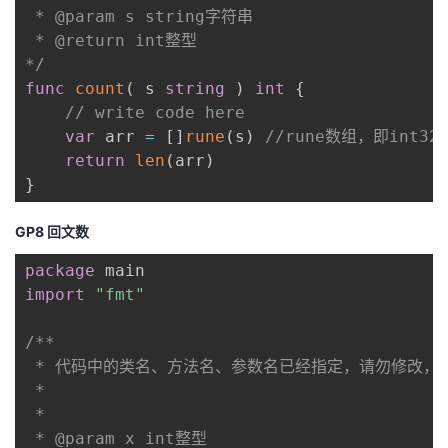
 * @param s string字符串 

 * @return int整型

*/
func
count
(
 s 
string
)
int
{
// write code here
var
 arr 
=
[
]
rune
(
s
)
//rune数组，即int32
return
len
(
arr
)
}
GP8 回文数
package
import
"fmt"
/**

 * 代码中的类名、方法名、参数名已经指定，请勿修改，
 *

 * 

 * @param x int整型 
