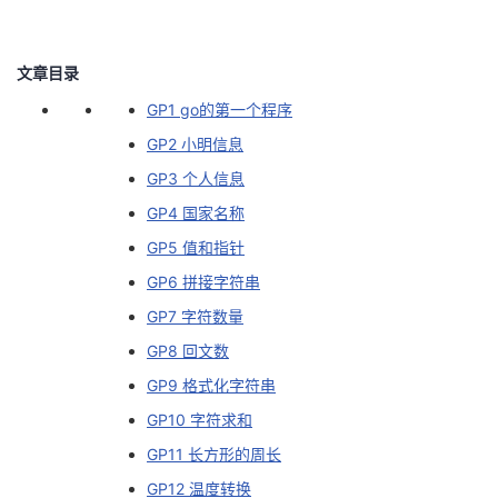
者
文章目录
我
GP1 go的第一个程序
GP2 小明信息
的
我
GP3 个人信息
博
的
我
GP4 国家名称
GP5 值和指针
客
论
的
我
GP6 拼接字符串
坛
圈
的
我
GP7 字符数量
GP8 回文数
子
直
的
我
GP9 格式化字符串
我
播
活
的
GP10 字符求和
GP11 长方形的周长
我
动
关
的
GP12 温度转换