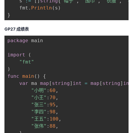
    s 
:=
[
]
string
{
"帽子"
,
"围巾"
,
"衣服"
,
"裤
    fmt
.
Println
(
s
)
}
GP27 成绩表
package
 main

import
(
"fmt"
)
func
main
(
)
{
var
 ma 
map
[
string
]
int
=
map
[
string
]
int
"小明"
:
60
,
"小王"
:
70
,
"张三"
:
95
,
"李四"
:
98
,
"王五"
:
100
,
"张伟"
:
88
,