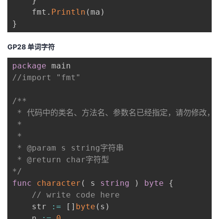
}
    fmt
.
Println
(
ma
)
}
GP28 单词字符
package
//import "fmt"
/**

 * 代码中的类名、方法名、参数名已经指定，请勿修改，
 *

 * 

 * @param s string字符串 

 * @return char字符型

*/
func
character
(
 s 
string
)
byte
{
// write code here
    str 
:=
[
]
byte
(
s
)
    n 
:=
0