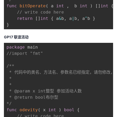
func
bitOperate
(
 a 
int
,
  b 
int
)
[
]
int
{
// write code here
return
[
]
int
{
 a
&
b
,
 a
|
b
,
 a
^
b 
}
}
GP17 联谊活动
package
//import "fmt"
/**

 * 代码中的类名、方法名、参数名已经指定，请勿修改，
 *

 * 

 * @param x int整型 参加活动人数

 * @return bool布尔型

*/
func
odevity
(
 x 
int
)
bool
{
// write code here