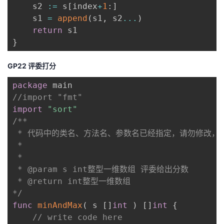
    s2 
:=
 s
[
index
+
1
:
]
    s1 
=
append
(
s1
,
 s2
...
)
return
}
GP22 评委打分
package
//import "fmt"
import
"sort"
/**

 * 代码中的类名、方法名、参数名已经指定，请勿修改，
 *

 * 

 * @param s int整型一维数组 评委给出分数

 * @return int整型一维数组

*/
func
minAndMax
(
 s 
[
]
int
)
[
]
int
{
// write code here