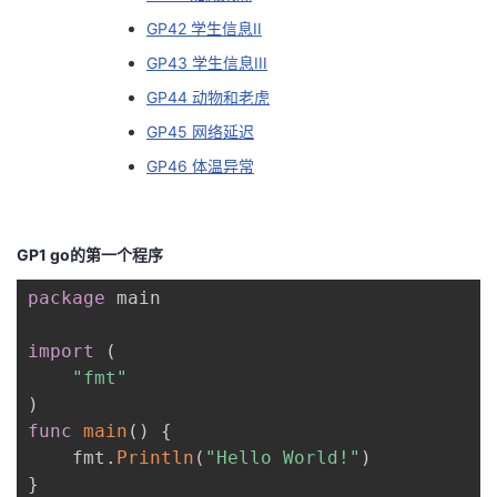
GP42 学生信息II
GP43 学生信息III
GP44 动物和老虎
GP45 网络延迟
GP46 体温异常
GP1 go的第一个程序
package
 main

import
(
"fmt"
)
func
main
(
)
{
    fmt
.
Println
(
"Hello World!"
)
}