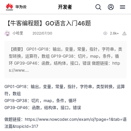
开发者
返
【牛客编程题】GO语言入门46题
回
小哈里
2022/07/30
2.6k+
举
报
【摘要】 GP01-GP18：输出，变量，常量，指针，字符串，类
型转换，运算符，数组 GP19-GP38：切片，map，条件，循
环 GP39-GP46：函数，结构体，接口，错误 做题链接：http
个
s://www....
我
人
GP01-GP18：输出，变量，常量，指针，字符串，类型转换，运算
符，数组
的
主
GP19-GP38：切片，map，条件，循环
GP39-GP46：函数，结构体，接口，错误
开
页
做题链接：https://www.nowcoder.com/exam/oj?page=1&tab=语
法篇&topicId=317
发