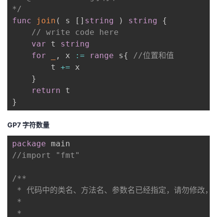
*/
func
join
(
 s 
[
]
string
)
string
{
// write code here
var
 t 
string
for
_
,
 x 
:=
range
 s
{
//位置和值
        t 
+=
 x

}
return
}
GP7 字符数量
package
//import "fmt"
/**

 * 代码中的类名、方法名、参数名已经指定，请勿修改，
 *

 * 
