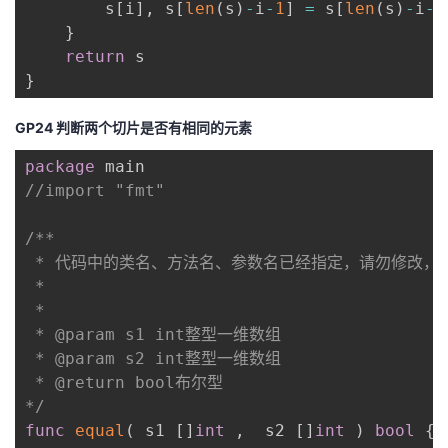
        s
[
i
]
,
 s
[
len
(
s
)
-
i
-
1
]
=
 s
[
len
(
s
)
-
i
-
1
}
return
}
GP24 判断两个切片是否有相同的元素
package
//import "fmt"
/**

 * 代码中的类名、方法名、参数名已经指定，请勿修改，
 *

 * 

 * @param s1 int整型一维数组 

 * @param s2 int整型一维数组 

 * @return bool布尔型

*/
func
equal
(
 s1 
[
]
int
,
  s2 
[
]
int
)
bool
{