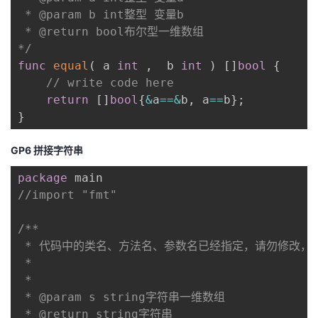
 * @param b int整型 变量b

 * @return bool布尔型一维数组

*/
func
equal
(
 a 
int
,
  b 
int
)
[
]
bool
{
// write code here
return
[
]
bool
{
&
a
==
&
b
,
 a
==
b
}
;
}
GP6 拼接字符串
package
//import "fmt"
/**

 * 代码中的类名、方法名、参数名已经指定，请勿修改，
 *

 * 

 * @param s string字符串一维数组 

 * @return string字符串
