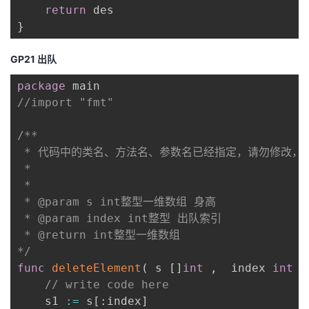
return
}
GP21 出队
package
//import "fmt"
/**

 * 代码中的类名、方法名、参数名已经指定，请勿修改，
 *

 * 

 * @param s int整型一维数组 身高

 * @param index int整型 出队索引

 * @return int整型一维数组

*/
func
deleteElement
(
 s 
[
]
int
,
  index 
int
)
// write code here
    s1 
:=
 s
[
:
index
]