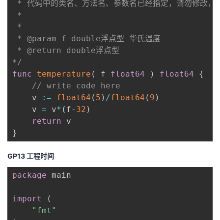
 * 代码中的类名、方法名、参数名已经指定，请勿修改，
 *

 * 

 * @param f double浮点型 华氏温度

 * @return double浮点型

*/
func
temperature
(
 f 
float64
)
float64
{
// write code here
    v 
:=
float64
(
5
)
/
float64
(
9
)
    v 
=
 v
*
(
f
-
32
)
return
}
GP13 工程时间
package
 main

import
(
"fmt"