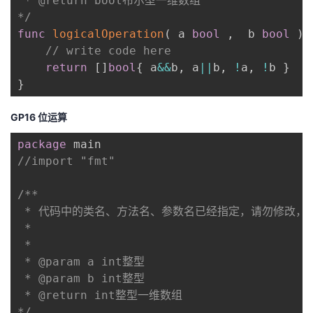
 * @return bool布尔型一维数组

*/
func
logicalOperation
(
 a 
bool
,
  b 
bool
)
// write code here
return
[
]
bool
{
 a
&&
b
,
 a
||
b
,
!
a
,
!
b 
}
}
GP16 位运算
package
//import "fmt"
/**

 * 代码中的类名、方法名、参数名已经指定，请勿修改，
 *

 * 

 * @param a int整型 

 * @param b int整型 

 * @return int整型一维数组

*/