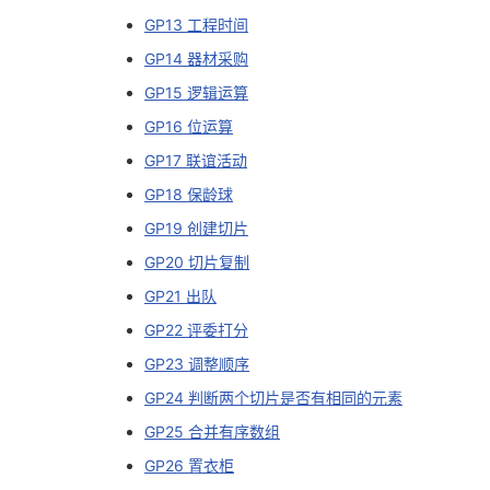
我
注
的
开
GP13 工程时间
GP14 器材采购
的
Programs
发
GP15 逻辑运算
GP16 位运算
支
者
GP17 联谊活动
持
学
GP18 保龄球
GP19 创建切片
我
堂
GP20 切片复制
的
我
我
GP21 出队
GP22 评委打分
技
的
的
我
GP23 调整顺序
术
云
课
的
我
GP24 判断两个切片是否有相同的元素
GP25 合并有序数组
支
声
程
认
的
我
GP26 置衣柜