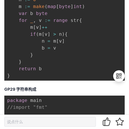
    m 
:=
make
(
map
[
byte
]
int
)
var
 b 
byte
for
_
,
 v 
:=
range
 str
{
        m
[
v
]
++
if
(
m
[
v
]
>
 n
)
{
            n 
=
 m
[
v
]
            b 
=
 v

}
}
return
}
GP29 字符串构成
退
package
出
//import "fmt"
登
录
/**

 * 代码中的类名、方法名、参数名已经指定，请勿修改，