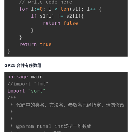
// write code here
for
 i
:=
0
;
 i 
<
len
(
s1
)
;
 i
++
{
if
 s1
[
i
]
!=
 s2
[
i
]
{
return
false
}
}
return
true
}
GP25 合并有序数组
package
//import "fmt"
import
"sort"
/**

 * 代码中的类名、方法名、参数名已经指定，请勿修改，
 *

 * 

 * @param nums1 int整型一维数组 
