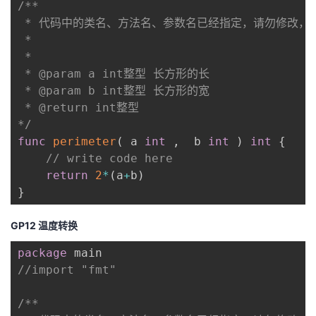
/**

 * 代码中的类名、方法名、参数名已经指定，请勿修改，
 *

 * 

 * @param a int整型 长方形的长

 * @param b int整型 长方形的宽

 * @return int整型

*/
func
perimeter
(
 a 
int
,
  b 
int
)
int
{
// write code here
return
2
*
(
a
+
b
)
}
GP12 温度转换
package
//import "fmt"
/**
