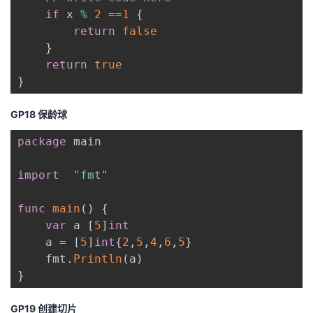
if
 x 
%
2
==
1
{
return
false
}
return
true
}
GP18 保龄球
package
 main

import
"fmt"
func
main
(
)
{
var
 a 
[
5
]
int
    a 
=
[
5
]
int
{
2
,
5
,
4
,
6
,
5
}
    fmt
.
Println
(
a
)
}
GP19 创建切片