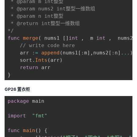
 * @param m int整型 

 * @param nums2 int整型一维数组 

 * @param n int整型 

 * @return int整型一维数组

*/
func
merge
(
 nums1 
[
]
int
,
  m 
int
,
  nums2 
// write code here
    arr 
:=
append
(
nums1
[
:
m
]
,
nums2
[
:
n
]
...
)
    sort
.
Ints
(
arr
)
return
}
GP26 置衣柜
package
 main

import
"fmt"
func
main
(
)
{