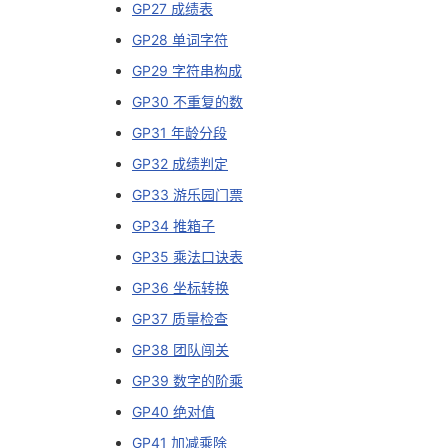
持
建
GP27 成绩表
证
实
的
GP28 单词字符
议
验
收
GP29 字符串构成
GP30 不重复的数
藏
GP31 年龄分段
GP32 成绩判定
GP33 游乐园门票
GP34 推箱子
GP35 乘法口诀表
GP36 坐标转换
GP37 质量检查
GP38 团队闯关
GP39 数字的阶乘
GP40 绝对值
GP41 加减乘除