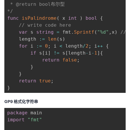
 * @return bool布尔型

*/
func
isPalindrome
(
 x 
int
)
bool
{
// write code here
var
 s 
string
=
 fmt
.
Sprintf
(
"%d"
,
x
)
//i
    length 
:=
len
(
s
)
for
 i 
:=
0
;
 i 
<
 length
/
2
;
 i
++
{
if
 s
[
i
]
!=
 s
[
length
-
i
-
1
]
{
return
false
;
}
}
return
true
;
}
GP9 格式化字符串
package
import
"fmt"