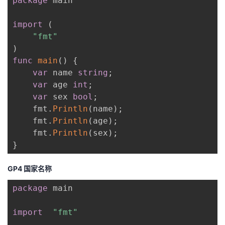
package
 main

import
(
"fmt"
)
func
main
(
)
{
var
 name 
string
;
var
 age 
int
;
var
 sex 
bool
;
    fmt
.
Println
(
name
)
;
    fmt
.
Println
(
age
)
;
    fmt
.
Println
(
sex
)
;
}
GP4 国家名称
package
 main

import
"fmt"