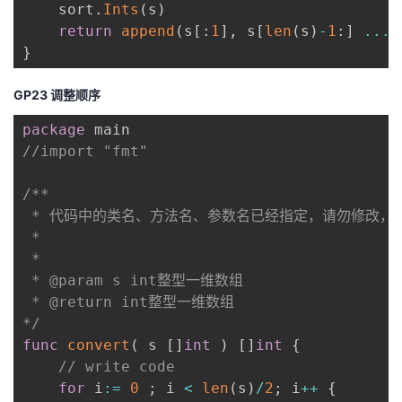
    sort
.
Ints
(
s
)
return
append
(
s
[
:
1
]
,
 s
[
len
(
s
)
-
1
:
]
...
)
}
GP23 调整顺序
package
//import "fmt"
/**

 * 代码中的类名、方法名、参数名已经指定，请勿修改，
 *

 * 

 * @param s int整型一维数组 

 * @return int整型一维数组

*/
func
convert
(
 s 
[
]
int
)
[
]
int
{
// write code 
for
 i
:=
0
;
 i 
<
len
(
s
)
/
2
;
 i
++
{