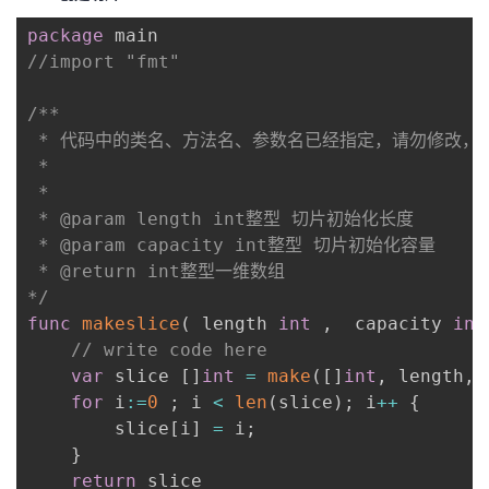
package
//import "fmt"
/**

 * 代码中的类名、方法名、参数名已经指定，请勿修改，
 *

 * 

 * @param length int整型 切片初始化长度

 * @param capacity int整型 切片初始化容量

 * @return int整型一维数组

*/
func
makeslice
(
 length 
int
,
  capacity 
int
// write code here
var
 slice 
[
]
int
=
make
(
[
]
int
,
 length
,
 
for
 i
:=
0
;
 i 
<
len
(
slice
)
;
 i
++
{
        slice
[
i
]
=
 i
;
}
return