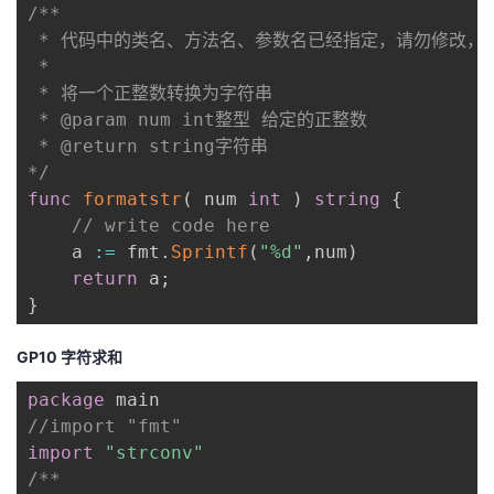
/**

 * 代码中的类名、方法名、参数名已经指定，请勿修改，
 *

 * 将一个正整数转换为字符串

 * @param num int整型 给定的正整数

 * @return string字符串

*/
func
formatstr
(
 num 
int
)
string
{
// write code here
    a 
:=
 fmt
.
Sprintf
(
"%d"
,
num
)
return
 a
;
}
GP10 字符求和
package
//import "fmt"
import
"strconv"
/**
