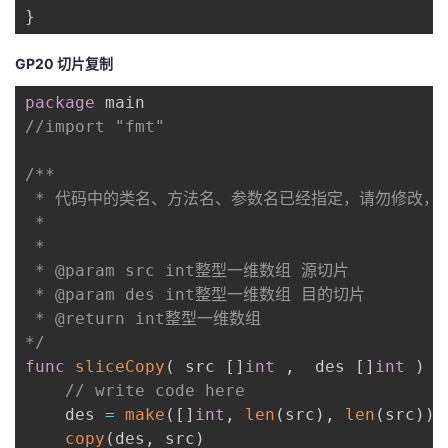
}
GP20 切片复制
package
//import "fmt"
/**

 * 代码中的类名、方法名、参数名已经指定，请勿修改，
 *

 * 

 * @param src int整型一维数组 源切片

 * @param des int整型一维数组 目的切片

 * @return int整型一维数组

*/
func
sliceCopy
(
 src 
[
]
int
,
  des 
[
]
int
)
[
// write code here
    des 
=
make
(
[
]
int
,
len
(
src
)
,
len
(
src
)
)
copy
(
des
,
 src
)