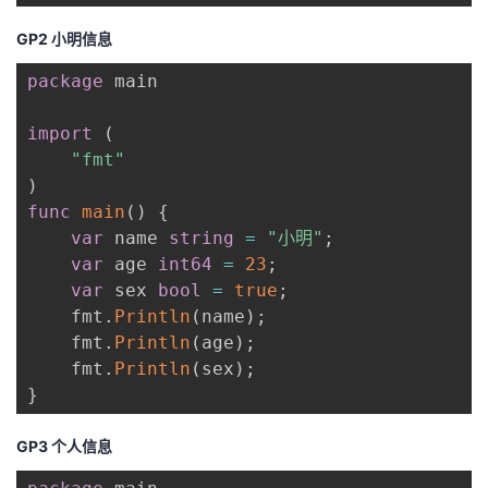
GP2 小明信息
package
 main

import
(
"fmt"
)
func
main
(
)
{
var
 name 
string
=
"小明"
;
var
 age 
int64
=
23
;
var
 sex 
bool
=
true
;
    fmt
.
Println
(
name
)
;
    fmt
.
Println
(
age
)
;
    fmt
.
Println
(
sex
)
;
}
GP3 个人信息