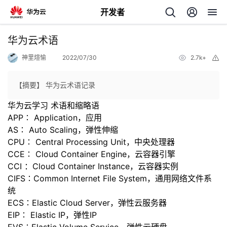
开发者
返
华为云术语
回
神里煊愉
2022/07/30
2.7k+
举
报
【摘要】 华为云术语记录
华为云学习 术语和缩略语
APP∶ Application，应用
个
AS∶ Auto Scaling，弹性伸缩
CPU∶ Central Processing Unit，中央处理器
我
人
CCE∶ Cloud Container Engine，云容器引擎
CCI ：Cloud Container Instance，云容器实例
我
的
主
CIFS∶Common Internet File System，通用网络文件系
统
我
的
开
页
ECS∶Elastic Cloud Server，弹性云服务器
EIP∶ Elastic IP，弹性IP
我
的
开
发