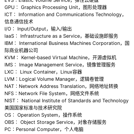
EVS∶Elastic Volume Service，弹性云硬盘
GPU∶ Graphics Processing Unit，图形处理器
的
Programs
发
者
ICT∶ Information and Communications Technology，
信息通信技术
支
者
我
I/O∶ Input/Output，输入/输出
laaS∶ Infrastructure as a Service，基础设施即服务
持
学
的
我
IBM∶ International Business Machines Corporation，国
际商业机器公司
我
堂
博
的
我
KVM∶ Kernel-based Virtual Machine，开源虚拟机
IMS∶ Image Management Service，镜像管理服务
的
我
客
论
的
我
我
LXC∶ Linux Container，Linux容器
LVM∶Logical Volume Manager，逻辑卷管理
技
的
坛
圈
的
我
的
我
NAT∶Network Address Translation，网络地址转换
NFS∶Network File System，网络文件系统
术
云
子
直
的
我
课
的
我
NIST∶ National Institute of Standards and Technology
美国国家标准与技术研究院
支
声
播
活
的
程
认
的
我
OS∶ Operation System，操作系统
OBS∶ Object Storage Service，对象存储服务
持
建
动
关
证
实
的
PC∶Personal Computer，个人电脑