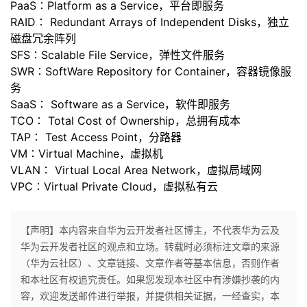
PaaS∶Platform as a Service，平台即服务
议
注
验
收
RAID∶ Redundant Arrays of Independent Disks，独立
磁盘冗余阵列
藏
SFS∶Scalable File Service，弹性文件服务
SWR∶SoftWare Repository for Container，容器镜像服
务
SaaS∶ Software as a Service，软件即服务
TCO∶ Total Cost of Ownership，总拥有成本
TAP∶ Test Access Point，分路器
VM∶Virtual Machine，虚拟机
VLAN∶ Virtual Local Area Network，虚拟局域网
VPC∶Virtual Private Cloud，虚拟私有云
【声明】本内容来自华为云开发者社区博主，不代表华为云及
华为云开发者社区的观点和立场。转载时必须标注文章的来源
（华为云社区）、文章链接、文章作者等基本信息，否则作者
和本社区有权追究责任。如果您发现本社区中有涉嫌抄袭的内
容，欢迎发送邮件进行举报，并提供相关证据，一经查实，本