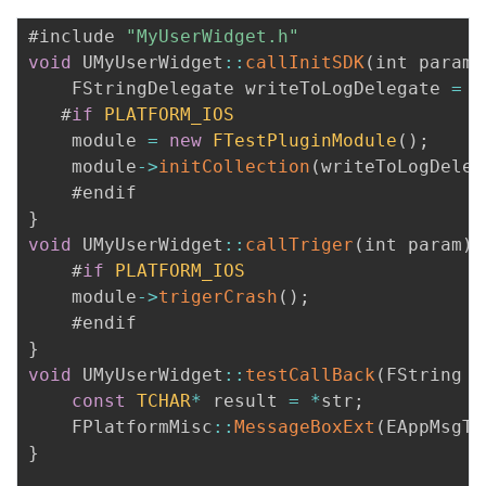
#include 
"MyUserWidget.h"
void
 UMyUserWidget
:
:
callInitSDK
(
int param
)
    FStringDelegate writeToLogDelegate 
=
 F
   #
if
PLATFORM_IOS
    module 
=
new
FTestPluginModule
(
)
;
    module
-
>
initCollection
(
writeToLogDeleg
}
void
 UMyUserWidget
:
:
callTriger
(
int param
)
{
    #
if
PLATFORM_IOS
    module
-
>
trigerCrash
(
)
;
}
void
 UMyUserWidget
:
:
testCallBack
(
FString s
const
TCHAR
*
 result 
=
*
str
;
    FPlatformMisc
:
:
MessageBoxExt
(
EAppMsgTy
}