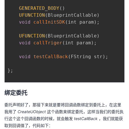
GENERATED_BODY
(
)
UFUNCTION
(
BlueprintCallable
)
void
callInitSDK
(
int param
)
;
UFUNCTION
(
BlueprintCallable
)
void
callTriger
(
int param
)
;
void
testCallBack
(
FString str
)
;
}
;
绑定委托
委托声明好了，那接下来就是要将回调函数绑定到委托上，在这里
我用了
CreateUObject
这个函数来绑定委托，这样当我们的委托执
行这个这个回调函数的时候，就会触发
testCallBack
，我们就能获
取到回调值了，代码如下：