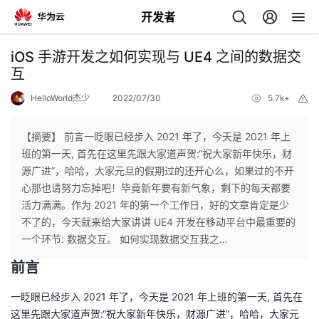
开发者
返
iOS 手游开发之如何实现与 UE4 之间的数据交
回
互
HelloWorld杰少
2022/07/30
5.7k+
举
报
【摘要】 前言一眨眼已经步入 2021 年了，今天是 2021 年上
班的第一天, 首先在这里先跟大家道声贺:“祝大家新年快乐，财
个
源广进”，哈哈，大家元旦的假期过的还开心么，如果过的不开
心那也请努力忘掉吧！毕竟新年要有新气象，剩下的每天都要
我
人
活力满满。作为 2021 年的第一个工作日，好的文章肯定是少
不了的，今天就来给大家讲讲 UE4 开发在移动平台中最重要的
的
主
一个环节: 数据交互。 如何实现数据交互我之...
前言
开
页
一眨眼已经步入 2021 年了，今天是 2021 年上班的第一天, 首先在
发
这里先跟大家道声贺:“祝大家新年快乐，财源广进”，哈哈，大家元