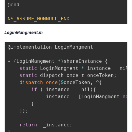
持
建
证
实
的
@end

议
验
收
NS_ASSUME_NONNULL_END
藏
LoginMangment.m
@implementation LoginMangment

+
(
LoginMangment 
*
)
shareInstance 
{
static
 LoginMangment 
*
_instance 
=
 nil
;
static
 dispatch_once_t onceToken
;
dispatch_once
(
&
onceToken
,
^
{
if
(
_instance 
==
 nil
)
{
            _instance 
=
[
LoginMangment 
new
}
}
)
;
return
  _instance
;
}