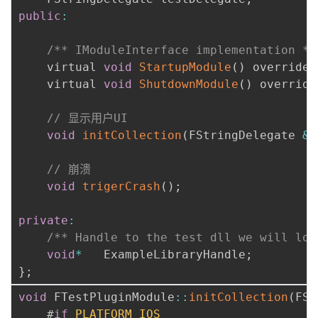
public
:
/** IModuleInterface implementation */
	virtual 
void
StartupModule
(
)
 override
;
	virtual 
void
ShutdownModule
(
)
 override
// 显示用户UI
void
initCollection
(
FStringDelegate 
&
m
// 崩溃
void
trigerCrash
(
)
;
private
:
/** Handle to the test dll we will loa
void
*
	ExampleLibraryHandle
;
}
;
void
 FTestPluginModule
:
:
initCollection
(
FSt
    #
if
PLATFORM_IOS