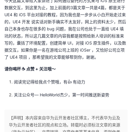
今天这篇文章给大家讲述了如何通过委托的方式来与 iOS 原生进行
数据交互，到这里为止，加上前面的3篇文章一共是4篇，都是关于
UE4 和 iOS 平台对接的教程，因为我也是一步步从小白开始走过来
的，UE4 开发 说实话对新手确实不太友好，网上的资料太少，然后
自己本身也存在很多的 bug 问题，我在公司也处于一直给 UE4 填
坑的状态，所以这几篇文章的内容我都是按照给新人培训的标准来
写的，囊括了环境配置，创建简单 UI，对接 iOS 原生插件，以及数
据交互，如果你是一名在游戏公司上班的 iOSer ，又恰好公司立项
了 UE4 项目 ，那希望我的文章能够帮到你，谢谢。
请你喝杯 ☕️ 点赞 + 关注哦～
阅读完记得给我点个赞哦，有👍 有动力
关注公众号—
HelloWorld杰少
，第一时间推送新姿势
【声明】本内容来自华为云开发者社区博主，不代表华为云及
华为云开发者社区的观点和立场。转载时必须标注文章的来源
（华为云社区）、文章链接、文章作者等基本信息，否则作者