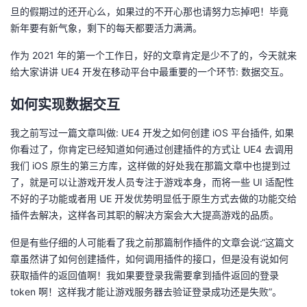
旦的假期过的还开心么，如果过的不开心那也请努力忘掉吧！毕竟
者
新年要有新气象，剩下的每天都要活力满满。
作为 2021 年的第一个工作日，好的文章肯定是少不了的，今天就来
我
给大家讲讲 UE4 开发在移动平台中最重要的一个环节: 数据交互。
的
我
如何实现数据交互
博
的
我
我之前写过一篇文章叫做:
UE4 开发之如何创建 iOS 平台插件
, 如果
你看过了，你肯定已经知道如何通过创建插件的方式让 UE4 去调用
客
论
的
我
我们 iOS 原生的第三方库，这样做的好处我在那篇文章中也提到过
了，就是可以让游戏开发人员专注于游戏本身，而将一些 UI 适配性
坛
圈
的
我
不好的子功能或者用 UE 开发优势明显低于原生方式去做的功能交给
插件去解决，这样各司其职的解决方案会大大提高游戏的品质。
子
直
的
我
但是有些仔细的人可能看了我之前那篇制作插件的文章会说:“这篇文
我
播
活
的
章虽然讲了如何创建插件，如何调用插件的接口，但是没有说如何
获取插件的返回值啊！我如果要登录我需要拿到插件返回的登录
我
动
关
的
token 啊！这样我才能让游戏服务器去验证登录成功还是失败”。