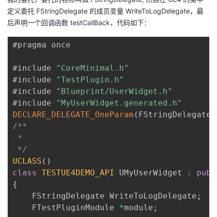
定义委托 FStringDelegate 的成员变量 WriteToLogDelegate，最
后声明一个回调函数 testCallBack，代码如下：
#pragma once

#include 
"CoreMinimal.h"
#include 
"TestPlugin.h"
#include 
"Blueprint/UserWidget.h"
#include 
"MyUserWidget.generated.h"
DECLARE_DELEGATE_OneParam
(
FStringDelegate
,
/**

 * 

 */
UCLASS
(
)
class
TESTUE4DEMO_API
 UMyUserWidget 
:
publ
{
    FStringDelegate WriteToLogDelegate
;
    FTestPluginModule 
*
module
;