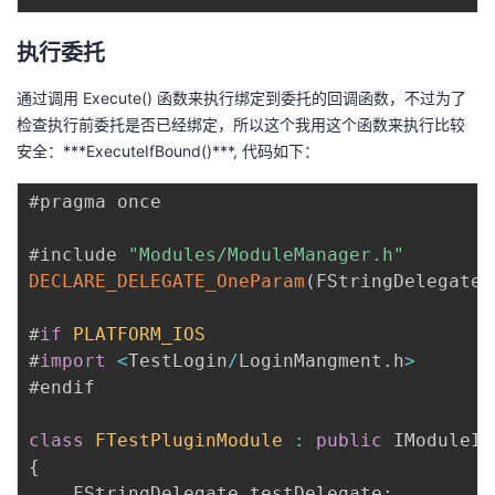
执行委托
通过调用 Execute() 函数来执行绑定到委托的回调函数，不过为了
检查执行前委托是否已经绑定，所以这个我用这个函数来执行比较
安全：***ExecuteIfBound()***, 代码如下：
#pragma once

#include 
"Modules/ModuleManager.h"
DECLARE_DELEGATE_OneParam
(
FStringDelegate
,
#
if
PLATFORM_IOS
#
import
<
TestLogin
/
LoginMangment
.
h
>
#endif

class
FTestPluginModule
:
public
{
    FStringDelegate testDelegate
;