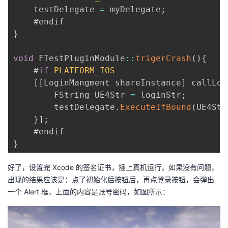
    testDelegate 
=
 myDelegate
;
}
void
 FTestPluginModule
:
:
trigerCrash
(
)
{
    #
if
PLATFORM_IOS
[
[
LoginMangment shareInstance
]
 callLog
        FString UE4Str 
=
 loginStr
;
        testDelegate
.
ExecuteIfBound
(
UE4Str
}
]
;
}
好了，设置完 Xcode 的签名证书，插上真机运行，如果没有问题，
出现的结果应该是：点了初始化后按钮后，再点登录按钮，会弹出
一个 Alert 框，上面的内容是账号密码，如图所示：