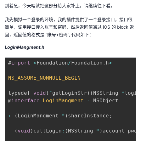
别着急，今天咱就把这部分给大家补上，请继续往下看。
我
注
的
开
我先模拟一个登录的环境，我的插件提供了一个登录接口，接口很
的
Programs
发
简单，调用接口传入账号和密码，然后返回值通过 iOS 的 block 返
回，返回值的格式是 “账号+密码”, 代码如下：
支
者
LoginMangment.h
持
学
#
import
<
Foundation
/
Foundation
.
h
>
我
堂
NS_ASSUME_NONNULL_BEGIN
的
我
我
typedef 
void
(
^
getLoginStr
)
(
NSString 
*
login
技
的
的
我
@
interface
LoginMangment
:
 NSObject

术
云
课
的
我
+
(
LoginMangment 
*
)
shareInstance
;
支
声
程
认
的
我
-
(
void
)
callLogin
:
(
NSString 
*
)
account pwd
: