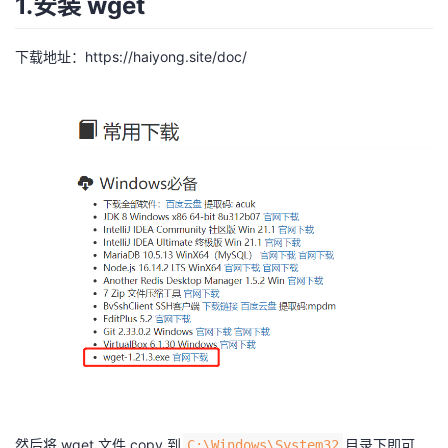
1.安装 wget
我
注
的
开
下载地址：
https://haiyong.site/doc/
的
Programs
发
支
者
持
学
我
堂
的
我
我
技
的
的
我
术
云
课
的
我
支
声
程
认
的
我
然后将 wget 文件 copy 到
目录下即可
C:\Windows\System32