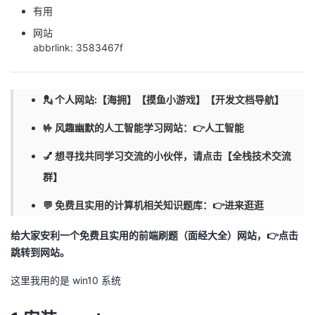
有用
者
网站
abbrlink: 3583467f
我
的
我
💂 个人网站:【
海拥
】【
摸鱼小游戏
】【
开发文档导航
】
博
的
我
🤟 风趣幽默的人工智能学习网站：👉
人工智能
💅 想寻找共同学习交流的小伙伴，请点击【
全栈技术交流
客
论
的
我
群
】
坛
圈
的
我
💬 免费且实用的计算机相关知识题库：👉
进来逛逛
子
直
的
我
给大家安利一个免费且实用的前端刷题（面经大全）网站，👉
点击
跳转到网站
。
我
播
活
的
这里我用的是 win10 系统
我
动
关
的