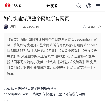
开发者
返
如何快速拷贝整个网站所有网页
回
海拥
2022/07/30
2.5k+
举
报
【摘要】 title: 如何快速拷贝整个网站所有网页description: Wi
n10 系统如何快速拷贝整个网站所有网页tags:有用网站abbrlin
k: 3583467f💂 个人网站:【海拥】【摸鱼小游戏】【开发文档
个
导航】🤟 风趣幽默的人工智能学习网站：👉人工智能💅 想寻
找共同学习交流的小伙伴，请点击【全栈技术交流群】💬 免费
我
人
且实用的计算机相关知识题库：👉进来逛逛给大家安利一个免
费且...
的
主
title: 如何快速拷贝整个网站所有网页
开
页
description: Win10 系统如何快速拷贝整个网站所有网页
tags:
发