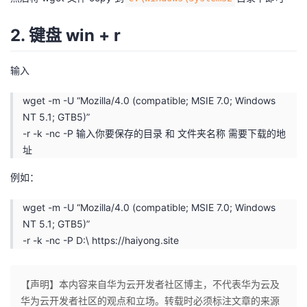
持
建
证
实
的
2. 键盘 win + r
议
验
收
输入
藏
wget -m -U “Mozilla/4.0 (compatible; MSIE 7.0; Windows
NT 5.1; GTB5)”
-r -k -nc -P 输入你要保存的目录 和 文件夹名称 需要下载的地
址
例如：
wget -m -U “Mozilla/4.0 (compatible; MSIE 7.0; Windows
NT 5.1; GTB5)”
-r -k -nc -P D:\
https://haiyong.site
【声明】本内容来自华为云开发者社区博主，不代表华为云及
华为云开发者社区的观点和立场。转载时必须标注文章的来源