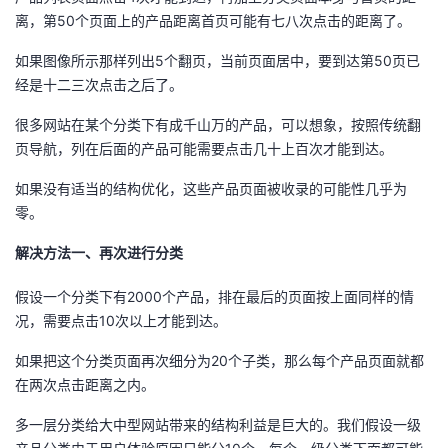
持
建
证
实
的
离，第50个页面上的产品距离首页可能有七八次点击的距离了。
议
验
收
如果图像所示那样列出5个翻页，当前页面居中，要到达第50页已
经是十二三次点击之后了。
藏
很多网站在某个分类下有成千山万的产品，可以想象，按照传统翻
页导航，列在后面的产品可能需要点击几十上百次才能到达。
如果没有适当的结构优化，这些产品页面被收录的可能性几乎为
零。
解决方法一、再次进行分类
假设一个分类下有2000个产品，排在最后的页面按上面同样的情
况，需要点击10次以上才能到达。
如果把这个分类页面再次细分为20个子类，那么每个产品页面就都
在两次点击距离之内。
多一层分类给大中型网站带来的结构利益是巨大的。我们假设一级