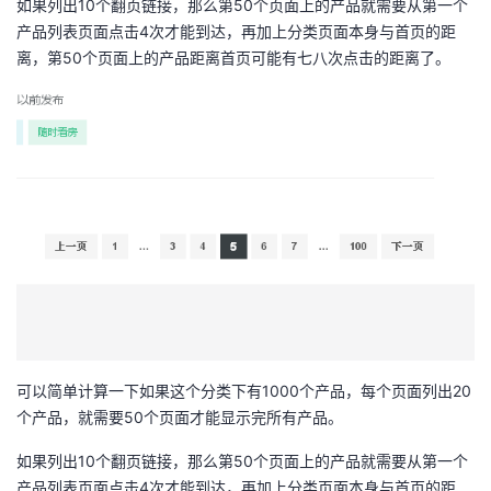
如果列出10个翻页链接，那么第50个页面上的产品就需要从第一个
我
注
的
开
产品列表页面点击4次才能到达，再加上分类页面本身与首页的距
离，第50个页面上的产品距离首页可能有七八次点击的距离了。
的
Programs
发
支
者
持
学
我
堂
的
我
我
技
的
的
我
可以简单计算一下如果这个分类下有1000个产品，每个页面列出20
术
云
课
的
我
个产品，就需要50个页面才能显示完所有产品。
支
声
程
认
的
我
如果列出10个翻页链接，那么第50个页面上的产品就需要从第一个
产品列表页面点击4次才能到达，再加上分类页面本身与首页的距