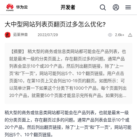
开发者
返
大中型网站列表页翻页过多怎么优化?
回
茹莱神兽
2022/07/29
2.6k+
举
报
【摘要】 稍大型的商务或信息类网站都可能会在产品列表，也
就是最末一级的分类页面上，存在翻页过多的问题。通常产品
列表会显示10个或20个产品，然后列出翻页链接，除了“上一
个
页”和“下一页”，网站可能列出5个、10个翻页链接。用户点击
页面10，在第10页上又会列出10-19页的翻页。如图所示：可
我
人
以简单计算一下如果这个分类下有1000个产品，每个页面列出
20个产品，就需要50个页面才能显示完所有产品。如果列出...
的
主
稍大型的商务或信息类网站都可能会在产品列表，也就是最末一级
开
页
的分类页面上，存在翻页过多的问题。通常产品列表会显示10个或
20个产品，然后列出翻页链接，除了“上一页”和“下一页”，网站可能
发
列出5个、10个翻页链接。