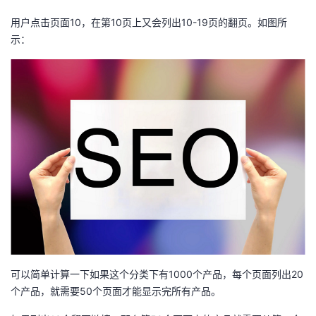
用户点击页面10，在第10页上又会列出10-19页的翻页。如图所
者
示：
我
的
我
博
的
我
客
论
的
我
坛
圈
的
我
子
直
的
我
我
播
活
的
可以简单计算一下如果这个分类下有1000个产品，每个页面列出20
个产品，就需要50个页面才能显示完所有产品。
我
动
关
的