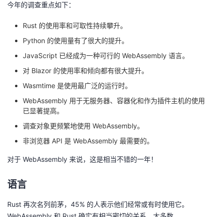
今年的调查重点如下：
我
注
的
开
Rust 的使用率和可取性持续攀升。
的
Programs
发
Python 的使用量有了很大的提升。
JavaScript 已经成为一种可行的 WebAssembly 语言。
支
者
对 Blazor 的使用率和倾向都有很大提升。
持
学
Wasmtime 是使用最广泛的运行时。
WebAssembly 用于无服务器、容器化和作为插件主机的使用
我
堂
已显著提高。
调查对象更频繁地使用 WebAssembly。
的
我
我
非浏览器 API 是 WebAssembly 最需要的。
技
的
的
我
对于 WebAssembly 来说，这是相当不错的一年！
术
云
课
的
我
语言
支
声
程
认
的
我
Rust 再次名列前茅，45% 的人表示他们经常或有时使用它。
WebAssembly 和 Rust 确实有相当密切的关系，大多数