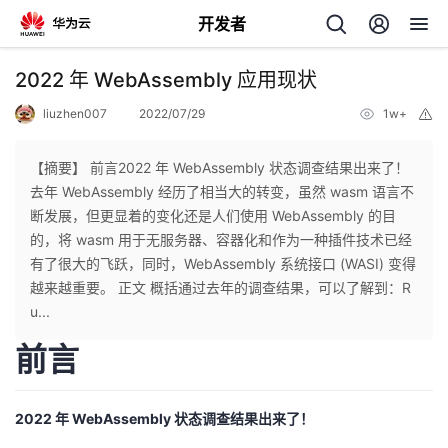
开发者
返
2022 年 WebAssembly 应用现状
回
liuzhen007
2022/07/29
1w+
举
报
【摘要】 前言2022 年 WebAssembly 状态调查结果出来了！
去年 WebAssembly 经历了相当大的转变，虽然 wasm 语言不
断发展，但更显着的变化还是人们使用 WebAssembly 的目
个
的，将 wasm 用于无服务器、容器化和作为一种插件技术已经
有了很大的飞跃，同时，WebAssembly 系统接口 (WASI) 变得
我
人
越来越重要。 正文 概括通过去年的调查结果，可以了解到：R
u...
的
主
前言
开
页
2022 年 WebAssembly 状态调查结果出来了！
发