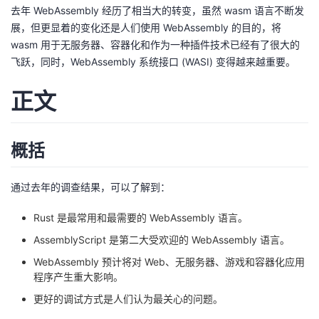
去年 WebAssembly 经历了相当大的转变，虽然 wasm 语言不断发
者
展，但更显着的变化还是人们使用 WebAssembly 的目的，将
wasm 用于无服务器、容器化和作为一种插件技术已经有了很大的
我
飞跃，同时，WebAssembly 系统接口 (WASI) 变得越来越重要。
正文
的
我
博
的
我
概括
客
论
的
我
通过去年的调查结果，可以了解到：
坛
圈
的
我
Rust 是最常用和最需要的 WebAssembly 语言。
子
直
的
我
AssemblyScript 是第二大受欢迎的 WebAssembly 语言。
WebAssembly 预计将对 Web、无服务器、游戏和容器化应用
我
播
活
的
程序产生重大影响。
我
动
关
更好的调试方式是人们认为最关心的问题。
的