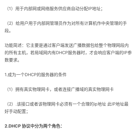
（1）用于内部网或网络服务供应商自动分配IP地址；
者
（2）给用户用于内部网管理员作为对所有计算机作中央管理的手
我
段。
的
我
功能简述：它主要是通过客户端发送广播数据包给整个物理网段内
的所有主机，若局域网内有DHCP服务器时，才会响应客户端的IP参
博
的
我
数要求。
客
论
的
我
1.成为一个DHCP的服务器的条件
坛
圈
的
我
（1）拥有真实物理网卡，或者连接广播域的真实物理网卡
子
直
的
我
（2）.该接口或者该物理网卡必须有一个合理的ip地址 此IP地址最
好手动配置；
我
播
活
的
2.DHCP 协议中分为两个角色：
我
动
关
的