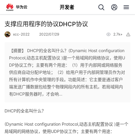
开发者
返
支撑应用程序的协议DHCP协议
回
xcc-2022
2022/07/29
2.7k+
举
报
【摘要】 DHCP的全名叫什么？(Dynamic Host configuration
Protocol,动态主机配置协议 )是一个局域网的网络协议，使用U
DP协议工作；主要有两个用途：（1）用于内部网或网络服务
个
供应商自动分配IP地址；（2）给用户用于内部网管理员作为对
所有计算机作中央管理的手段。功能简述：它主要是通过客户
我
人
端发送广播数据包给整个物理网段内的所有主机，若局域网内
有DHCP服务器时，才会响...
的
主
DHCP的全名叫什么？
开
页
(Dynamic Host configuration Protocol,动态主机配置协议 )是一个
发
局域网的网络协议，使用UDP协议工作；主要有两个用途：