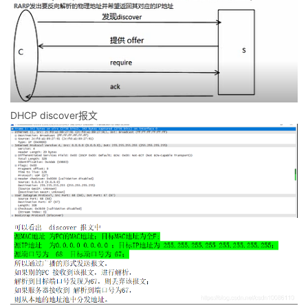
持
建
证
实
的
议
验
收
藏
DHCP discover报文