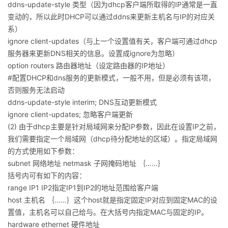
ddns-update-style 类型（因为dhcp客户端所取得的IP通常是一直
变动的，所以此时DHCP可以通过ddns来更新主机名与IP的对应关
系）
ignore client-updates（与上一个设置值有关，客户端可通过dhcp
服务器来更新DNS相关的信息。设置成ignore为忽略）
option routers 路由器地址（设定路由器的IP地址）
#配置DHCP和dns服务的更新模式，一般不用，但是必须有该项，
否则服务无法启动
ddns-update-style interim; DNS互动更新模式
ignore client-updates; 忽略客户端更新
(2) 由于dhcp主要是针对局域网来分配IP参数，因此在设置IP之前，
我们需要指定一个局域网（dhcp待分配地址的区域）。指定局域网
的方式使用如下参数：
subnet 网络地址 netmask 子网掩码地址 ｛……｝
括号内可有如下的内容：
range IP1 IP2指定IP1到IP2的地址范围给客户端
host 主机名 ｛……｝这个host就是指定固定IP对应到固定MAC的设
置值，主机名可以自己给与。在大括号内指定MAC与固定的IP。
hardware ethernet 硬件地址