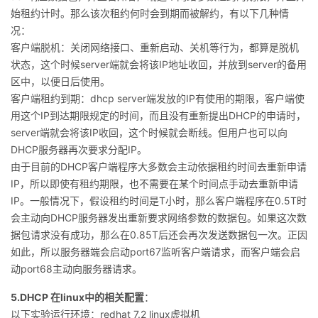
始租约计时。那么该次租约何时会到期而被解约，有以下几种情
况：
客户端脱机：关闭网络接口、重新启动、关机等行为，都算是脱机
状态，这个时候server端就会将该IP地址收回，并放到server的备用
区中，以便日后使用。
客户端租约到期：dhcp server端发放的IP有使用的期限，客户端使
用这个IP到达期限规定的时间，而且没有重新提出DHCP的申请时，
server端就会将该IP收回，这个时候就会断线。但用户也可以向
DHCP服务器再次要求分配IP。
由于目前的DHCP客户端程序大多数会主动依据租约时间去重新申请
IP，所以即使有租约期限，也不需要在某个时间点手动去重新申请
IP。一般情况下，假设租约时间是T小时，那么客户端程序在0.5T时
会主动向DHCP服务器发出重新要求网络参数的数据包。如果这次数
据包请求没有成功，那么在0.85T后还会再次发送数据包一次。正因
如此，所以服务器端会启动port67监听客户端请求，而客户端会启
动port68主动向服务器请求。
5.DHCP 在linux中的相关配置
：
以下实验运行环境：redhat 7.2 linux虚拟机