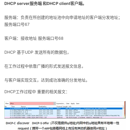
DHCP server服务端 和DHCP client客户端。
我
注
的
开
服务端：负责在所创建的地址池中向申请地址的客户端分发地址；
的
Programs
发
服务端口号67
支
者
客户端：接收地址 服务端口号68
持
学
DHCP 基于UDP 发送所有的数据包，
我
堂
在工作过程中依靠广播的形式发送报文信息，
的
我
我
与客户端实现交互，达到成功准确的分发地址。
技
的
DHCP工作过程中 重要的相关报文：
的
我
术
云
课
的
我
支
声
程
认
的
我