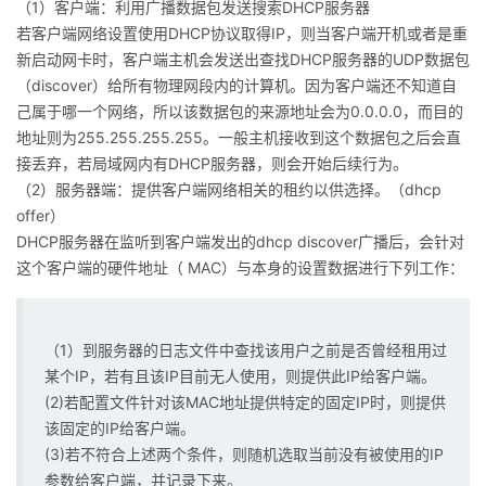
（1）客户端：利用广播数据包发送搜索DHCP服务器
若客户端网络设置使用DHCP协议取得IP，则当客户端开机或者是重
新启动网卡时，客户端主机会发送出查找DHCP服务器的UDP数据包
（discover）给所有物理网段内的计算机。因为客户端还不知道自
己属于哪一个网络，所以该数据包的来源地址会为0.0.0.0，而目的
地址则为255.255.255.255。一般主机接收到这个数据包之后会直
接丢弃，若局域网内有DHCP服务器，则会开始后续行为。
（2）服务器端：提供客户端网络相关的租约以供选择。（dhcp
offer）
DHCP服务器在监听到客户端发出的dhcp discover广播后，会针对
这个客户端的硬件地址（ MAC）与本身的设置数据进行下列工作：
（1）到服务器的日志文件中查找该用户之前是否曾经租用过
某个IP，若有且该IP目前无人使用，则提供此IP给客户端。
(2)若配置文件针对该MAC地址提供特定的固定IP时，则提供
该固定的IP给客户端。
(3)若不符合上述两个条件，则随机选取当前没有被使用的IP
参数给客户端，并记录下来。