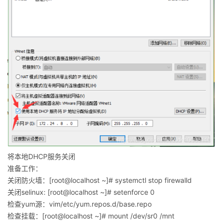
将本地DHCP服务关闭
准备工作：
关闭防火墙：[root@localhost ~]# systemctl stop firewalld
关闭selinux: [root@localhost ~]# setenforce 0
检查yum源：vim/etc/yum.repos.d/base.repo
检查挂载：[root@localhost ~]# mount /dev/sr0 /mnt