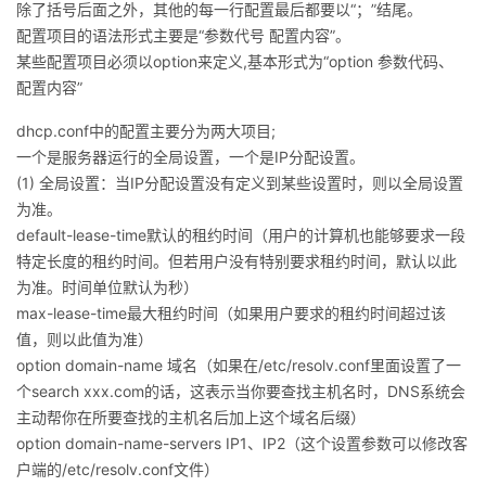
除了括号后面之外，其他的每一行配置最后都要以“；”结尾。
配置项目的语法形式主要是“参数代号 配置内容”。
某些配置项目必须以option来定义,基本形式为“option 参数代码、
配置内容”
dhcp.conf中的配置主要分为两大项目;
一个是服务器运行的全局设置，一个是IP分配设置。
(1) 全局设置：当IP分配设置没有定义到某些设置时，则以全局设置
为准。
default-lease-time默认的租约时间（用户的计算机也能够要求一段
特定长度的租约时间。但若用户没有特别要求租约时间，默认以此
为准。时间单位默认为秒）
max-lease-time最大租约时间（如果用户要求的租约时间超过该
值，则以此值为准）
option domain-name 域名（如果在/etc/resolv.conf里面设置了一
个search xxx.com的话，这表示当你要查找主机名时，DNS系统会
主动帮你在所要查找的主机名后加上这个域名后缀）
option domain-name-servers IP1、IP2（这个设置参数可以修改客
户端的/etc/resolv.conf文件）