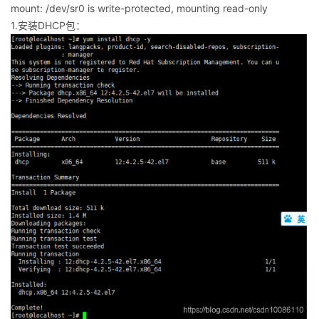
mount: /dev/sr0 is write-protected, mounting read-only
1.安装DHCP包：