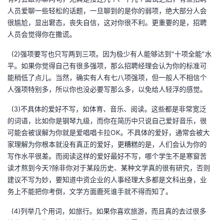
人员爱聊一些轻松的话题，一旦聊到的是你的弱项，绝大部分人会
很尴尬，显出窘态，丧失自信，这对你很不利。更重要的是，招聘
人员会觉得你在撒谎。
(2)强项要写也只写两到三项。因为极少有人能够达到"十项全能"水
平。如果你觉得自己有很多强项，那么招聘经理会认为你的标准可
能稍低了点儿。当然，确实有人有七八项强项，但一般人不相信个
人强项特别多，所以你也没必要写那么多，以免给人轻浮的感觉。
(3)不具体的爱好不写，如体育、音乐、阅读。这些都是非常宽泛
的词语，比如你是钢琴九级，而你在简历中只说自己爱好音乐，很
可能会被误解为你就是爱唱唱卡拉OK。不具体的爱好，通常会被大
家理解为你根本就没有真正的爱好，更糟糕的是，人们会认为你的
写作水平很差。而阅读这样的爱好最好不写，哪个学生不是寒窗苦
读才熬到今天?除非你对于某段历史、某种文学真的很有研究，否则
建议不写为妙，要知道中资企业的人事经理大多都是文科出身，业
务上不能把你考倒，文学方面鹿死谁手就不得而知了。
(4)列举几个用词，如旅行。如果你喜欢旅游，而且真的去过很多