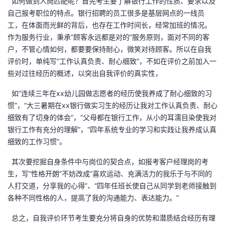
如何做到人岗匹配呢？首先考生要了解银行工作的性质、要求以及
自己报考职位的特点。银行招聘的员工很多是基层网点的一线员
工，在体面而光鲜的背后，也存在工作时间长，经常加班的情况。
作为服务行业，秉承“顾客永远都是对的”服务原则，面对不同的客
户，不管心情如何，都要要保持耐心，微笑对待顾客。所以在自我
评价时，单纯写“工作认真负责、耐心细致”，不如在评价之前加入一
些对过往经历的概述，以突出自我评价的真实性，
如“连续三年在xx幼儿园做志愿者的经历使我养成了耐心细致的习
惯”，“大三暑期在xx银行做实习生的经历让我对工作认真负责、耐心
细致有了切身的体会”，“父母都在银行工作，从小的耳濡目染使我对
银行工作有充分的理解”，“四年系统专业的学习和实践让我养成认真
细致的工作习惯”。
其次要挖掘自身条件中与岗位的契合点，如报考客户经理岗的考
生，写“性格开朗”不妨改成“喜欢运动、充满活力的我乐于与不同的
人打交道，分享我的心得”、“四年任班长使自己从同学到老师接触到
各种不同性格的人，提高了我的沟通能力、表达能力。”
总之，自我评价环节考生要充分将自身的优势和潜质结合经历有理