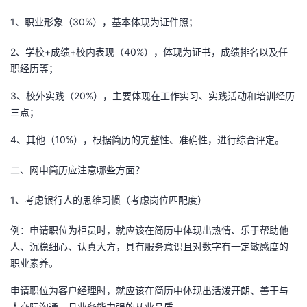
1、职业形象（30%），基本体现为证件照；
者
2、学校+成绩+校内表现（40%），体现为证书，成绩排名以及任
我
职经历等；
的
我
3、校外实践（20%），主要体现在工作实习、实践活动和培训经历
三点；
博
的
我
4、其他（10%），根据简历的完整性、准确性，进行综合评定。
客
论
的
我
二、网申简历应注意哪些方面？
坛
圈
的
我
1、考虑银行人的思维习惯（考虑岗位匹配度）
子
直
的
我
例：申请职位为柜员时，就应该在简历中体现出热情、乐于帮助他
人、沉稳细心、认真大方，具有服务意识且对数字有一定敏感度的
我
播
活
的
职业素养。
我
动
关
的
申请职位为客户经理时，就应该在简历中体现出活泼开朗、善于与
人交际沟通，且业务能力强的从业品质。