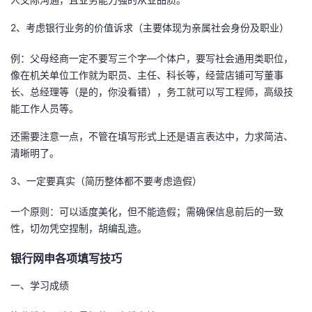
我
注
的
开
2、考虑银行业务的价值诉求（主要体现为亲属社会身份及职业）
的
Programs
发
例：父母经商一定不要写三个字—个体户，要写社会通用类职位，
像在机关单位工作就为职员、主任、科长等，经营店铺可写董事
支
者
长、总经理等（是的，你没看错），务工就可以写工程师，高级技
能工作人员等。
持
学
还需要注意一点，不管在填写形式上还是语言表达中，力求简洁、
我
堂
清晰明了。
3、一定要真实（简历整体都不要考虑造假）
的
我
我
一个原则：可以适度美化，但不能造假；需确保信息前后的一致
技
的
的
我
性，切勿凭空捏制，胡编乱造。
术
云
课
的
我
银行网申各项填写技巧
支
声
一、学习成绩
程
认
的
我