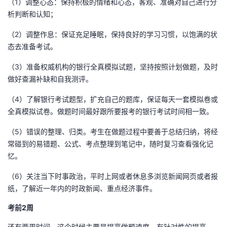
（1）调整心态：保持积极的情绪和心态，客观、准确对自己进行分
析判断和认知；
（2）调整作息：保证充足睡眠，保持良好的学习习惯，以饱满的状
态去准备考试。
（3）准备权威机构的银行全真模拟试题，坚持按照计划做题，及时
做好查漏补缺和自我测评。
（4）了解银行考试题型，扩充自己的题库，保证每天一套模拟卷或
全真模拟试卷。做题时间最好跟所要报考的银行考试时间相一致。
（5）错误的整理、归类。考生在做题过程中要善于总结归纳，将经
常碰到的易错题、公式、考点整理到笔记中，随时复习查看强化记
忆。
（6）关注当下时事政治，平时上网或者休息多浏览新闻网页或者报
纸，了解近一年内的时政新闻、重点经济事件。
考前2周
还有两周时间，这个时候主要是提高做题速度，有针对性的提高，