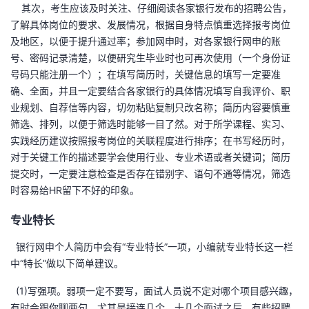
其次，考生应该及时关注、仔细阅读各家银行发布的招聘公告，
了解具体岗位的要求、发展情况，根据自身特点慎重选择报考岗位
及地区，以便于提升通过率；参加网申时，对各家银行网申的账
号、密码记录清楚，以便研究生毕业时也可再次使用（一个身份证
号码只能注册一个）；在填写简历时，关键信息的填写一定要准
确、全面，并且一定要结合各家银行的具体情况填写自我评价、职
业规划、自荐信等内容，切勿粘贴复制只改名称；简历内容要慎重
筛选、排列，以便于筛选时能够一目了然。对于所学课程、实习、
实践经历建议按照报考岗位的关联程度进行排序；在书写经历时，
对于关键工作的描述要学会使用行业、专业术语或者关键词；简历
提交时，一定要注意检查是否存在错别字、语句不通等情况，筛选
时容易给HR留下不好的印象。
专业特长
银行网申个人简历中会有“专业特长”一项，小编就专业特长这一栏
中“特长”做以下简单建议。
(1)写强项。弱项一定不要写，面试人员说不定对哪个项目感兴趣，
有时会跟你聊两句，尤其是接连几个、十几个面试之后，有些招聘