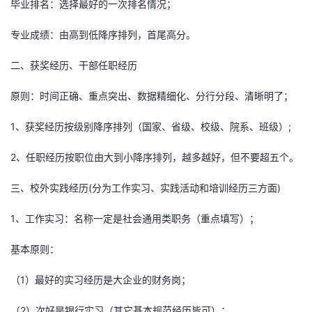
毕业排名：选择最好的一次排名情况；
持
建
证
实
的
专业成绩：由高到低降序排列，首尾高分。
议
验
收
二、获奖经历、干部任职经历
藏
原则：时间正确、重点突出、数据精细化、分行分段、清晰明了；
1、获奖经历按级别降序排列（国家、省级、校级、院系、班级）;
2、任职经历按职位由大到小降序排列，越多越好，但不要超五个。
三、校外实践经历(分为工作实习、实践活动和培训经历三方面)
1、工作实习：名称一定是社会通用类职务（重点填写）；
基本原则：
（1）最好的实习经历是大企业的财务岗；
（2）次好是银行实习（其它基本规范经历皆可）；