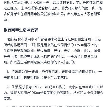
有据地展示给HR,让人眼前一亮，结合你的专业、学历等硬性条件和
过往经历，让HR觉得你适合银行工作。作为报考银行的第一步，很
多优秀考生在银行网申阶段就被淘汰出局，此文希望对大家有所帮
助。
银行网申生活照要求
银行招聘考试网申环节都会要求考生上传证件照和生活照，二者
所起的作用不同：证件照是用来贴在公司提供的工作申请表上的，
生活照最早起源欧洲。通过角度、光线、表情、衣服、化妆、背景
等等手法，能够充分表现人的内涵与特点，一般为半身或者全身
照，所以说生活照则是用来点缀你的个人简历的。
1、清晰度为第一要求，务必要清晰，要用像素高的相机来拍，一
般像素低的手机拍摄的照片是不符合要求的。
2、生活照必须为JPEG、GIF或JPG格式，大小应在80K或100K以
内，建议大家用ACDSee或者美图秀秀等软件，格式和大小必须符合
要求。