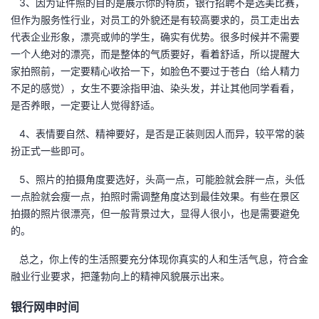
3、因为证件照的目的是展示你的特质，银行招聘不是选美比赛，
但作为服务性行业，对员工的外貌还是有较高要求的，员工走出去
代表企业形象，漂亮或帅的学生，确实有优势。很多时候并不需要
一个人绝对的漂亮，而是整体的气质要好，看着舒适，所以提醒大
家拍照前，一定要精心收拾一下，如脸色不要过于苍白（给人精力
不足的感觉），女生不要涂指甲油、染头发，并让其他同学看看，
是否养眼，一定要让人觉得舒适。
4、表情要自然、精神要好，是否是正装则因人而异，较平常的装
扮正式一些即可。
5、照片的拍摄角度要选好，头高一点，可能脸就会胖一点，头低
一点脸就会瘦一点，拍照时需调整角度达到最佳效果。有些在景区
拍摄的照片很漂亮，但一般背景过大，显得人很小，也是需要避免
的。
总之，你上传的生活照要充分体现你真实的人和生活气息，符合金
融业行业要求，把蓬勃向上的精神风貌展示出来。
银行网申时间