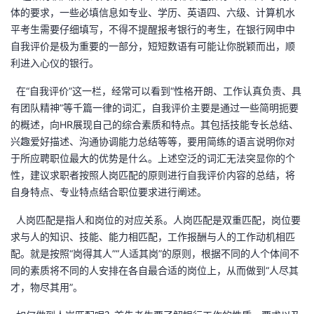
体的要求，一些必填信息如专业、学历、英语四、六级、计算机水
平考生需要仔细填写，不得不提醒报考银行的考生，在银行网申中
自我评价是极为重要的一部分，短短数语有可能让你脱颖而出，顺
利进入心仪的银行。
在“自我评价”这一栏，经常可以看到“性格开朗、工作认真负责、具
有团队精神”等千篇一律的词汇，自我评价主要是通过一些简明扼要
的概述，向HR展现自己的综合素质和特点。其包括技能专长总结、
兴趣爱好描述、沟通协调能力总结等等，要用简练的语言说明你对
于所应聘职位最大的优势是什么。上述空泛的词汇无法突显你的个
性，建议求职者按照人岗匹配的原则进行自我评价内容的总结，将
自身特点、专业特点结合职位要求进行阐述。
人岗匹配是指人和岗位的对应关系。人岗匹配是双重匹配，岗位要
求与人的知识、技能、能力相匹配，工作报酬与人的工作动机相匹
配。就是按照“岗得其人”“人适其岗”的原则，根据不同的人个体间不
同的素质将不同的人安排在各自最合适的岗位上，从而做到“人尽其
才，物尽其用”。