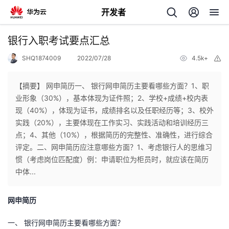
开发者
返
银行入职考试要点汇总
回
SHQ1874009
2022/07/28
4.5k+
举
报
【摘要】 ​网申简历一、 银行网申简历主要看哪些方面？1、职
业形象（30%），基本体现为证件照；2、学校+成绩+校内表
现（40%），体现为证书，成绩排名以及任职经历等；3、校外
个
实践（20%），主要体现在工作实习、实践活动和培训经历三
点；4、其他（10%），根据简历的完整性、准确性，进行综合
我
人
评定。二、网申简历应注意哪些方面？1、考虑银行人的思维习
惯（考虑岗位匹配度）例：申请职位为柜员时，就应该在简历
的
主
中体...
开
页
网申简历
发
一、 银行网申简历主要看哪些方面？