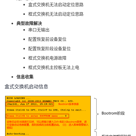
盒式交换机无法启动定位思路
者
框式交换机无法启动定位思路
典型故障解决
我
串口无输出
配置恢复前设备复位
的
我
配置恢复阶段设备复位
博
的
我
框式交换机电源故障
框式交换机主控板无法上电
客
论
的
我
信息收集
坛
圈
的
我
盒式交换机启动信息
子
直
的
我
我
播
活
的
我
动
关
的