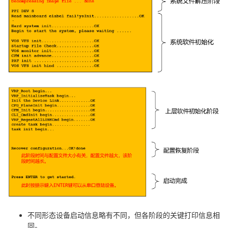
我
注
的
开
的
Programs
发
支
者
持
学
我
堂
的
我
我
技
的
的
我
术
云
课
的
我
支
声
程
认
的
我
不同形态设备启动信息略有不同，但各阶段的关键打印信息相
同。