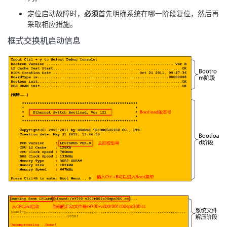
持
建
证
实
的
定位启动故障时，
必须
首先明确系统在哪一阶段复位，然后再
采取相应措施。
议
验
收
框式交换机启动信息
藏