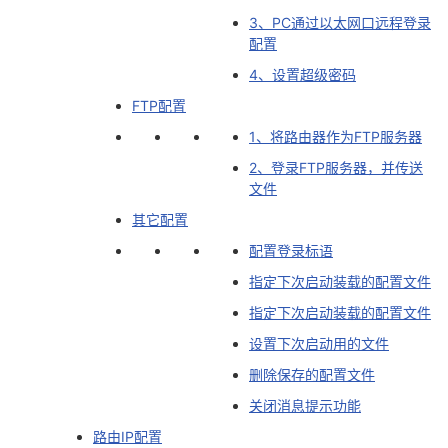
3、PC通过以太网口远程登录
者
配置
4、设置超级密码
我
FTP配置
的
我
1、将路由器作为FTP服务器
2、登录FTP服务器，并传送
博
的
我
文件
其它配置
客
论
的
我
配置登录标语
坛
圈
的
我
指定下次启动装载的配置文件
指定下次启动装载的配置文件
子
直
的
我
设置下次启动用的文件
我
播
活
的
删除保存的配置文件
关闭消息提示功能
我
动
关
的
路由IP配置