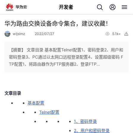
开发者
返
华为路由交换设备命令集合，建议收藏！
回
wljslmz
2022/07/27
5.1k+
举
报
【摘要】 文章目录 基本配置Telnet配置1、密码登录2、用户和
密码登录3、PC通过以太网口远程登录配置4、设置超级密码 F
TP配置1、将路由器作为FTP服务器2、登录FTP...
个
我
人
文章目录
的
主
基本配置
Telnet配置
开
页
1、密码登录
发
2、用户和密码登录