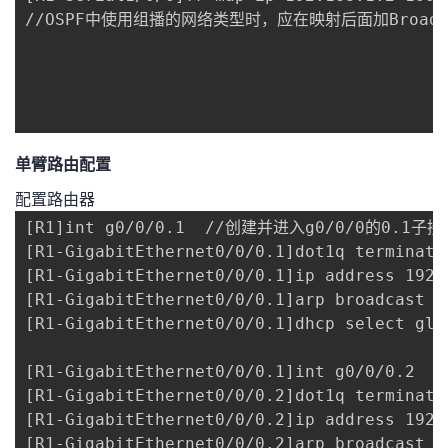
//OSPF中使用组播的网络类型时，应在映射后面加Broadca
单臂路由配置
配置路由器
[R1]int g0/0/0.1  //创建并进入g0/0/0的0.1子接口
[R1-GigabitEthernet0/0/0.1]dot1q terminat
[R1-GigabitEthernet0/0/0.1]ip address 192
[R1-GigabitEthernet0/0/0.1]arp broadcast 
[R1-GigabitEthernet0/0/0.1]dhcp select g
[R1-GigabitEthernet0/0/0.1]int g0/0/0.2

[R1-GigabitEthernet0/0/0.2]dot1q terminatio
[R1-GigabitEthernet0/0/0.2]ip address 192.1
[R1-GigabitEthernet0/0/0.2]arp broadcast en