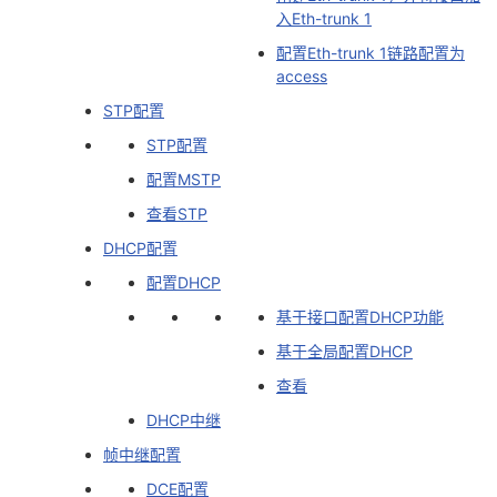
持
建
证
实
的
入Eth-trunk 1
配置Eth-trunk 1链路配置为
议
验
收
access
STP配置
藏
STP配置
配置MSTP
查看STP
DHCP配置
配置DHCP
基于接口配置DHCP功能
基于全局配置DHCP
查看
DHCP中继
帧中继配置
DCE配置