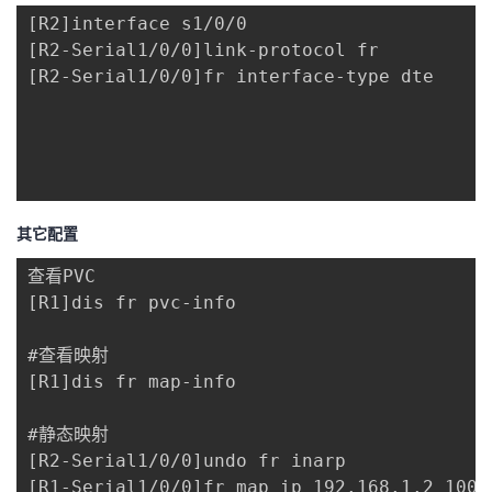
[R2]interface s1/0/0

[R2-Serial1/0/0]link-protocol fr

[R2-Serial1/0/0]fr interface-type dte

其它配置
查看PVC

[R1]dis fr pvc-info

#查看映射

[R1]dis fr map-info

#静态映射

[R2-Serial1/0/0]undo fr inarp

[R1-Serial1/0/0]fr map ip 192.168.1.2 100 b