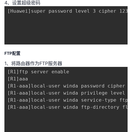
4、设置超级密码
[Huawei]super password level 3 cipher 123
FTP配置
1、将路由器作为FTP服务器
[R1]ftp server enable

[R1]aaa

[R1-aaa]local-user winda password ciphe
[R1-aaa]local-user winda privilege level 15
[R1-aaa]local-user winda service-type ftp

[R1-aaa]local-user winda ftp-directory fl