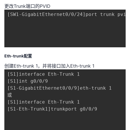
更改Trunk端口的PVID
[SW1-GigabitEthernet0/0/24]port trunk pvid 
Eth-trunk配置
创建Eth-trunk 1，并将接口加入Eth-trunk 1
[S1]interface Eth-Trunk 1

[S1]int g0/0/9

[S1-GigabitEthernet0/0/9]eth-trunk 1

或

[S1]interface Eth-Trunk 1

[S1-Eth-Trunk1]trunkport g0/0/9
