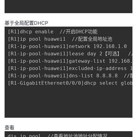
基于全局配置DHCP
[R1]dhcp enable  //开启DHCP功能

[R1]ip pool huawei1  //配置全局地址池

[R1-ip-pool-huawei1]network 192.168.1.0
[R1-ip-pool-huawei1]lease day 2【可选】  
[R1-ip-pool-huawei1]gateway-list 192.168
[R1-ip-pool-huawei1]excluded-ip-address 
[R1-ip-pool-huawei1]dns-list 8.8.8.8  /
[R1-GigabitEthernet0/0/0]dhcp select glo
查看
dis ip pool  //查看地址池地址分配情况
