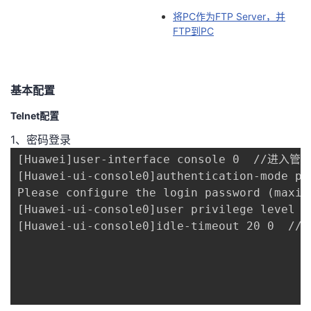
将PC作为FTP Server，并
FTP到PC
基本配置
Telnet配置
1、密码登录
[Huawei]user-interface console 0  //进入管
[Huawei-ui-console0]authentication-mode pas
Please configure the login password (maxi
[Huawei-ui-console0]user privilege level
[Huawei-ui-console0]idle-timeout 20 