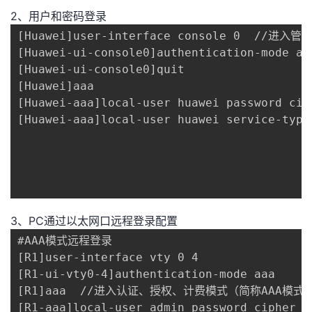
2、用户和密码登录
[Huawei]user-interface console 0  //进入管
[Huawei-ui-console0]authentication-mode aaa
[Huawei-ui-console0]quit

[Huawei]aaa

[Huawei-aaa]local-user huawei password cip
[Huawei-aaa]local-user huawei service-ty
3、PC通过以太网口远程登录配置
#AAA模式远程登录

[R1]user-interface vty 0 4

[R1-ui-vty0-4]authentication-mode aaa

[R1]aaa  //进入认证、授权、计费模式（简称AAA模式）
[R1-aaa]local-user admin password ciphe