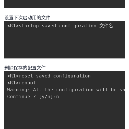
设置下次启动用的文件
<R1>startup saved-configuration 文件名

删除保存的配置文件
<R1>reset saved-configuration

<R1>reboot

Warning: All the configuration will be sav
Continue ? [y/n]:n
