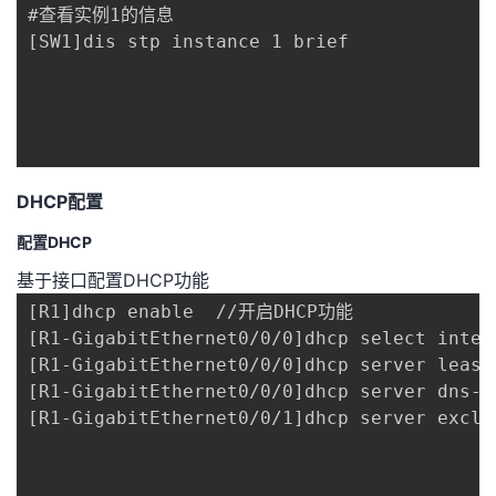
#查看实例1的信息

[SW1]dis stp instance 1 brief

DHCP配置
配置DHCP
基于接口配置DHCP功能
[R1]dhcp enable  //开启DHCP功能

[R1-GigabitEthernet0/0/0]dhcp select int
[R1-GigabitEthernet0/0/0]dhcp server l
[R1-GigabitEthernet0/0/0]dhcp server dn
[R1-GigabitEthernet0/0/1]dhcp server ex