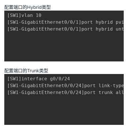
配置端口的Hybrid类型
[SW1]vlan 10

[SW1-GigabitEthernet0/0/1]port hybrid pvid 
[SW1-GigabitEthernet0/0/1]port hybrid unt
配置端口的Trunk类型
[SW1]interface g0/0/24

[SW1-GigabitEthernet0/0/24]port link-type t
[SW1-GigabitEthernet0/0/24]port trunk al