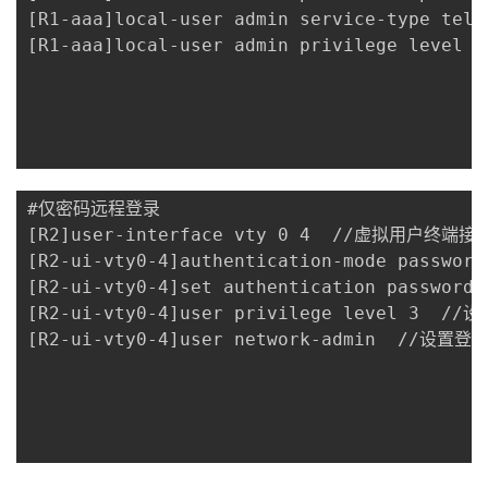
[R1-aaa]local-user admin service-type 
[R1-aaa]local-user admin privilege leve
#仅密码远程登录

[R2]user-interface vty 0 4  //虚拟用户终端接口
[R2-ui-vty0-4]authentication-mode pass
[R2-ui-vty0-4]set authentication passwor
[R2-ui-vty0-4]user privilege level 3  //
[R2-ui-vty0-4]user network-admin  //设置