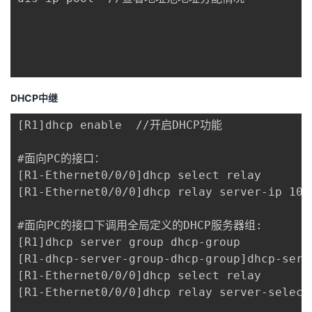
DHCP中继
[R1]dhcp enable  //开启DHCP功能

#面向PC的接口：

[R1-Ethernet0/0/0]dhcp select relay

[R1-Ethernet0/0/0]dhcp relay server-ip 1
#面向PC的接口下调用全局定义的DHCP服务器组:

[R1]dhcp server group dhcp-group

[R1-dhcp-server-group-dhcp-group]dhcp-serve
[R1-Ethernet0/0/0]dhcp select relay 

[R1-Ethernet0/0/0]dhcp relay server-select 