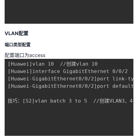
VLAN配置
端口类型配置
配置端口为access
[Huawei]vlan 10  //创建vlan 10

[Huawei]interface GigabitEthernet 0/0/2  
[Huawei-GigabitEthernet0/0/2]port link-t
[Huawei-GigabitEthernet0/0/2]port default 
技巧：[S2]vlan batch 3 to 5  //创建VLAN3、4、5