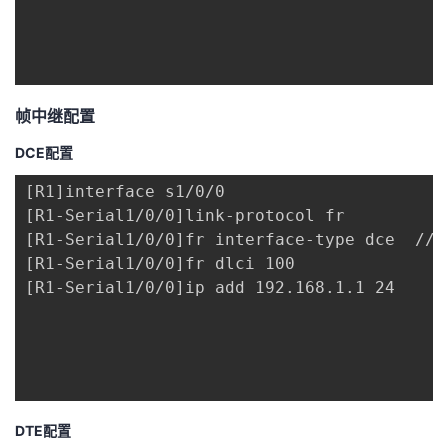
帧中继配置
DCE配置
[R1]interface s1/0/0

[R1-Serial1/0/0]link-protocol fr

[R1-Serial1/0/0]fr interface-type dce  //
[R1-Serial1/0/0]fr dlci 100

[R1-Serial1/0/0]ip add 192.168.1.1 24

DTE配置