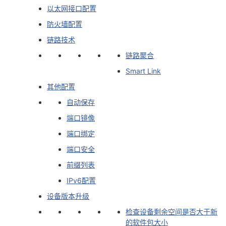
以太网接口配置
防火墙配置
链路技术
链路聚合
Smart Link
其他配置
自动保存
端口镜像
端口绑定
端口安全
前缀列表
IPv6配置
设备版本升级
检查设备剩余空间是否大于新
的软件包大小