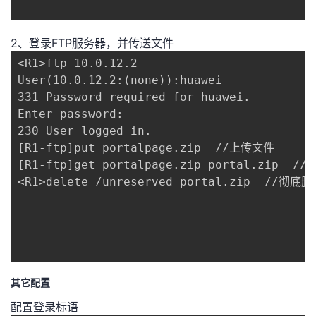
2、登录FTP服务器，并传送文件
<R1>ftp 10.0.12.2

User(10.0.12.2:(none)):huawei

331 Password required for huawei.

Enter password:

230 User logged in.

[R1-ftp]put portalpage.zip  //上传文件

[R1-ftp]get portalpage.zip portal.zip  
<R1>delete /unreserved portal.zip  //彻底
其它配置
配置登录标语