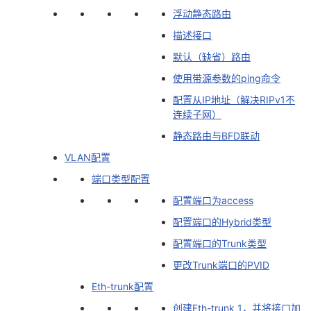
我
注
浮动静态路由
的
开
描述接口
的
Programs
发
默认（缺省）路由
使用带源参数的ping命令
支
者
配置从IP地址（解决RIPv1不
连续子网）
持
学
静态路由与BFD联动
我
堂
VLAN配置
端口类型配置
的
我
我
配置端口为access
技
的
的
我
配置端口的Hybrid类型
配置端口的Trunk类型
术
云
课
的
我
更改Trunk端口的PVID
支
声
程
认
的
我
Eth-trunk配置
创建Eth-trunk 1，并将接口加