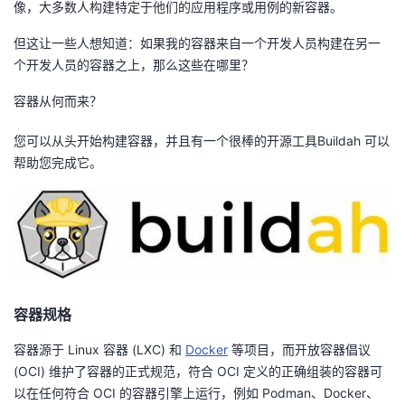
像，大多数人构建特定于他们的应用程序或用例的新容器。
者
但这让一些人想知道：如果我的容器来自一个开发人员构建在另一
个开发人员的容器之上，那么这些在哪里？
我
容器从何而来？
的
我
您可以从头开始构建容器，并且有一个很棒的开源工具Buildah 可以
帮助您完成它。
博
的
我
客
论
的
我
坛
圈
的
我
子
直
的
我
容器规格
我
播
活
的
容器源于 Linux 容器 (LXC) 和
Docker
等项目，而开放容器倡议
(OCI) 维护了容器的正式规范，符合 OCI 定义的正确组装的容器可
我
动
关
的
以在任何符合 OCI 的容器引擎上运行，例如 Podman、Docker、