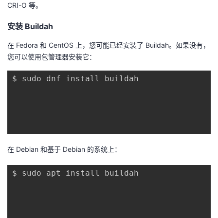
CRI-O 等。
我
注
的
开
安装 Buildah
的
Programs
发
在 Fedora 和 CentOS 上，您可能已经安装了 Buildah。如果没有，
您可以使用包管理器安装它：
支
者
$ sudo dnf install buildah

持
学
我
堂
的
我
我
在 Debian 和基于 Debian 的系统上：
技
的
的
我
$ sudo apt install buildah

术
云
课
的
我
支
声
程
认
的
我