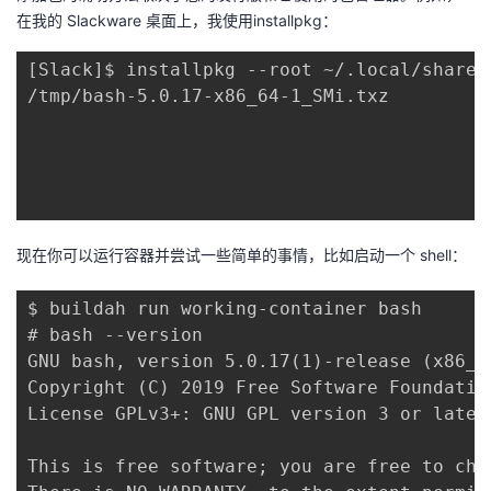
在我的 Slackware 桌面上，我使用installpkg：
[Slack]$ installpkg --root ~/.local/share/
/tmp/bash-5.0.17-x86_64-1_SMi.txz

现在你可以运行容器并尝试一些简单的事情，比如启动一个 shell：
$ buildah run working-container bash

# bash --version

GNU bash, version 5.0.17(1)-release (x86_6
Copyright (C) 2019 Free Software Foundation
License GPLv3+: GNU GPL version 3 or later
This is free software; you are free to cha