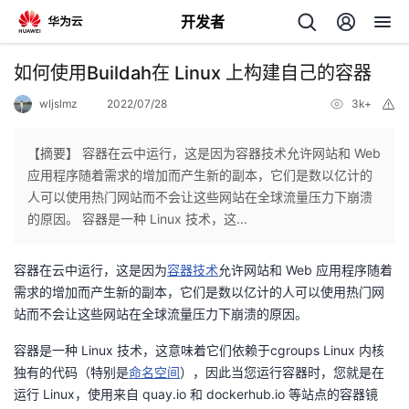
开发者
返
如何使用Buildah在 Linux 上构建自己的容器
回
wljslmz
2022/07/28
3k+
举
报
【摘要】 容器在云中运行，这是因为容器技术允许网站和 Web
应用程序随着需求的增加而产生新的副本，它们是数以亿计的
人可以使用热门网站而不会让这些网站在全球流量压力下崩溃
个
的原因。 容器是一种 Linux 技术，这...
我
人
容器在云中运行，这是因为
容器技术
允许网站和 Web 应用程序随着
需求的增加而产生新的副本，它们是数以亿计的人可以使用热门网
的
主
站而不会让这些网站在全球流量压力下崩溃的原因。
容器是一种 Linux 技术，这意味着它们依赖于cgroups Linux 内核
开
页
独有的代码（特别是
命名空间
），因此当您运行容器时，您就是在
运行 Linux，使用来自 quay.io 和 dockerhub.io 等站点的容器镜
发