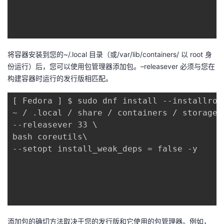
将容器安装到您的~/.local 目录（或/var/lib/containers/ 以 root 身
份运行）后，您可以使用包管理器添加包。–releasever 必须与您在
构建容器时运行的发行版相匹配。
[ Fedora ] $ sudo dnf install --installroot
~ / .local / share / containers / storage 
--releasever 33 \

bash coreutils\

--setopt install_weak_deps = false -y

添加包的确切方法取决于您的发行版和它使用的包管理器。例如，