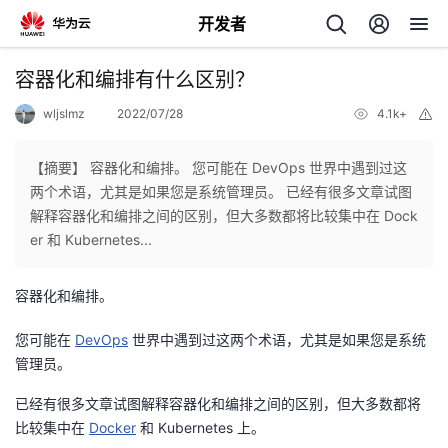
开发者
返
容器化和编排有什么区别？
回
wljslmz
2022/07/28
4.1k+
举
报
【摘要】 容器化和编排。 您可能在 DevOps 世界中遇到过这
两个术语，尤其是如果您是系统管理员。 已经有很多文章试图
解释容器化和编排之间的区别，但大多数都将比较集中在 Dock
个
er 和 Kubernetes...
我
人
容器化和编排。
我
的
主
您可能在
DevOps
世界中遇到过这两个术语，尤其是如果您是系统
管理员。
我
的
开
页
已经有很多文章试图解释容器化和编排之间的区别，但大多数都将
比较集中在
Docker
和 Kubernetes 上。
我
的
开
发