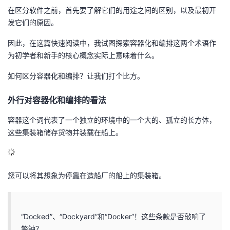
在区分软件之前，首先要了解它们的用途之间的区别，以及最初开
的
Programs
发
者
发它们的原因。
支
者
因此，在这篇快速阅读中，我试图探索容器化和编排这两个术语作
我
为初学者和新手的核心概念实际上意味着什么。
持
学
的
我
如何区分容器化和编排？让我们打个比方。
我
堂
博
的
我
外行对容器化和编排的看法
的
我
客
论
的
我
我
容器这个词代表了一个独立的环境中的一个大的、孤立的长方体，
这些集装箱储存货物并装载在船上。
技
的
坛
圈
的
我
的
我
术
云
子
直
的
我
课
的
我
您可以将其想象为停靠在造船厂的船上的集装箱。
支
声
播
活
的
程
认
的
我
持
建
动
关
证
实
的
“Docked”、“Dockyard”和“Docker”！这些条款是否敲响了
警钟？