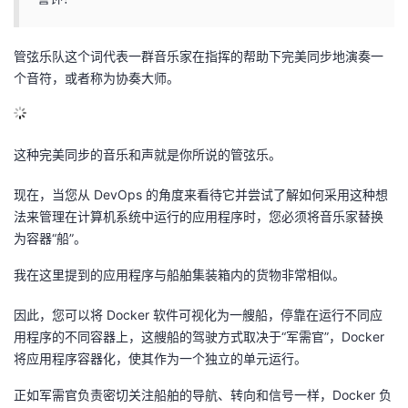
议
注
验
收
管弦乐队这个词代表一群音乐家在指挥的帮助下完美同步地演奏一
藏
个音符，或者称为协奏大师。
这种完美同步的音乐和声就是你所说的管弦乐。
现在，当您从 DevOps 的角度来看待它并尝试了解如何采用这种想
法来管理在计算机系统中运行的应用程序时，您必须将音乐家替换
为容器“船”。
我在这里提到的应用程序与船舶集装箱内的货物非常相似。
因此，您可以将 Docker 软件可视化为一艘船，停靠在运行不同应
用程序的不同容器上，这艘船的驾驶方式取决于“军需官”，Docker
将应用程序容器化，使其作为一个独立的单元运行。
正如军需官负责密切关注船舶的导航、转向和信号一样，Docker 负