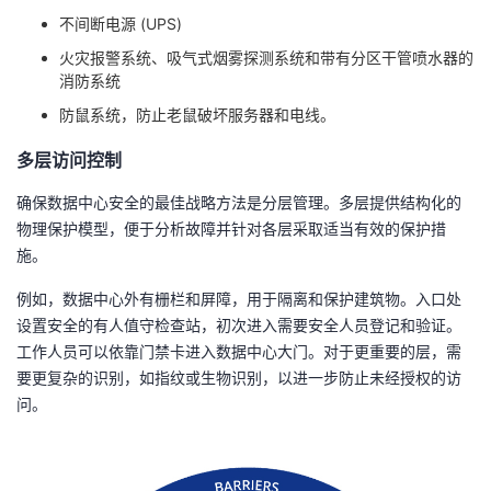
我
注
的
开
不间断电源 (UPS)
火灾报警系统、吸气式烟雾探测系统和带有分区干管喷水器的
的
Programs
发
消防系统
防鼠系统，防止老鼠破坏服务器和电线。
支
者
多层访问控制
持
学
确保数据中心安全的最佳战略方法是分层管理。多层提供结构化的
物理保护模型，便于分析故障并针对各层采取适当有效的保护措
我
堂
施。
的
我
我
例如，数据中心外有栅栏和屏障，用于隔离和保护建筑物。入口处
设置安全的有人值守检查站，初次进入需要安全人员登记和验证。
技
的
的
我
工作人员可以依靠门禁卡进入数据中心大门。对于更重要的层，需
要更复杂的识别，如指纹或生物识别，以进一步防止未经授权的访
术
云
课
的
我
问。
支
声
程
认
的
我