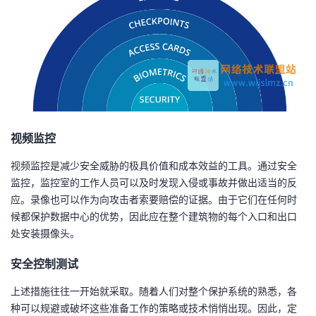
持
建
证
实
的
议
验
收
藏
视频监控
视频监控是减少安全威胁的极具价值和成本效益的工具。通过安全
监控，监控室的工作人员可以及时发现入侵或事故并做出适当的反
应。录像也可以作为向攻击者索要赔偿的证据。由于它们在任何时
候都保护数据中心的优势，因此应在整个建筑物的每个入口和出口
处安装摄像头。
安全控制测试
上述措施往往一开始就采取。随着人们对整个保护系统的熟悉，各
种可以规避或破坏这些准备工作的策略或技术悄悄出现。因此，定