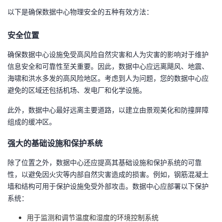
以下是确保数据中心物理安全的五种有效方法：
者
安全位置
我
确保数据中心设施免受高风险自然灾害和人为灾害的影响对于维护
的
我
信息安全和可靠性至关重要。因此，数据中心应远离飓风、地震、
海啸和洪水多发的高风险地区。考虑到人为问题，您的数据中心应
博
的
我
避免的区域还包括机场、发电厂和化学设施。
此外，数据中心最好远离主要道路，以建立由景观美化和防撞屏障
客
论
的
我
组成的缓冲区。
坛
圈
的
我
强大的基础设施和保护系统
子
直
的
我
除了位置之外，数据中心还应提高其基础设施和保护系统的可靠
性，以避免因火灾等内部自然灾害造成的损害。例如，钢筋混凝土
我
播
活
的
墙和结构可用于保护设施免受外部攻击。数据中心应部署以下保护
系统：
我
动
关
的
用于监测和调节温度和湿度的环境控制系统