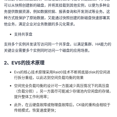
持
建
证
实
的
可以从快照创建新的磁盘，并将其挂载到其他实例，以便为多种业
务提供数据资源，例如数据挖掘、报表查询和开发测试等业务。这
议
验
收
种方式既保护了原始数据，又能通过快照创建的新磁盘快速部署其
他业务，满足企业对业务数据的多元化需求。
藏
支持共享盘
支持多个实例并发读写访问同一个共享盘，以满足集群、
HA
能力的
关键企业需要多个实例同时访问一个磁盘的应用场景。
2、
EVS
的技术原理
Evs的核心技术原理采用Raid0技术不断将底层disk的空间进
行拆分重组，以此达到空间负载均衡的效果
空间完全负载均衡的设计可一方面减少高压情况下的高压盘
（负载分担），另一方面尽可能减少存储池内空闲盘的存储，
提升整体工作利用率；
此外，在云硬盘故障或物理盘故障后，CK级的重构会相较于
传统模式，恢复速度更快；