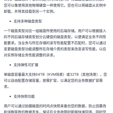
我
注
您可以像使用其他物理硬盘一样使用它。您也可以将磁盘从实例中
的
开
卸载，并将其挂载到另一个实例。
的
Programs
发
支持多种磁盘类型
支
者
一个磁盘类型对应一组磁盘所使用的后端存储。用户可以根据接入
的不同后端存储类型划分云硬盘的磁盘类型，以便满足业务不同性
持
学
能要求。当业务与所在存储的读写性能配置不匹配时，您可以通过
变更磁盘类型功能调整所在存储介质的类型来改变读写性能，以应
我
对实例存储业务性能调整的诉求。
堂
支持弹性可扩展
的
我
我
单磁盘容量最大支持
64TB
（
K
V
M
场景）或
32TB
（其他场景），您
技
的
的
我
可以自由配置存储容量，按需扩容，以满足您的业务数据扩容需
求。
术
云
课
的
我
支持快照功能
支
声
程
认
的
我
用户可以通过拍摄磁盘的时间点快照来备份您的数据，防止因篡改
和误删导致的数据丢失，保证在业务故障时能够快速回退。同时您