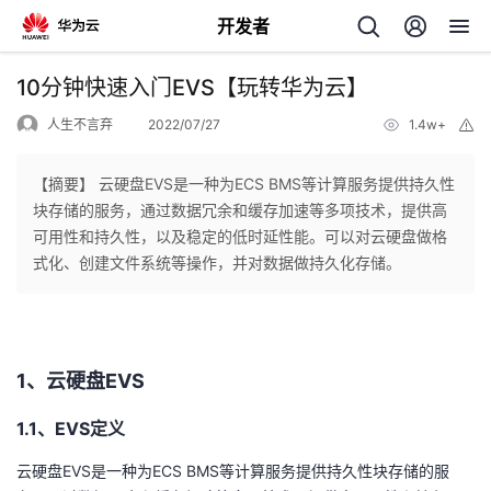
开发者
返
10分钟快速入门EVS【玩转华为云】
回
人生不言弃
2022/07/27
1.4w+
举
报
【摘要】 云硬盘EVS是一种为ECS BMS等计算服务提供持久性
块存储的服务，通过数据冗余和缓存加速等多项技术，提供高
可用性和持久性，以及稳定的低时延性能。可以对云硬盘做格
个
式化、创建文件系统等操作，并对数据做持久化存储。
我
人
的
主
1、
云硬盘
EVS
开
页
1.1、
EVS
定义
云硬盘
EVS
是一种为
ECS BMS
等计算服务提供持久性块存储的服
发