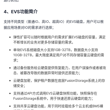
4、
EVS
功能简介
支持不同类型（普通
IO
、高
IO
、超高
IO
）的
EVS
磁盘，用户可以根
据应用场景对
IO
的需求进行选择；
弹性扩容可以随时根据用户的需求扩展
EVS
磁盘的容量，满足
不断增长的业务对更多存储容量的需求。
单块
EVS
系统磁盘大小支持
1GB-32TB
，数据盘大小支持
10GB-32TB
，最大限度满足用户对不同存储容量云硬盘的需
求；
通过备份服务给云硬盘提供恢复能力，在用户误操作或者被攻
击、被篡改导致的数据异常时提供还原能力；
云硬盘加密，保护租户数据在底层
FusionStorage
系统上的存
储安全；
支持通过
API
方式调用
EVS
云硬盘快照功能，快照保存在
FusionStorage
系统中，用于快速还原云硬盘的能力；
支持共享云硬盘功能，用于同时挂载给多个云主机或
BMS
裸