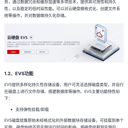
务，通过数据冗余和缓存加速等多项技术，提供高可用性和持久
性，以及稳定的低时延性能。可以对云硬盘做格式化、创建文件系
者
统等操作，并对数据做持久化存储。
我
的
我
博
的
我
客
论
的
我
1.2、
EVS
功能
坛
圈
的
我
EVS
提供多样化持久性存储设备，用户可灵活选择磁盘类型，并自行
在磁盘上进行文件存储、搭建数据库等操作。
EVS
主要功能特性如
子
直
的
我
下：
我
播
活
的
支持弹性挂载
/
卸载
我
动
关
EVS
磁盘就像原始未经格式化的外部数据块存储设备，可挂载到单个
的
实例。磁盘始终不受实例运行时间的影响。将磁盘挂载到实例后，