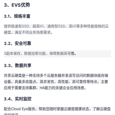
3、
EVS
优势
3.1、
规格丰富
提供极速型
SSD
、超高
IO
、通用型
SSD
、高
IO
等多种性能规格的云
硬盘，满足不同业务场景需求
。
3.2、
安全可靠
3
副本保存，数据加密功能，保障数据高
可靠。
3.3、
数据共享
共享云硬盘是一种支持多个云服务器并发读写访问的数据块级存储
设备，具备多挂载点、高并发性、高性能、高可靠性等特点，主要
应用于需要支持集群、
HA
能力的关键企业应用场景
。
3.4、
实时监控
配合
Cloud Eye
服务，帮助您随时掌握云硬盘健康状态，了解云硬盘
运行状况
。