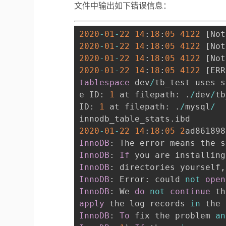
文件中输出如下错误信息：
2020
-
01
-
22
14
:
18
:
05
4122
[
Not
2020
-
01
-
22
14
:
18
:
05
4122
[
Not
2020
-
01
-
22
14
:
18
:
05
4122
[
Not
2020
-
01
-
22
14
:
18
:
05
4122
[
ERR
tablespace
 dev
/
tb_test uses s
e ID: 
1
 at filepath: 
.
/
dev
/
tb
ID: 
1
 at filepath: 
.
/
mysql
/
innodb_table_stats
.
2020
-
01
-
22
14
:
18
:
05
2
ad861898
InnoDB
: The error means the s
InnoDB
: 
If
 you are installing
InnoDB
: directories yourself
,
InnoDB
: Error: could 
not
open
InnoDB
: We 
do
not
continue
 th
apply
 the log records 
in
 the 
InnoDB
: 
To
 fix the problem 
an