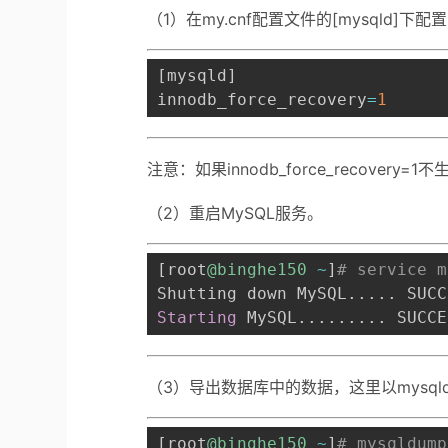
（1）在my.cnf配置文件的[mysqld]下配置in
[
mysqld
]
innodb_force_recovery
=
1
注意：
如果innodb_force_recove
（2）重启MySQL服务。
[
root
@binghe150
~
]
# service m
Shutting down MySQL
.
.
.
.
.
 SUCC
Starting
 MySQL
.
.
.
.
.
.
.
.
.
 SUCCE
（3）导出数据库中的数据，这里以mysqld
[
root
@binghe150
~
]
# mysqldump