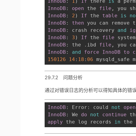
InnoDB
: 
1
)
If
 there 
is
 a perm
InnoDB
: 
open
 the 
file
,
 you sh
InnoDB
: 
2
)
If
 the 
table
is
no
InnoDB
: 
then
 you can remove t
InnoDB
: crash recovery 
and
ig
InnoDB
: 
3
)
If
 the 
file
 system
InnoDB
: the 
.
ibd 
file
,
 you ca
InnoDB
: 
and
force
InnoDB
to
c
150126
14
:
18
:
06
 mysqld_safe m
29.7.2 问题分析
通过对错误日志的分析可以得知具体的错
InnoDB
: Error: could 
not
open
InnoDB
: We 
do
not
continue
 th
apply
 the log records 
in
 the 