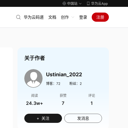
中国站
华为云App
华为云码道
文档
创作
登录
注册
关于作者
Ustinian_2022
博客：
72
粉丝：
2
阅读
获赞
评论
24.3w+
7
1
+ 关注
发消息