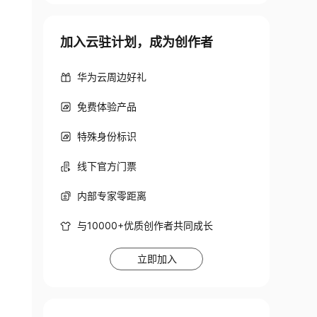
p
,
加入云驻计划，成为创作者
华为云周边好礼
免费体验产品
特殊身份标识
data
/
binghe
.
线下官方门票
内部专家零距离
与10000+优质创作者共同成长
_table_stats
.
立即加入
meInnoDB: corrupt 
if