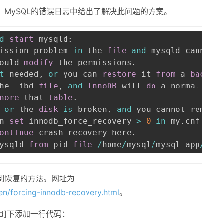
且，MySQL的错误日志中给出了解决此问题的方案。
d
start
ission problem 
in
 the 
file
and
ould 
modify
 the permissions
.
t
 needed
,
or
 you can 
restore
 it 
from
 a 
backu
he 
.
ibd 
file
,
and
InnoDB
 will 
do
nore
 that 
table
.
 
or
 the 
disk
is
 broken
,
and
n 
set
 innodb_force_recovery 
>
0
in
 my
.
ontinue
 crash recovery here
.
ysqld 
from
 pid 
file
/
home
/
mysql
/
mysql_app
/
db
强制恢复的方法。网址为
en/forcing-innodb-recovery.html
。
qld]下添加一行代码：