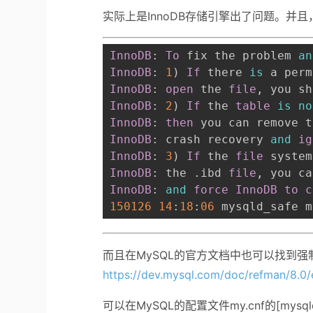
实际上是InnoDB存储引擎出了问题。并
InnoDB
: 
To
 fix the problem 
an
InnoDB
: 
1
)
If
 there 
is
 a perm
InnoDB
: 
open
 the 
file
,
 you sh
InnoDB
: 
2
)
If
 the 
table
is
no
InnoDB
: 
then
 you can remove t
InnoDB
: crash recovery 
and
ig
InnoDB
: 
3
)
If
 the 
file
 system
InnoDB
: the 
.
ibd 
file
,
 you ca
InnoDB
: 
and
force
InnoDB
to
c
150126
14
:
18
:
06
 mysqld_safe m
而且在MySQL的官方文档中也可以找到
https://dev.mysql.com/doc/refman/8.0/
可以在MySQL的配置文件my.cnf的[mys