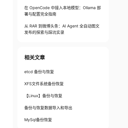
在 OpenCode 中接入本地模型：Ollama 部
署与配置完全指南
y
!
从 RAR 到微博头条：AI Agent 全自动图文
发布的探索与踩坑实录
om
 the 
.
ibd files
.
.
.
pened 
tablespace
.
b_table_stats which uses space 

相关文章
etcd 备份与恢复
in
 a 
file
 operation
.
XFS文件系统备份恢复
【Linux】备份与恢复
_table_stats
.
备份与恢复数据导入和导出
meInnoDB: corrupt 
if
MySql备份恢复