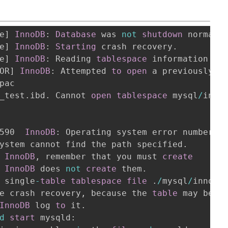
e
]
InnoDB
: 
Database
 was 
not
shutdown
 normall
e
]
InnoDB
: 
Starting
 crash recovery
.
e
]
InnoDB
: Reading 
tablespace
 information 
fr
OR
]
InnoDB
: Attempted 
to
open
 a previously o
pac

_test
.
ibd
.
 Cannot 
open
tablespace
 mysql
/
innod
590  
InnoDB
: Operating system error number 
2
ystem cannot find the path specified
.
 
InnoDB
,
 remember that you must 
create
InnoDB
 does 
not
create
 them
.
 single
-
table
tablespace
file
.
/
mysql
/
innodb
e crash recovery
,
 because the 
table
 may beco
InnoDB
 log 
to
 it
.
d
start