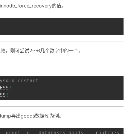
nodb_force_recovery的值。
ry=1不生效，则可尝试2～6几个数字中的一个。
ysqld restart
ESS
!
SS
!
ump导出goods数据库为例。
 -uroot -p --databases goods  --routines --e