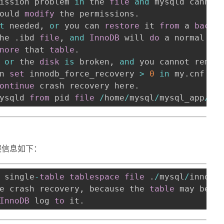
ission problem 
in
 the 
file
and
ould 
modify
 the permissions
.
t
 needed
,
or
 you can 
restore
 it 
from
 a 
backu
he 
.
ibd 
file
,
and
InnoDB
 will 
do
nore
 that 
table
.
 
or
 the 
disk
is
 broken
,
and
n 
set
 innodb_force_recovery 
>
0
in
 my
.
ontinue
 crash recovery here
.
ysqld 
from
 pid 
file
/
home
/
mysql
/
mysql_app
/
db
误信息如下：
 single
-
table
tablespace
file
.
/
mysql
/
innodb
e crash recovery
,
 because the 
table
 may beco
InnoDB
 log 
to
 it
.