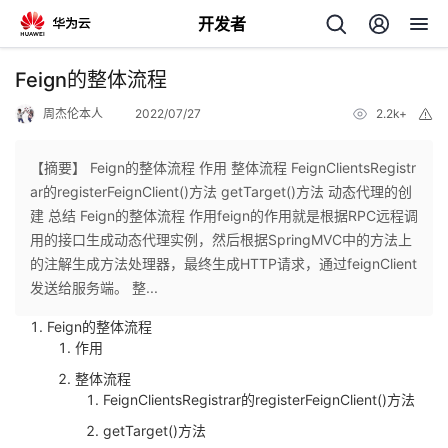
开发者
返
Feign的整体流程
回
周杰伦本人
2022/07/27
2.2k+
举
报
【摘要】 Feign的整体流程 作用 整体流程 FeignClientsRegistr
ar的registerFeignClient()方法 getTarget()方法 动态代理的创
建 总结 Feign的整体流程 作用feign的作用就是根据RPC远程调
个
用的接口生成动态代理实例，然后根据SpringMVC中的方法上
的注解生成方法处理器，最终生成HTTP请求，通过feignClient
我
人
发送给服务端。 整...
Feign的整体流程
的
主
作用
整体流程
开
页
FeignClientsRegistrar的registerFeignClient()方法
getTarget()方法
发