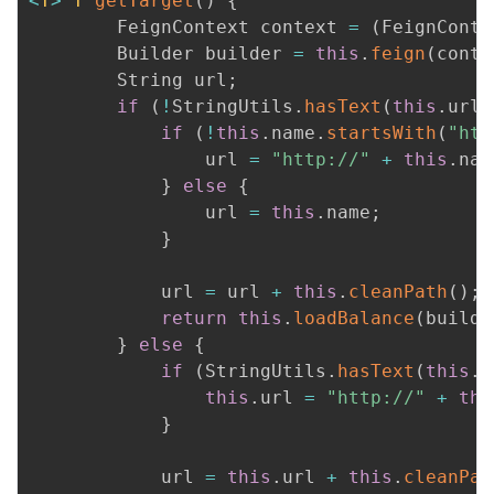
<
T
>
T
getTarget
(
)
{
        FeignContext context 
=
(
FeignConte
        Builder builder 
=
this
.
feign
(
conte
        String url
;
if
(
!
StringUtils
.
hasText
(
this
.
url
)
if
(
!
this
.
name
.
startsWith
(
"htt
                url 
=
"http://"
+
this
.
nam
}
else
{
                url 
=
this
.
name
;
}
            url 
=
 url 
+
this
.
cleanPath
(
)
;
return
this
.
loadBalance
(
builde
}
else
{
if
(
StringUtils
.
hasText
(
this
.
u
this
.
url 
=
"http://"
+
thi
}
            url 
=
this
.
url 
+
this
.
cleanPat