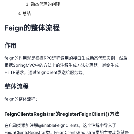
动态代理的创建
者
总结
我
Feign的整体流程
的
我
作用
博
的
我
feign的作用就是根据RPC远程调用的接口生成动态代理实例，然后
根据SpringMVC中的方法上的注解生成方法处理器，最终生成
客
论
的
我
HTTP请求，通过feignClient发送给服务端。
坛
圈
的
我
整体流程
子
直
的
我
feign的整体流程：
我
播
活
的
FeignClientsRegistrar的registerFeignClient()方法
在启动类添加注解@EnableFeignClients，这个注解中导入了
我
动
关
的
FeignClientsRegistrar类，FeignClientsRegistrar类的主要功能就是