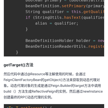
        boolean primary 
=
(
Boolean
)
attribu
持
建
证
实
的
        beanDefinition
.
setPrimary
(
primary
)
        String qualifier 
=
this
.
getQualifi
议
验
收
if
(
StringUtils
.
hasText
(
qualifier
)
            alias 
=
 qualifier
;
藏
}
        BeanDefinitionHolder holder 
=
new
        BeanDefinitionReaderUtils
.
register
}
getTarget()方法
然后代码中通过@Resource等注解使用的时候，会通过
FeignClientFactoryBean的getObject()方法来获取到动态代理对
象。动态代理对象的生成是通过Feign.Builder的target方法中调用
build（）方法生成ReflectiveFeign的实例，然后通过newInstance
创建最终的RPC动态代理的实例。