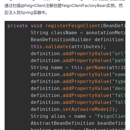
通过扫描@FeignClient注解创建FeignClientFactoryBean实例，然
我
注
的
开
后注入到Spring容器中。
的
Programs
发
private
void
registerFeignClient
(
BeanDefin
        String className 
=
 annotationMetad
支
者
        BeanDefinitionBuilder definition 
=
this
.
validate
(
attributes
)
;
持
学
        definition
.
addPropertyValue
(
"url"
,
        definition
.
addPropertyValue
(
"path"
我
堂
        String name 
=
this
.
getName
(
attribu
        definition
.
addPropertyValue
(
"name"
的
我
我
        definition
.
addPropertyValue
(
"type"
        definition
.
addPropertyValue
(
"decod
技
的
的
我
        definition
.
addPropertyValue
(
"fallb
        definition
.
addPropertyValue
(
"fallb
术
云
课
的
我
        definition
.
setAutowireMode
(
2
)
;
        String alias 
=
 name 
+
"FeignClient
支
声
程
认
的
我
        AbstractBeanDefinition beanDefinit