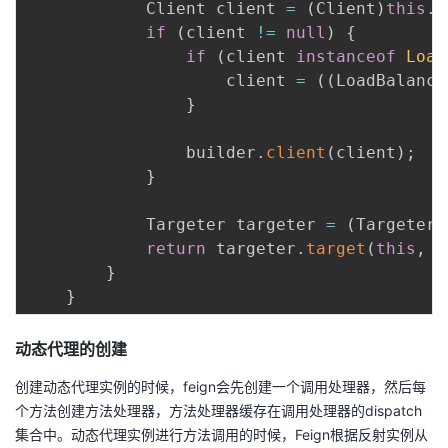
            Client client 
=
(
Client
)
this
.
g
if
(
client 
!=
null
)
{
if
(
client 
instanceof
Load
                    client 
=
(
(
LoadBalance
}
                builder
.
client
(
client
)
;
}
            Targeter targeter 
=
(
Targeter
)
return
 targeter
.
target
(
this
,
 b
}
}
动态代理的创建
创建动态代理实例的时候，feign会先创建一个调用处理器，然后每
个方法创建方法处理器，方法处理器缓存在调用处理器的dispatch
集合中。动态代理实例进行方法调用的时候，Feign根据反射实例从