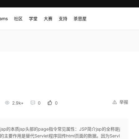
rams
社区
学堂
大赛
支持
茶思屋
举报
2.9k+
0
0
问jsp的本质jsp头部的page指令常见属性：JSP简介jsp的全称是j
。jsp的主要作用是替代Servlet程序回传html页面的数据。因为Servl