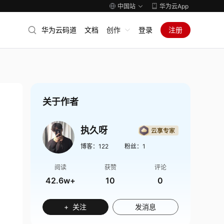
中国站
华为云App
华为云码道
文档
创作
登录
注册
关于作者
执久呀
博客：
122
粉丝：
1
阅读
获赞
评论
42.6w+
10
0
+ 关注
发消息