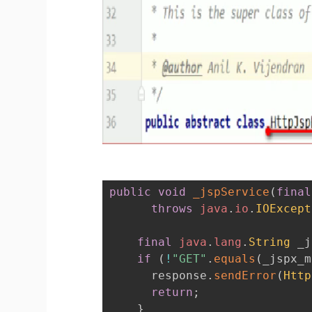
public
void
_jspService
(
final
throws
java
.
io
.
IOExcept
final
java
.
lang
.
String
 _j
if
(
!
"GET"
.
equals
(
_jspx_m
      response
.
sendError
(
Http
return
;
}