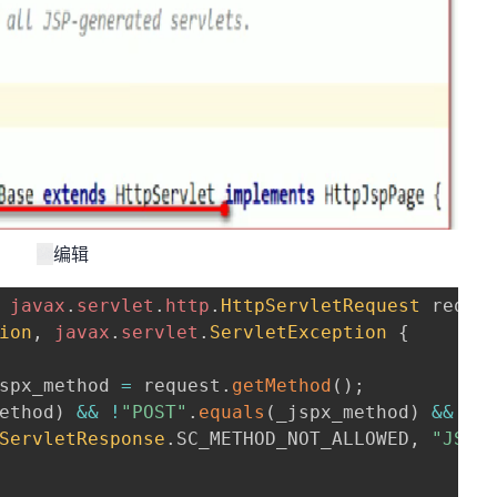
编辑
javax
.
servlet
.
http
.
HttpServletRequest
 reque
ion
,
javax
.
servlet
.
ServletException
{
spx_method 
=
 request
.
getMethod
(
)
;
ethod
)
&&
!
"POST"
.
equals
(
_jspx_method
)
&&
!
"
ServletResponse
.
SC_METHOD_NOT_ALLOWED
,
"JSP 