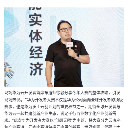
现场华为云开发者首席布道师徐毅分享今年大赛的整体攻略，引发
。“
现场热议
华为开发者大赛不仅是华为公司面向全球开发者的顶级
赛事，也是华为沃土云创计划的重要权益之一，期待全球开发者与
华为云一起共建创新产业生态，满足千行百业数字化产业创新需
求。”此次华为开发者大赛以“创想无限”为主题，将大赛分为云底座
和产业赛道。云底座赛道包括云应用创新赛、世界难题、代码上太