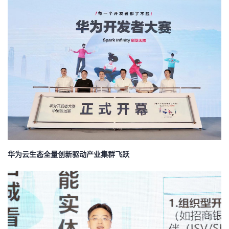
者
我
的
我
博
的
我
客
论
的
我
坛
圈
的
我
华为云生态全量创新驱动产业集群飞跃
子
直
的
我
我
播
活
的
我
动
关
的