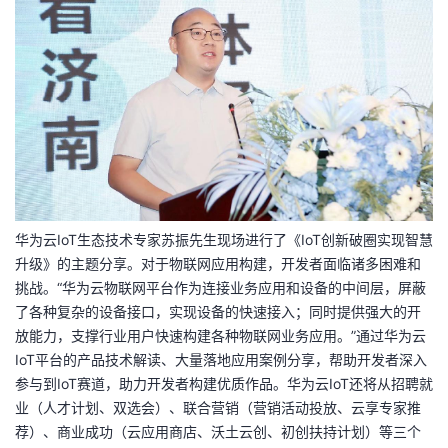
华为云IoT生态技术专家苏振先生现场进行了《IoT创新破圈实现智慧
升级》的主题分享。对于物联网应用构建，开发者面临诸多困难和
挑战。“华为云物联网平台作为连接业务应用和设备的中间层，屏蔽
了各种复杂的设备接口，实现设备的快速接入；同时提供强大的开
放能力，支撑行业用户快速构建各种物联网业务应用。”通过华为云
IoT平台的产品技术解读、大量落地应用案例分享，帮助开发者深入
参与到IoT赛道，助力开发者构建优质作品。华为云IoT还将从招聘就
业（人才计划、双选会）、联合营销（营销活动投放、云享专家推
荐）、商业成功（云应用商店、沃土云创、初创扶持计划）等三个