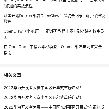
1跑通的实战流程
从零开始Docker部署OpenClaw：踩坑全记录+新手保姆级
教程
OpenClaw（小龙虾）一键部署教程｜零基础搭建AI数字员
工
在 OpenCode 中接入本地模型：Ollama 部署与配置完全
指南
相关文章
2022华为开发者大赛中国区开幕式重磅启动！
2022华为开发者大赛中国区开幕式重磅启动！
2022华为开发者大赛——中国区东部赛区开幕式”在福州成