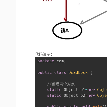
代码演示：
package
 com
;
public
class
DeadLock
{
//创建两个对象
static
 Object o1
=
new
Obje
static
 Object o2
=
new
Obje
public
static
void
main
(
S