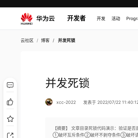
开发者
开发
活动
Prog
云社区
博客
并发死锁
并发死锁
xcc-2022
发表于 2022/07/22 11:40:1
【摘要】 文章目录死锁代码演示：验证是否
①破坏互斥条件②破坏不剥夺条件③破坏请