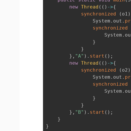
new
Thread
(
(
)
-
>
{
synchronized
(
o1
)
                System
.
out
.
pr
synchronized
                    System
.
ou
}
}
}
,
"A"
)
.
start
(
)
;
new
Thread
(
(
)
-
>
{
synchronized
(
o2
)
                System
.
out
.
pr
synchronized
                    System
.
ou
}
}
}
,
"B"
)
.
start
(
)
;
}
}