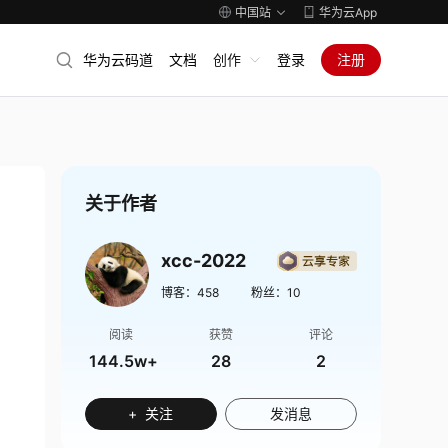
中国站
华为云App
华为云码道
文档
创作
登录
注册
关于作者
xcc-2022
博客：
458
粉丝：
10
阅读
获赞
评论
144.5w+
28
2
+ 关注
发消息