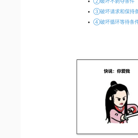
②破坏不剥夺条件
③破坏请求和保持
④破坏循环等待条