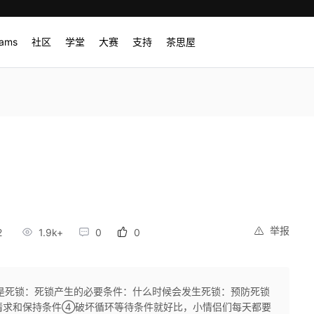
rams
社区
学堂
大赛
支持
茶思屋
举报
2
1.9k+
0
0
是死锁：死锁产生的必要条件：什么时候会发生死锁：预防死锁
求和保持条件④破坏循环等待条件就好比，小情侣们每天都要