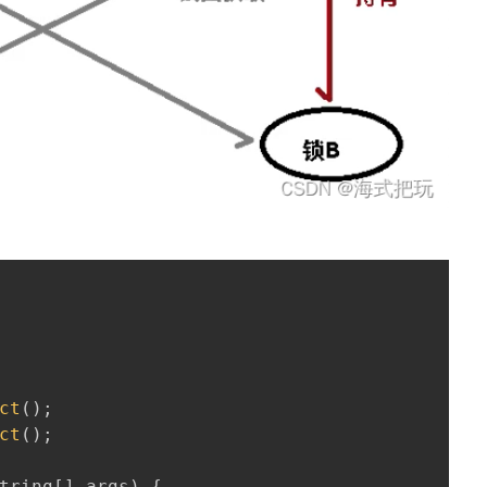
ct
(
)
;
ct
(
)
;
tring
[
]
 args
)
{