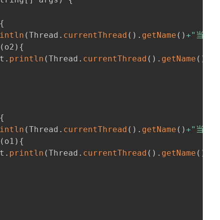
{
intln
(
Thread
.
currentThread
(
)
.
getName
(
)
+
"当前持
(
o2
)
{
t
.
println
(
Thread
.
currentThread
(
)
.
getName
(
)
+
"
{
intln
(
Thread
.
currentThread
(
)
.
getName
(
)
+
"当前持
(
o1
)
{
t
.
println
(
Thread
.
currentThread
(
)
.
getName
(
)
+
"