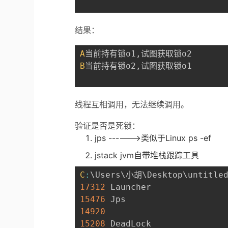
结果：
A
当前持有锁o1
,
B
当前持有锁o2
,
试图获取锁o1

线程互相调用，无法继续调用。
验证是否是死锁：
jps ------>类似于Linux ps -ef
jstack jvm自带堆栈跟踪工具
C
:
\Users\小胡\Desktop\untitle
17312
15476
14920
15208