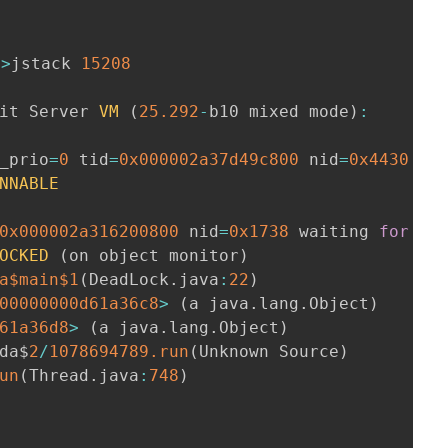
d
>
jstack 
15208
it Server 
VM
(
25.292
-
b10 mixed mode
)
:
_prio
=
0
 tid
=
0x000002a37d49c800
 nid
=
0x4430
 wa
NNABLE
0x000002a316200800
 nid
=
0x1738
 waiting 
for
 mo
OCKED
(
on object monitor
)
a$main$1
(
DeadLock
.
java
:
22
)
00000000d61a36c8
>
(
a java
.
lang
.
Object
)
61a36d8
>
(
a java
.
lang
.
Object
)
da$
2
/
1078694789.
run
(
Unknown Source
)
un
(
Thread
.
java
:
748
)