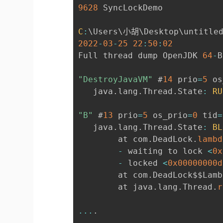
9628
 SyncLockDemo

C
:
\Users\小胡\Desktop\untitle
2022
-
03
-
25
22
:
50
:
02
Full thread dump OpenJDK 
64
-
B
"DestroyJavaVM"
 #
14
 prio
=
5
 os
   java
.
lang
.
Thread
.
State
:
RU
"B"
 #
13
 prio
=
5
 os_prio
=
0
 tid
=
   java
.
lang
.
Thread
.
State
:
BL
        at com
.
DeadLock
.
lambd
-
 waiting to lock 
<
0x
-
 locked 
<
0x00000000d
        at com
.
DeadLock$$Lamb
        at java
.
lang
.
Thread
.
r
...
.