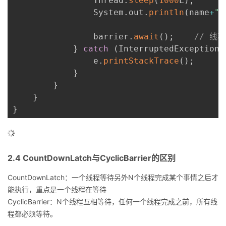
                Thread
.
sleep
(
1000
L
)
;
                System
.
out
.
println
(
name
+
"
                barrier
.
await
(
)
;
// 线
}
catch
(
InterruptedException 
                e
.
printStackTrace
(
)
;
}
}
}
}
2.4 CountDownLatch与CyclicBarrier的区别
CountDownLatch：一个线程等待另外N个线程完成某个事情之后才
能执行，重点是一个线程在等待
CyclicBarrier：N个线程互相等待，任何一个线程完成之前，所有线
程都必须等待。