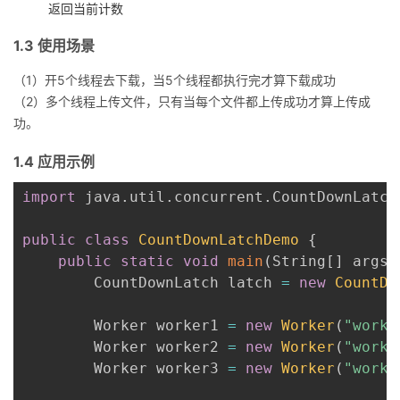
返回当前计数
议
注
验
收
1.3 使用场景
藏
（1）开5个线程去下载，当5个线程都执行完才算下载成功
（2）多个线程上传文件，只有当每个文件都上传成功才算上传成
功。
1.4 应用示例
import
 java
.
util
.
concurrent
.
CountDownLatch
public
class
CountDownLatchDemo
{
public
static
void
main
(
String
[
]
 args
)
        CountDownLatch latch 
=
new
CountDo
        Worker worker1 
=
new
Worker
(
"worke
        Worker worker2 
=
new
Worker
(
"worke
        Worker worker3 
=
new
Worker
(
"worke