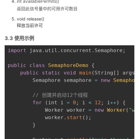
int availablePermits()
返回此信号量中的可用许可数目
void release()
释放当前许可
3.3 使用示例
import
 java
.
util
.
concurrent
.
Semaphore
;
public
class
SemaphoreDemo
{
public
static
void
main
(
String
[
]
 args
)
        Semaphore semaphore 
=
new
Semaphor
// 创建并启动12个线程
for
(
int i 
=
0
;
 i 
<
12
;
 i
++
)
{
            Worker worker 
=
new
Worker
(
"wo
            worker
.
start
(
)
;
}