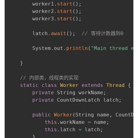
        worker1
.
start
(
)
;
        worker2
.
start
(
)
;
        worker3
.
start
(
)
;
        latch
.
await
(
)
;
// 等待计数器到0
        System
.
out
.
println
(
"Main thread en
}
// 内部类，线程类的实现
static
class
Worker
extends
Thread
{
private
 String workName
;
private
 CountDownLatch latch
;
public
Worker
(
String name
,
 CountDo
this
.
workName 
=
 name
;
this
.
latch 
=
 latch
;
}