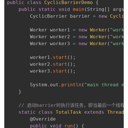
public
class
CyclicBarrierDemo
{
public
static
void
main
(
String
[
]
 args
)
        CyclicBarrier barrier 
=
new
Cyclic
        Worker worker1 
=
new
Worker
(
"worke
        Worker worker2 
=
new
Worker
(
"worke
        Worker worker3 
=
new
Worker
(
"worke
        worker1
.
start
(
)
;
        worker2
.
start
(
)
;
        worker3
.
start
(
)
;
        System
.
out
.
println
(
"main thread en
}
// 启动barrier时执行该任务，即当最后一个线程进
static
class
TotalTask
extends
Thread
        @Override

public
void
run
(
)
{