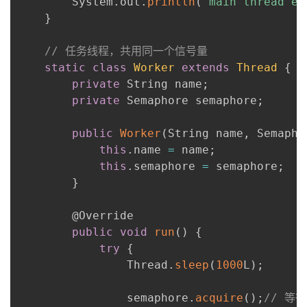
        System
.
out
.
println
(
"main thread en
}
// 任务线程，共用同一个信号量
static
class
Worker
extends
Thread
{
private
 String name
;
private
 Semaphore semaphore
;
public
Worker
(
String name
,
 Semapho
this
.
name 
=
 name
;
this
.
semaphore 
=
 semaphore
;
}
        @Override

public
void
run
(
)
{
try
{
                Thread
.
sleep
(
1000
L
)
;
                semaphore
.
acquire
(
)
;
// 等