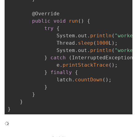
        @Override

public
void
run
(
)
{
try
{
                System
.
out
.
println
(
"worker
                Thread
.
sleep
(
1000
L
)
;
                System
.
out
.
println
(
"worker
}
catch
(
InterruptedException 
                e
.
printStackTrace
(
)
;
}
finally
{
                latch
.
countDown
(
)
;
}
}
}
}