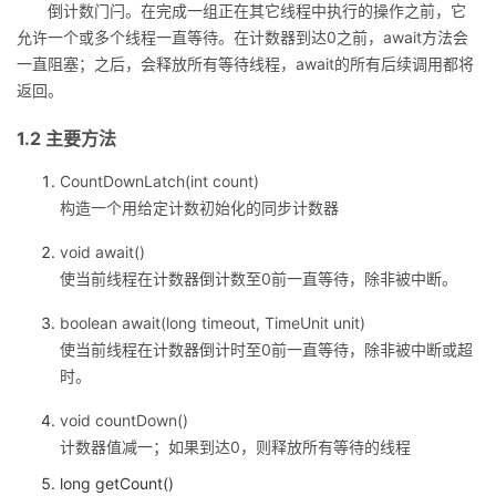
倒计数门闩。在完成一组正在其它线程中执行的操作之前，它
的
Programs
发
允许一个或多个线程一直等待。在计数器到达0之前，await方法会
者
一直阻塞；之后，会释放所有等待线程，await的所有后续调用都将
支
返回。
者
我
1.2 主要方法
持
学
的
我
CountDownLatch(int count)
我
堂
博
的
我
构造一个用给定计数初始化的同步计数器
的
我
客
论
的
我
void await()
我
使当前线程在计数器倒计数至0前一直等待，除非被中断。
技
的
坛
圈
的
我
的
我
boolean await(long timeout, TimeUnit unit)
使当前线程在计数器倒计时至0前一直等待，除非被中断或超
术
云
子
直
的
我
课
的
我
时。
支
声
播
活
的
程
认
的
我
void countDown()
计数器值减一；如果到达0，则释放所有等待的线程
持
建
动
关
证
实
的
long getCount()