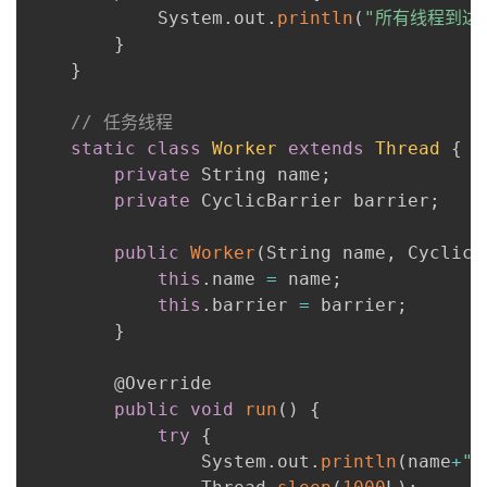
            System
.
out
.
println
(
"所有线程到达ba
}
}
// 任务线程
static
class
Worker
extends
Thread
{
private
 String name
;
private
 CyclicBarrier barrier
;
public
Worker
(
String name
,
 CyclicB
this
.
name 
=
 name
;
this
.
barrier 
=
 barrier
;
}
        @Override

public
void
run
(
)
{
try
{
                System
.
out
.
println
(
name
+
"