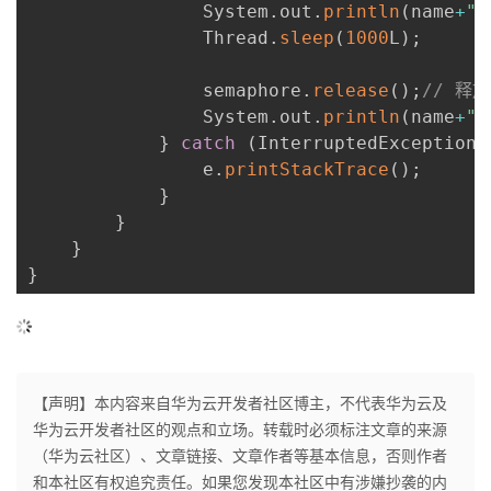
                System
.
out
.
println
(
name
+
"
                Thread
.
sleep
(
1000
L
)
;
                semaphore
.
release
(
)
;
// 释
                System
.
out
.
println
(
name
+
"
}
catch
(
InterruptedException 
                e
.
printStackTrace
(
)
;
}
}
}
}
【声明】本内容来自华为云开发者社区博主，不代表华为云及
华为云开发者社区的观点和立场。转载时必须标注文章的来源
（华为云社区）、文章链接、文章作者等基本信息，否则作者
和本社区有权追究责任。如果您发现本社区中有涉嫌抄袭的内