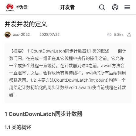
开发者
返
并发并发的定义
回
xcc-2022
2022/07/22
5.2k+
举
报
【摘要】 1 CountDownLatch同步计数器1.1 类的概述 倒计
数门闩。在完成一组正在其它线程中执行的操作之前，它允许
一个或多个线程一直等待。在计数器到达0之前，await方法会
个
一直阻塞；之后，会释放所有等待线程，await的所有后续调用
都将返回。1.2 主要方法CountDownLatch(int count)构造一个
我
人
用给定计数初始化的同步计数器void await()使当前线程在计数
器...
我
的
主
1 CountDownLatch同步计数器
我
的
开
页
1.1 类的概述
我
的
开
发