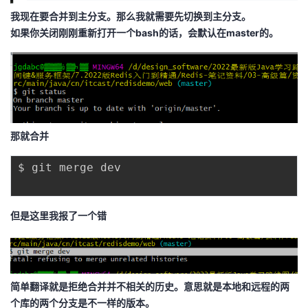
我
注
的
开
我现在要合并到主分支。那么我就需要先切换到主分支。
如果你关闭刚刚重新打开一个bash的话，会默认在master的。
的
Programs
发
支
者
持
学
那就合并
我
堂
$ git merge dev

的
我
我
技
的
但是这里我报了一个错
的
我
术
云
课
的
我
支
声
程
认
的
我
简单翻译就是拒绝合并并不相关的历史。意思就是本地和远程的两
个库的两个分支是不一样的版本。