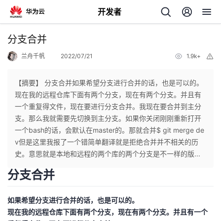
开发者
返
分支合并
回
兰舟千帆
2022/07/21
1.9k+
举
报
【摘要】 分支合并如果希望分支进行合并的话，也是可以的。
现在我的远程仓库下面有两个分支，现在有两个分支。并且有
一个重复得文件，现在要进行分支合并。我现在要合并到主分
个
支。那么我就需要先切换到主分支。如果你关闭刚刚重新打开
一个bash的话，会默认在master的。那就合并$ git merge de
我
人
v但是这里我报了一个错简单翻译就是拒绝合并并不相关的历
史。意思就是本地和远程的两个库的两个分支是不一样的版...
的
主
分支合并
开
页
如果希望分支进行合并的话，也是可以的。
现在我的远程仓库下面有两个分支，现在有两个分支。并且有一个
发