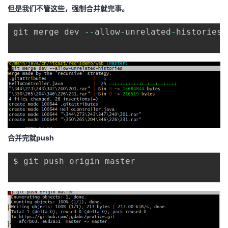
持
建
证
实
的
但是我们不管这些，强制合并就完事。
议
验
收
git merge dev 
--
allow
-
unrelated
-
histories

藏
合并完就push
$ git push origin master
