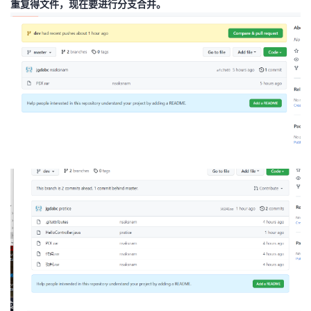
重复得文件，现在要进行分支合并。
者
我
的
我
博
的
我
客
论
的
我
坛
圈
的
我
子
直
的
我
我
播
活
的
我
动
关
的