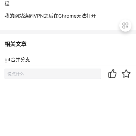
程
我的网站连同VPN之后在Chrome无法打开
相关文章
退
出
git合并分支
登
录
git合并分支
BeanDefinition 合并
ForkJoin框架的分支合并计算
pytorch wh切分 合并