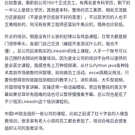
比较靠谱。离职前公司160个正式员工，有两名是专科学历，剩下的
一半以上是硕士学历，其他是本科，整体的员工素质、相处交流能
力还是挺好（不是说学历低就不好的意思）。不过高学历的人也不
乏难相处的，何况有些男工程师还蛮钻牛角尖的，情商也比较低。
外企的培训，倒是没有什么铁的纪律以及鸡血课程，日常大都是部
门领导牵头，各部门自己交流（编程开发测试什么的，我也不
懂）。总公司后来购买的LinkedIn的线上课程，人手一个账号可以
自己随时去网站听海量培训。因为是全公司的培训平台所以提供的
是全英文课程，我感觉有上万种视频课，从什么Python java各种技
术类到市场销售时间管理，如何搞员工活动，excel高精尖用法，只
要你想得到你就能找到相应的教学入门、进阶高段、大牛型视频，
外国领域专家讲解、实操还带一些动画模拟，旁边有整段的英文字
幕如果空耳听有困难的话也可以暂停慢慢看字幕。总公司也是花了
不少钱买LinkedIn这个培训课程的。
中国HR就会组织一些公共的课程，比如之前请了红十字会的人做急
救培训，很多家有老人小孩的员工都去参加了，培训合格后会颁发
组织认可的急救证书。