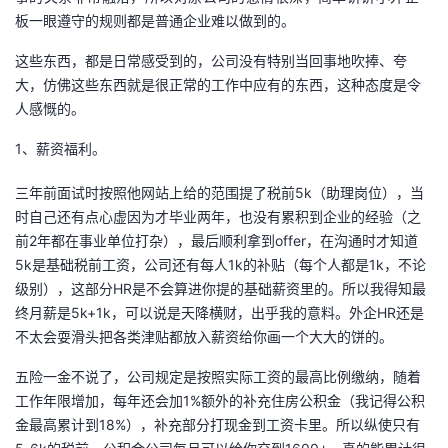
我
注
板一眼遵守的规则都是普通企业难以做到的。
的
开
这些东西，都是日常感受到的，公司没有特别当回事地吹捧、夸
的
Programs
发
大，仿佛这些东西就是很正常的工作中应有的东西，这种态度是令
人感慨的。
支
者
1、薪资福利。
持
学
三年前面试时按照他网站上给的范围提了税前5k（助理岗位），当
时自己还有点心虚因为才毕业两年，也没有累积到企业的经验（之
我
堂
前2年都在事业单位打杂），最后顺利拿到offer，在沟通时才知道
5k是基础税前工资，公司还有每人1k的补贴（每个人都是1k，不论
的
我
我
级别），这部分HR是不会算进你提的基础薪资里的。所以我得知最
终月薪是5k+1k，可以说是天降横财，出乎我的意料。外企HR还是
技
的
的
我
不太会耍滑头把各类津贴都放入薪资给你画一个大大的饼的。
术
云
课
的
我
五险一金不说了，公司规定是按照实际工资的最高比例缴纳，随着
工作年限增加，每年还会加1%额外的补充住房公积金（我记得公积
支
声
程
认
的
我
金最高累计到18%），补充部分打现金到工资卡里。所以纵使只有