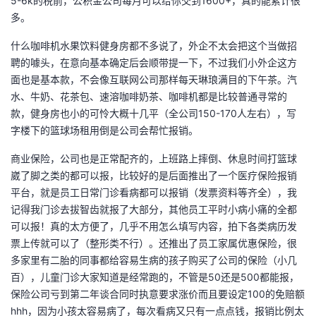
5-6k的税前，公积金公司每月可以给你交到1600+，真的能累计很
持
建
证
实
的
多。
议
验
收
什么咖啡机水果饮料健身房都不多说了，外企不太会把这个当做招
聘的噱头，在意向基本确定后会顺带提一下，不过我们小外企这方
藏
面也是基本款，不会像互联网公司那样每天琳琅满目的下午茶。汽
水、牛奶、花茶包、速溶咖啡奶茶、咖啡机都是比较普通寻常的
款，健身房也小的可怜大概十几平（全公司150-170人左右），写
字楼下的篮球场租用倒是公司会帮忙报销。
商业保险，公司也是正常配齐的，上班路上摔倒、休息时间打篮球
崴了脚之类的都可以报，比较好的是后面推出了一个医疗保险报销
平台，就是员工日常门诊看病都可以报销（发票资料等齐全），我
记得我门诊去拔智齿就报了大部分，其他员工平时小病小痛的全都
可以报！真的太方便了，几乎不用怎么填写内容，拍下各类病历发
票上传就可以了（整形类不行）。还推出了员工家属优惠保险，很
多家里有二胎的同事都给容易生病的孩子购买了公司的保险（小几
百），儿童门诊大家知道是经常跑的，不管是50还是500都能报，
保险公司亏到第二年谈合同时执意要求涨价而且要设定100的免赔额
hhh，因为小孩太容易病了，每次看病又只有一点点钱，报销比例太