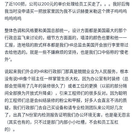
了近100把，公司以200元的单价处理给员工买走了。。。我好后悔
我当时没申请买一把放家里因为我不认识赫曼米勒这个牌子呜呜呜
呜呜呜呜
整体色调和风格要和美国总部统一，设计方面都是美国最大的那个
行政总监飞来讨论的，细节方方面面的，墙漆的颜色也要和他一一
汇报，连地毯的款式样本都是我们HR总监去美国开会放行李里带过
去给他选的。就是一些不嫌麻烦的坚持，也是我们口中俗称的“傻老
外”。
说起来我们外企的HR和行政部门那真是兢兢业业为人民服务，根本
没有说HR像个班主任一样掌管生杀大权。因为办公室有时装修（总
部会觉得用了几年的装修很久了）或者工位的更换（以前的部分隔
间全部换为开放式升降桌），引来工程师们的很多反对。因为聪明
的工程师们总是会纠结装修的粉尘和甲醛，好多人会直言不讳的质
疑，我们行政部门去自己买设备和请专业检测团队来公司好几次
了，出具了N份室内检测报告证明我们办公环境无害，也是毫无怨言
（其实也有的，只不过是部门内部小小吐槽，不会和员工互杠
的）。