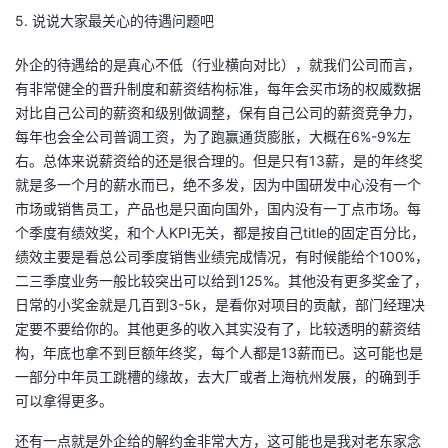
5. 说说大家最关心的待遇问题吧
外企的待遇给的是真心不低（行业横向对比），就我们公司而言，
有非常健全的晋升制度和薪资结构标准，每年会买市场的权威数据
对比自己公司的薪资和级别做调整，保有自己公司的薪资竞争力，
每年也会全公司普调工资，为了跑赢通货膨胀，大概在6%-9%左
右。总体来说薪资给的还是很合理的。但是只有13薪，是的年终奖
就是多一个月的薪水而已，绝不多发，因为中国研发中心没有一个
市场或销售员工，产品也是只面向国外，国内没有一丁点市场。每
个季度有绩效奖，和个人KPI无关，都是按自己title的固定百分比，
绩效主要是看总公司季度销售业绩完成情况，有时候能给个100%，
二三季度业务一般比较突出可以给到125%。其他没有更多奖金了，
日常的小奖金就是几百到3-5k，是看你对项目的贡献，部门经理决
定要不要给你的。其他更多的收入其实没有了，比较透明的薪资结
构，年底也拿不到巨额年终奖，每个人都是13薪而已。这可能也是
一部分中年员工跳槽的缘故，去大厂或者上海杭州发展，的确到手
可以拿得更多。
还有一点就是外企给的解约金非常大方，这可能也是我对老东家念