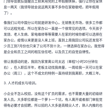
门领导会疯狂提醒员工把未用完的上年假期休掉，强行让你在家休
息一两天（我领导就会说这两天事不多你在家歇歇吧，把年假用
了）。
像我们公司中国分公司就是研发中心，无销售无市场，很多工作都
可以远程完成，所以在家办公一直是一个很常见的选项。今天孩子
发烧、老人生病、家电维修等等需要人在家的时候你都可以选择在
家办公，疫情以来更是没人来上班，直到上周我回公司玩还发现不
少员工到7月份也只来了公司不到十次，一律选择在家办公。我觉得
是企业和员工之间的相互信任吧，以及员工的自觉自律性。
很让我感动的是，我因为家里离公司太远（单程1小时20分钟左
右），在入职后半年，老板主动找我商量，一周给我一天可以在家
办公（周三），这个不成文的特例一直持续到我离职，大概三年。
3. 人才的成长与培训。
小企业不怎么校招，没有这个扩员的需求，也不需要大量的初级研
发人员。大多职位都是一个萝卜一个坑，有人离开或者部门审批觉
得有必要才会招聘，所以招的人大多是高精尖人才，熟人内推的也