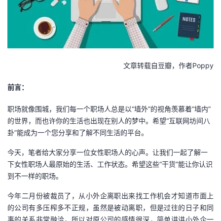
者
我
的
我
文章转载自豆瓣，作者Poppy
前言：
博
的
我
职场就像围城，我们每一个职场人总是以“墙外”的视角羡慕着“墙内”
客
论
的
我
的世界，而也许你的生活也出现在别人的梦中。希望“互联网坊间八
卦”能成为一个您分享和了解不同生活的平台。
坛
圈
的
我
今天，笔者给大家分享一位女性职场人的心声。让我们一起了解一
子
直
的
我
下女性职场人最原始的生活、工作状态。希望这些“干货”能让你认识
到不一样的职场。
我
播
活
的
今年二月份被裁员了，从小外企离职出来找工作机会才知道市面上
我
动
关
的公司有多压榨多不正规，虽然是被动离职，但是过往的日子和同
的
事的关系非常融洽，所以对原公司的感情很深，简单讲讲小外企一