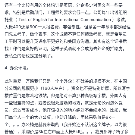
还有一个比较有用的全体培训是英语，外企多少对英文有一些要
求，特别是后勤部门，工程师的要求会低一点。公司每年出钱组织
托业（ Test of English for International Communication ）考试，
大概400还是600一人报名费，非强制性，但是第一年基本都是经理
们先去考了，做个表率。这个成绩不算任何绩效考核，就是希望员
工平时可以提升英语水平更好的和美国方沟通。其实有这个证书后
找工作倒是蛮好的证明，这样子英语就不会成为去外企的拦路虎，
去私企的话也是加分项了。
4. 办公环境。
此时重复一万遍我们只是一个小外企！在硅谷的规模不大，在中国
分公司的规模更小（160人左右），资金也不是特别雄厚，所以写字
楼位置倒是靠着地铁站，但是绝对不算那种高级写字楼。外国人有
一些很坚持的点，或者说很死脑筋的地方，就是无论公司怎么裁
员，怎么节省成本，他在该投入的地方绝对不会缩水的。比如，我
们每个人一个的大办公桌，电动升降的，团体采购价是9k一
个。。。办公椅是赫曼米勒的（我开始还不认识这个牌子，以为很
普通），采购价是3k左右市面上大概5k吧。。。裁员那阵子椅子多