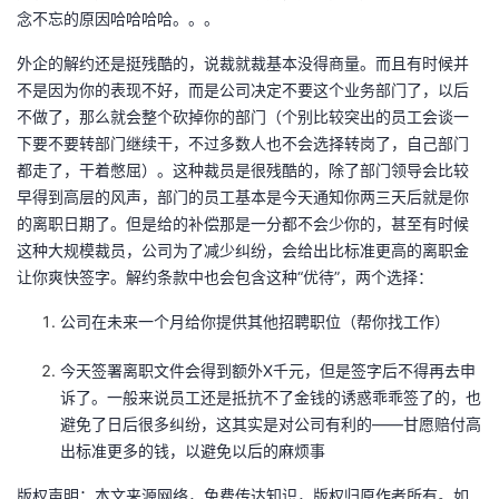
念不忘的原因哈哈哈哈。。。
外企的解约还是挺残酷的，说裁就裁基本没得商量。而且有时候并
不是因为你的表现不好，而是公司决定不要这个业务部门了，以后
不做了，那么就会整个砍掉你的部门（个别比较突出的员工会谈一
下要不要转部门继续干，不过多数人也不会选择转岗了，自己部门
都走了，干着憋屈）。这种裁员是很残酷的，除了部门领导会比较
早得到高层的风声，部门的员工基本是今天通知你两三天后就是你
的离职日期了。但是给的补偿那是一分都不会少你的，甚至有时候
这种大规模裁员，公司为了减少纠纷，会给出比标准更高的离职金
让你爽快签字。解约条款中也会包含这种“优待”，两个选择：
公司在未来一个月给你提供其他招聘职位（帮你找工作）
今天签署离职文件会得到额外X千元，但是签字后不得再去申
诉了。一般来说员工还是抵抗不了金钱的诱惑乖乖签了的，也
避免了日后很多纠纷，这其实是对公司有利的——甘愿赔付高
出标准更多的钱，以避免以后的麻烦事
版权声明：本文来源网络，免费传达知识，版权归原作者所有。如