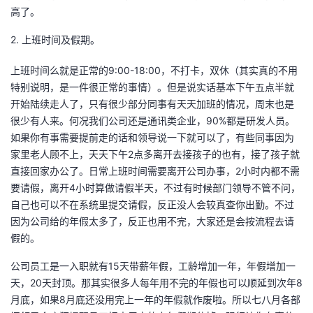
高了。
2. 上班时间及假期。
上班时间么就是正常的9:00-18:00，不打卡，双休（其实真的不用
特别说明，是一件很正常的事情）。但是说实话基本下午五点半就
开始陆续走人了，只有很少部分同事有天天加班的情况，周末也是
很少有人来。何况我们公司还是通讯类企业，90%都是研发人员。
如果你有事需要提前走的话和领导说一下就可以了，有些同事因为
家里老人顾不上，天天下午2点多离开去接孩子的也有，接了孩子就
直接回家办公了。日常上班时间需要离开公司办事，2小时内都不需
要请假，离开4小时算做请假半天，不过有时候部门领导不管不问，
自己也可以不在系统里提交请假，反正没人会较真查你出勤。不过
因为公司给的年假太多了，反正也用不完，大家还是会按流程去请
假的。
公司员工是一入职就有15天带薪年假，工龄增加一年，年假增加一
天，20天封顶。那其实很多人每年用不完的年假也可以顺延到次年8
月底，如果8月底还没用完上一年的年假就作废啦。所以七八月各部