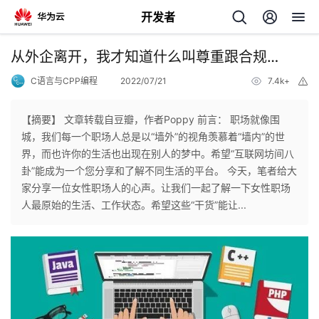
开发者
返
从外企离开，我才知道什么叫尊重跟合规…
回
C语言与CPP编程
2022/07/21
7.4k+
举
报
【摘要】 文章转载自豆瓣，作者Poppy 前言： 职场就像围
城，我们每一个职场人总是以“墙外”的视角羡慕着“墙内”的世
界，而也许你的生活也出现在别人的梦中。希望“互联网坊间八
个
卦”能成为一个您分享和了解不同生活的平台。 今天，笔者给大
家分享一位女性职场人的心声。让我们一起了解一下女性职场
我
人
人最原始的生活、工作状态。希望这些“干货”能让...
的
主
开
页
发