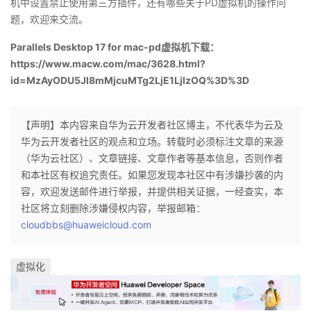
机中设置禁止使用第三方插件，还有哪些关于PD虚拟机的操作问
我
注
的
开
题，欢迎来交流。
Parallels Desktop 17 for mac-pd虚拟机下载：
的
Programs
发
https://www.macw.com/mac/3628.html?
id=MzAyODU5Jl8mMjcuMTg2LjE1LjIzOQ%3D%3D
支
者
持
学
【声明】本内容来自华为云开发者社区博主，不代表华为云及
华为云开发者社区的观点和立场。转载时必须标注文章的来源
我
堂
（华为云社区）、文章链接、文章作者等基本信息，否则作者
和本社区有权追究责任。如果您发现本社区中有涉嫌抄袭的内
的
我
我
容，欢迎发送邮件进行举报，并提供相关证据，一经查实，本
社区将立刻删除涉嫌侵权内容，举报邮箱：
技
的
的
我
cloudbbs@huaweicloud.com
术
云
课
的
我
虚拟化
支
声
程
认
的
我