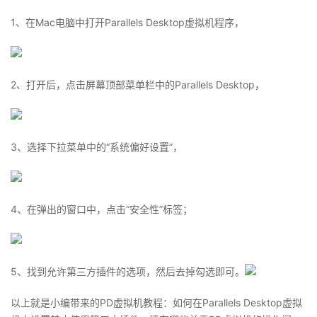
1、在Mac电脑中打开Parallels Desktop虚拟机程序，
者
我
2、打开后，点击屏幕顶部菜单栏中的Parallels Desktop，
的
我
博
的
我
3、选择下拉菜单中的“系统偏好设置”，
客
论
的
我
坛
圈
的
我
4、在弹出的窗口中，点击“安全性”标签；
子
直
的
我
我
播
活
的
5、找到允许第三方插件的选项，然后去掉勾选即可。
我
动
关
的
以上就是小编带来的PD虚拟机教程：如何在Parallels Desktop虚拟