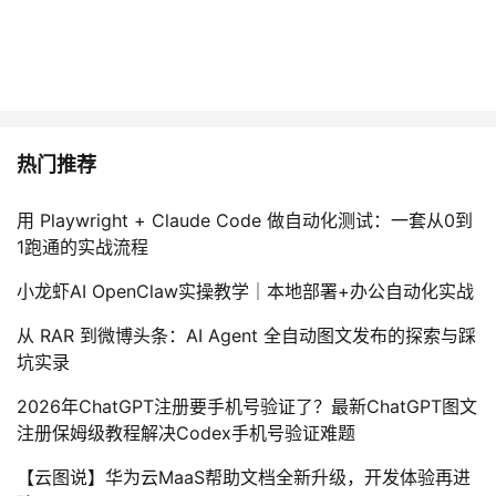
持
建
证
实
的
议
验
收
藏
热门推荐
用 Playwright + Claude Code 做自动化测试：一套从0到
1跑通的实战流程
小龙虾AI OpenClaw实操教学｜本地部署+办公自动化实战
从 RAR 到微博头条：AI Agent 全自动图文发布的探索与踩
坑实录
2026年ChatGPT注册要手机号验证了？最新ChatGPT图文
注册保姆级教程解决Codex手机号验证难题
【云图说】华为云MaaS帮助文档全新升级，开发体验再进