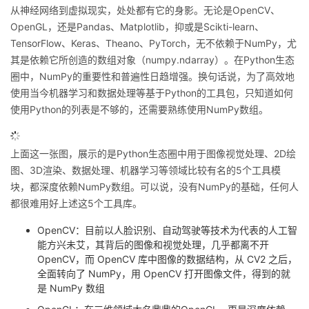
从神经网络到虚拟现实，处处都有它的身影。无论是OpenCV、
议
注
验
收
OpenGL，还是Pandas、Matplotlib，抑或是Scikti-learn、
TensorFlow、Keras、Theano、PyTorch，无不依赖于NumPy，尤
藏
其是依赖它所创造的数组对象（numpy.ndarray）。在Python生态
圈中，NumPy的重要性和普遍性日趋增强。换句话说，为了高效地
使用当今机器学习和数据处理等基于Python的工具包，只知道如何
使用Python的列表是不够的，还需要熟练使用NumPy数组。
上面这一张图，展示的是Python生态圈中用于图像视觉处理、2D绘
图、3D渲染、数据处理、机器学习等领域比较有名的5个工具模
块，都深度依赖NumPy数组。可以说，没有NumPy的基础，任何人
都很难用好上述这5个工具库。
OpenCV：目前以人脸识别、自动驾驶等技术为代表的人工智
能方兴未艾，其背后的图像和视觉处理，几乎都离不开
OpenCV，而 OpenCV 库中图像的数据结构，从 CV2 之后，
全面转向了 NumPy，用 OpenCV 打开图像文件，得到的就
是 NumPy 数组