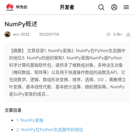
开发者
返
NumPy概述
回
xcc-2022
2022/07/19
5.5k+
举
报
【摘要】 文章目录1. NumPy家族2. NumPy在Python生态圈中
的地位3. NumPy的组织架构1. NumPy家族NumPy是Python
科学计算的基础软件包，提供多了维数组对象，多种派生对象
个
（掩码数组、矩阵等）以及用于快速操作数组的函数及API，它
包括数学、逻辑、数组形状变换、排序、选择、I/O 、离散傅立
我
人
叶变换、基本线性代数、基本统计运算、随机模拟等。NumPy
是SciPy家族的成员...
我
的
主
文章目录
我
的
开
页
1. NumPy家族
我
2. NumPy在Python生态圈中的地位
的
开
发