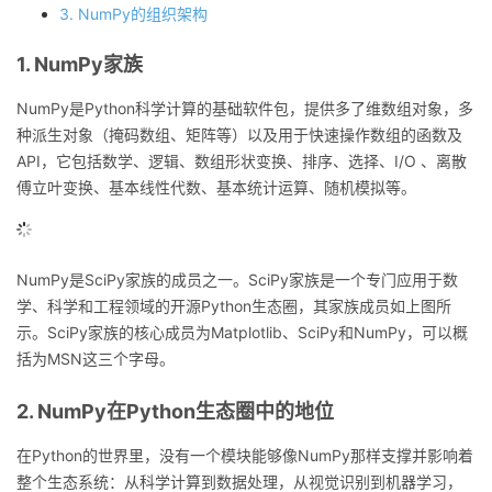
3. NumPy的组织架构
的
Programs
发
者
1. NumPy家族
支
者
我
NumPy是Python科学计算的基础软件包，提供多了维数组对象，多
种派生对象（掩码数组、矩阵等）以及用于快速操作数组的函数及
持
学
的
我
API，它包括数学、逻辑、数组形状变换、排序、选择、I/O 、离散
傅立叶变换、基本线性代数、基本统计运算、随机模拟等。
我
堂
博
的
我
的
我
客
论
的
我
我
NumPy是SciPy家族的成员之一。SciPy家族是一个专门应用于数
技
的
坛
圈
的
我
的
我
学、科学和工程领域的开源Python生态圈，其家族成员如上图所
示。SciPy家族的核心成员为Matplotlib、SciPy和NumPy，可以概
术
云
子
直
的
我
课
的
我
括为MSN这三个字母。
支
声
播
活
的
2. NumPy在Python生态圈中的地位
程
认
的
我
在Python的世界里，没有一个模块能够像NumPy那样支撑并影响着
持
建
动
关
证
实
的
整个生态系统：从科学计算到数据处理，从视觉识别到机器学习，