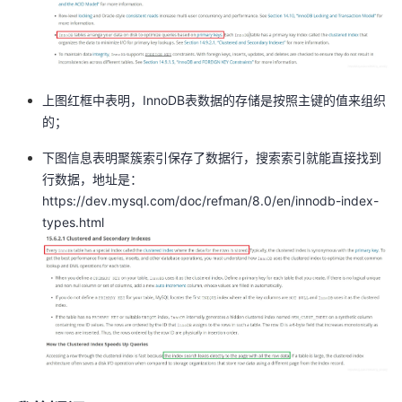
者
我
上图红框中表明，InnoDB表数据的存储是按照主键的值来组织
的
我
的；
下图信息表明聚簇索引保存了数据行，搜索索引就能直接找到
博
的
我
行数据，地址是：
https://dev.mysql.com/doc/refman/8.0/en/innodb-index-
客
论
的
我
types.html
坛
圈
的
我
子
直
的
我
我
播
活
的
我
动
关
的