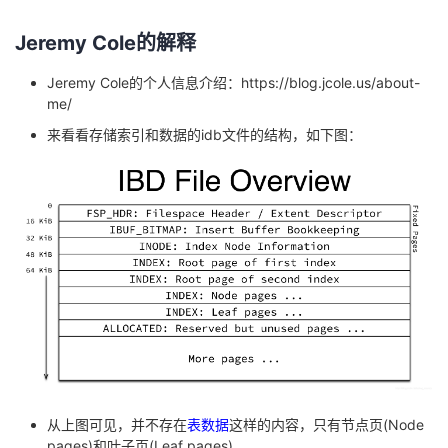
持
建
证
实
的
Jeremy Cole的解释
议
验
收
Jeremy Cole的个人信息介绍：
https://blog.jcole.us/about-
me/
藏
来看看存储索引和数据的idb文件的结构，如下图：
从上图可见，并不存在
表数据
这样的内容，只有节点页(Node
pages)和叶子页(Leaf pages)