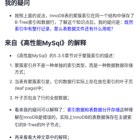
我的疑问
我
注
的
开
按照上面的说法，InnoDB表的聚簇索引在同一个结构中保存了
的
Programs
B-Tree索引和数据行，了解这个知识点后，我的疑问是：
既然
发
索引中有整行记录，那么表数据文件还有什么用呢？
支
者
来自《高性能MySql》的解释
持
学
《高性能MySql》的5.3.5章节对于聚簇索引的描述：
聚簇索引并不是一种单独的索引类型，而是一种数据数据存储
我
堂
方式；
当表有聚簇索引是，它的数据行实际上存在放在索引的叶子页
的
我
我
(leaf page)中；
叶子页包含了行的全部数据；
技
的
的
我
看来我的疑问可以解释了：
索引数据和表数据分开存储
这种理
术
云
课
的
我
解在InnoDB是错误的，实际上InnoDB的表数据保存在主键索
引的B-Tree的叶子节点；
支
声
程
认
的
我
再来看看大神文章中的解释；