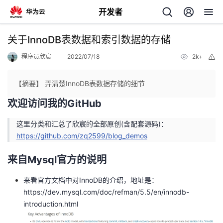
开发者
返
关于InnoDB表数据和索引数据的存储
回
程序员欣宸
2022/07/18
2k+
举
报
【摘要】 弄清楚InnoDB表数据存储的细节
欢迎访问我的GitHub
个
这里分类和汇总了欣宸的全部原创(含配套源码)：
https://github.com/zq2599/blog_demos
我
人
来自Mysql官方的说明
的
主
来看官方文档中对InnoDB的介绍，地址是：
开
页
https://dev.mysql.com/doc/refman/5.5/en/innodb-
introduction.html
发