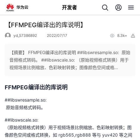
开发者
返
【FFMPEG编译出的库说明】
回
yd_57386892
2022/07/17
8.3k+
举
报
【摘要】 FFMPEG编译出的库说明 ##libswresample.so: ​ 原始
音频格式转码。 ##libswscale.so: ​（原始视频格式转换）用于
视频场景比例缩放、色彩映射转换；图像颜色空间或格...
个
FFMPEG编译出的库说明
我
人
##libswresample.so:
的
主
​ 原始音频格式转码。
##libswscale.so:
开
页
​（原始视频格式转换）用于视频场景比例缩放、色彩映射转换；图
像颜色空间或格式转换，如 rgb565,rgb888 等与 yuv420 等之间
发