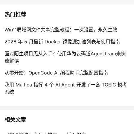
持
建
证
实
的
热门推荐
议
验
收
Win11局域网文件共享完整教程：一次设置，永久生效
藏
2026 年 5 月最新 Docker 镜像源加速列表与使用指南
面对陌生项目无从入手？使用华为云码道AgentTeam来快
速解读
从零开始：OpenCode AI 编程助手完整配置指南
我用 Multica 指挥 4 个 AI Agent 开发了一套 TOEIC 模考
系统
相关文章