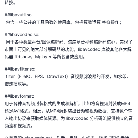
转换。
者
##libavutil.so:
​ 包含一些公共的工具函数的使用库，包括算数运算 字符操作；
我
##libavcodec.so:
的
我
​ 用于各种类型声音/图像编解码；该库是音视频编解码核心，实现了
市面上可见的绝大部分解码器的功能，libavcodec 库被其他各大解
博
的
我
码器 ffdshow，Mplayer 等所包含或应用。
##libavfilter.so:
客
论
的
我
​ filter（FileIO、FPS、DrawText）音视频滤波器的开发，如水印、
倍速播放等。
坛
圈
的
我
##libavformat: ​
子
直
的
我
用于各种音视频封装格式的生成和解析，比如将音视频封装成MP4
还是AVI格式。相反，从MP4解封装出音频和视频数据；支持数个输
我
播
活
的
入输出协议来获取媒体资源。为 libavcodec 分析码流提供独立的音
频流和视频流。
我
动
关
的
文章来源: blog.csdn.net，作者：冉航--小虾米，版权归原作者所