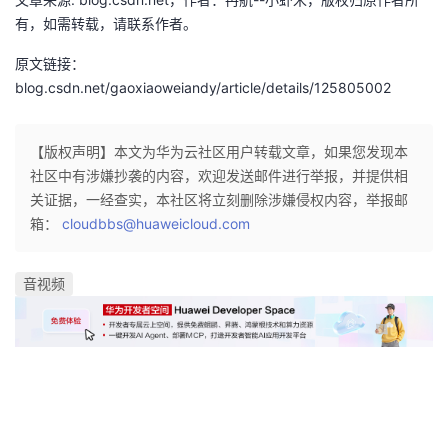
我
注
的
开
有，如需转载，请联系作者。
原文链接：
的
Programs
发
blog.csdn.net/gaoxiaoweiandy/article/details/125805002
支
者
【版权声明】本文为华为云社区用户转载文章，如果您发现本
持
学
社区中有涉嫌抄袭的内容，欢迎发送邮件进行举报，并提供相
关证据，一经查实，本社区将立刻删除涉嫌侵权内容，举报邮
我
堂
箱：
cloudbbs@huaweicloud.com
的
我
我
音视频
技
的
的
我
术
云
课
的
我
支
声
程
认
的
我