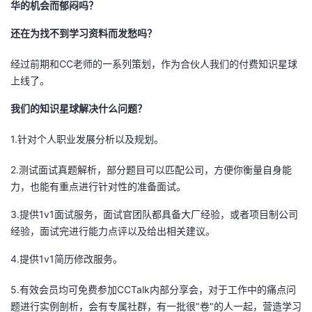
华的机会而郁闷吗？
者
还在为找不到学习资料而发愁吗？
我
经过前期和CC老师的一系列策划，作为合伙人我们的付费知识星球
上线了。
的
我
我们的知识星球解决什么问题？
博
的
我
1.针对个人职业发展分析以及规划。
客
论
的
我
2.测试面试真题解析，部分题目可以匹配公司，方便你衡量自身能
力，也能有重点进行针对性的准备面试。
坛
圈
的
我
3.提供1v1面试服务，面试官团队都具备大厂经验，或者项目制公司
子
直
的
我
经验，面试完进行能力点评以及给出相关建议。
4.提供1v1简历修改服务。
我
播
活
的
5.有效会员均可免费参加CCTalk内部分享会，对于工作中的痛点问
我
动
关
的
题进行实例剖析，会有专属社群，有一批很"卷"的人一起，营造学习