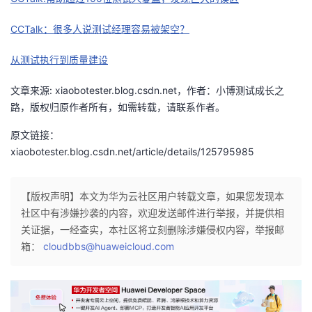
持
建
证
实
的
CCTalk：很多人说测试经理容易被架空？
议
验
收
从测试执行到质量建设
藏
文章来源: xiaobotester.blog.csdn.net，作者：小博测试成长之
路，版权归原作者所有，如需转载，请联系作者。
原文链接：
xiaobotester.blog.csdn.net/article/details/125795985
【版权声明】本文为华为云社区用户转载文章，如果您发现本
社区中有涉嫌抄袭的内容，欢迎发送邮件进行举报，并提供相
关证据，一经查实，本社区将立刻删除涉嫌侵权内容，举报邮
箱：
cloudbbs@huaweicloud.com