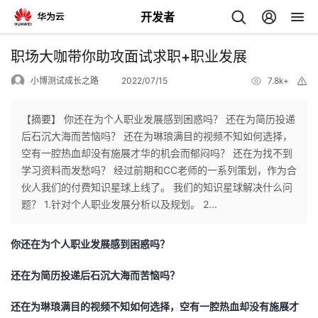
开发者
返
职场大咖带你助攻面试求职+职业发展
回
小博测试成长之路
2022/07/15
7.8k+
举
报
【摘要】 你还在为个人职业发展感到困惑吗？ 还在为简历投递
后石沉大海而苦恼吗？ 还在为琳琅满目的视频不知如何选择，
空有一腔热血却没有施展才华的机会而郁闷吗？ 还在为找不到
个
学习资料而发愁吗？ 经过前期和CC老师的一系列策划，作为合
伙人我们的付费知识星球上线了。 我们的知识星球解决什么问
我
人
题？ 1.针对个人职业发展分析以及规划。 2...
的
主
你还在为个人职业发展感到困惑吗？
开
页
还在为简历投递后石沉大海而苦恼吗？
还在为琳琅满目的视频不知如何选择，空有一腔热血却没有施展才
发