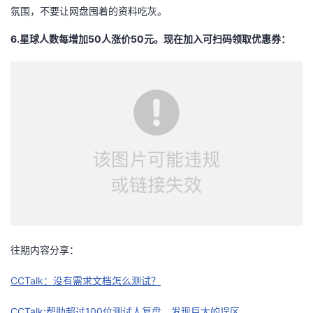
氛围，不要让网盘囤着的资料吃灰。
我
注
的
开
6.星球人数每增加50人涨价50元。现在加入可扫码领取优惠券：
的
Programs
发
支
者
持
学
我
堂
的
我
我
技
的
的
我
往期内容分享：
术
云
课
的
我
CCTalk：没有需求文档怎么测试？
支
声
程
认
的
我
CCTalk:帮助超过100位测试人复盘，发现巨大的误区