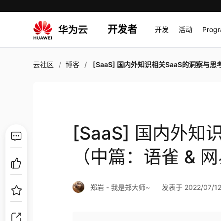
开发者
开发
活动
Prog
云社区
博客
[SaaS] 国内外知识相关SaaS的洞察与思考（中篇：语雀 & 网易七鱼+Ud
[SaaS] 国内外
（中篇：语雀 & 网
郑岩 - 我是郑大师~
发表于 2022/07/12