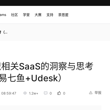
rams
社区
学堂
大赛
支持
茶思屋
esk）
知识相关SaaS的洞察与思考
易七鱼+Udesk）
举报
 08:59:47
1.2w+
0
0