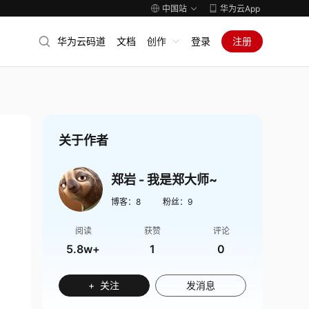
中国站
华为云App
华为云码道
文档
创作
登录
注册
关于作者
郑岩 - 我是郑大师~
博客：
8
粉丝：
9
阅读
获赞
评论
5.8w+
1
0
+ 关注
发消息