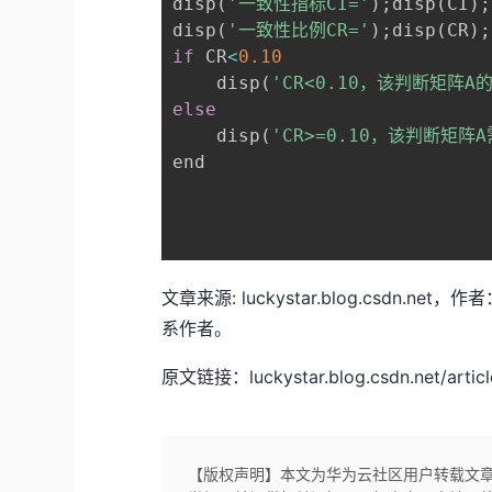
disp
(
'一致性指标CI='
)
;
disp
(
CI
)
;
disp
(
'一致性比例CR='
)
;
disp
(
CR
)
;
if
 CR
<
0.10
    disp
(
'CR<0.10，该判断矩阵
else
    disp
(
'CR>=0.10，该判断矩阵
end

文章来源: luckystar.blog.csd
系作者。
原文链接：luckystar.blog.csdn.net/article
【版权声明】本文为华为云社区用户转载文