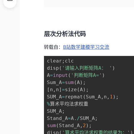
层次分析法代码
转载自：
B站数学建模学习交流
clear
;
clc

disp
(
'请输入判断矩阵A： '
)
A
=
input
(
'判断矩阵A='
)
Sum_A
=
sum
(
A
)
;
[
n
,
n
]
=
size
(
A
)
;
SUM_A
=
repmat
(
Sum_A
,
n
,
1
)
;
%
算术平均法求权重

SUM_A
;
Stand_A
=
A
.
/
SUM_A
;
sum
(
Stand_A
,
2
)
;
disp
(
'算术平均法求权重的结果为：'
)