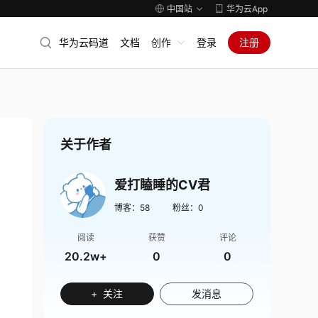
中国站
华为云App
华为云码道
文档
创作
登录
注册
关于作者
爱打瞌睡的CV君
博客：
58
粉丝：
0
阅读
获赞
评论
20.2w+
0
0
+ 关注
发消息