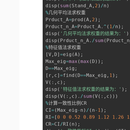
disp
(
sum
(
Stand_A
,
2
)
/
n
)
%
几何平均法求权重

Prduct_A
=
prod
(
A
,
2
)
;
Prduct_n_A
=
Prduct_A
.
^
(
1
/
n
)
;
disp
(
'几何平均法求权重的结果为：'
)
disp
(
Prduct_n_A
.
/
sum
(
Prduct_n
%
[
V
,
D
]
=
eig
(
A
)
;
Max_eig
=
max
(
max
(
D
)
)
;
D
==
Max_eig
;
[
r
,
c
]
=
find
(
D
==
Max_eig
,
1
)
;
V
(
:
,
c
)
;
disp
(
'特征值法求权重的结果为：'
)
;
disp
(
V
(
:
,
c
)
.
/
sum
(
V
(
:
,
c
)
)
)
%
计算一致性比例CR

CI
=
(
Max_eig
-
n
)
/
(
n
-
1
)
;
RI
=
[
0
0
0.52
0.89
1.12
1.26
1
CR
=
CI
/
RI
(
n
)
;