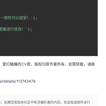
A的一致性可以接受！'
)
;
A需要进行修改！'
)
;
n.net，作者：爱打瞌睡的CV君，版权归原作者所有，如需转载，请联
/details/113743478
章，如果您发现本社区中有涉嫌抄袭的内容，欢迎发送邮件进行