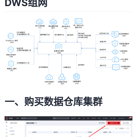
DWS组网
者
我
的
我
博
的
我
客
论
的
我
坛
圈
的
我
一、购买数据仓库集群
子
直
的
我
我
播
活
的
我
动
关
的