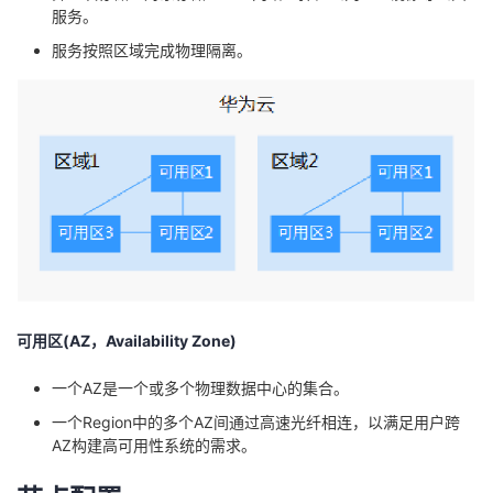
持
建
证
实
的
服务。
服务按照区域完成物理隔离。
议
验
收
藏
可用区(AZ，Availability Zone)
一个AZ是一个或多个物理数据中心的集合。
一个Region中的多个AZ间通过高速光纤相连，以满足用户跨
AZ构建高可用性系统的需求。