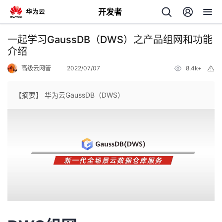
开发者
返
一起学习GaussDB（DWS）之产品组网和功能
回
介绍
高级云网管
2022/07/07
8.4k+
举
报
【摘要】 华为云GaussDB（DWS）
个
我
人
的
主
开
页
发