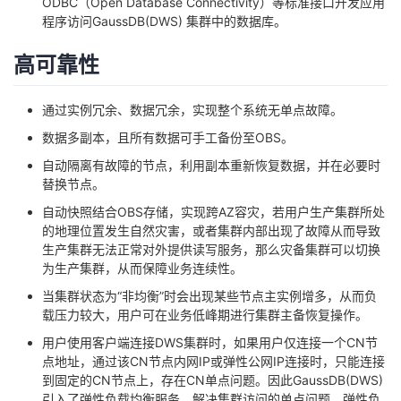
ODBC（Open Database Connectivity）等标准接口开发应用
程序访问GaussDB(DWS) 集群中的数据库。
高可靠性
通过实例冗余、数据冗余，实现整个系统无单点故障。
数据多副本，且所有数据可手工备份至OBS。
自动隔离有故障的节点，利用副本重新恢复数据，并在必要时
替换节点。
自动快照结合OBS存储，实现跨AZ容灾，若用户生产集群所处
的地理位置发生自然灾害，或者集群内部出现了故障从而导致
生产集群无法正常对外提供读写服务，那么灾备集群可以切换
为生产集群，从而保障业务连续性。
当集群状态为“非均衡”时会出现某些节点主实例增多，从而负
载压力较大，用户可在业务低峰期进行集群主备恢复操作。
用户使用客户端连接DWS集群时，如果用户仅连接一个CN节
点地址，通过该CN节点内网IP或弹性公网IP连接时，只能连接
到固定的CN节点上，存在CN单点问题。因此GaussDB(DWS)
引入了弹性负载均衡服务，解决集群访问的单点问题。弹性负