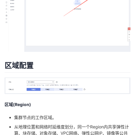
我
注
的
开
的
Programs
发
支
者
持
学
区域配置
我
堂
的
我
我
技
的
的
我
区域(Region)
术
云
课
的
我
集群节点的工作区域。
支
声
程
认
的
我
从地理位置和网络时延维度划分，同一个Region内共享弹性计
算、块存储、对象存储、VPC网络、弹性公网IP、镜像等公共