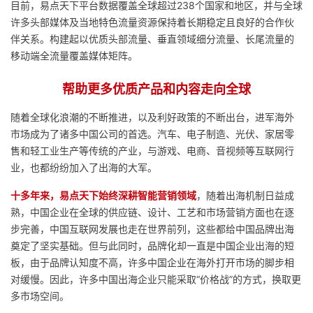
目前，易点天下平台数据覆盖全球超过238个国家和地区，并与全球
议
注
验
收
许多头部媒体及当地特色流量资源保持着长期稳定且良好的合作伙
伴关系。构建起以优质头部流量、垂直领域细分流量、长尾流量的
藏
移动端全流量覆盖媒体矩阵。
帮助更多优质产品和内容走向全球
随着全球化浪潮的不断推进，以及利好政策的不断出台，进军海外
市场成为了诸多中国公司的首选。汽车、电子制造、光伏、家居零
售和轻工业生产等传统的产业，与游戏、电商、音视频等互联网行
业，也都纷纷加入了出海的大军。
十多年来，易点天下始终深耕智能营销领域
，随着出海机制日益成
熟，中国企业在全球的供应链、设计、工艺和市场营销方面也在逐
步完善，中国互联网发展也走在世界前列，这些都给中国品牌出海
奠定了坚实基础。但与此同时，品牌化却一直是中国企业出海的短
板，由于品牌认知度不高，许多中国企业在海外打开市场的脚步相
对缓慢。因此，许多中国出海企业只能采取“价格战”的方式，换取更
多市场空间。