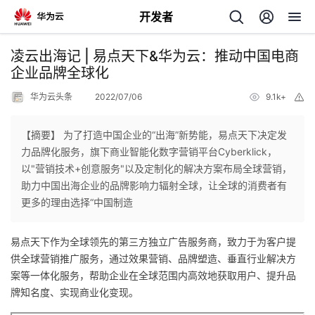
开发者
返
凌云出海记 | 易点天下&华为云：推动中国电商
回
企业品牌全球化
华为云头条
2022/07/06
9.1k+
举
报
【摘要】 为了打造中国企业的“出海”新势能，易点天下决定发
力品牌化服务，旗下商业智能化数字营销平台Cyberklick，
个
以"营销技术+创意服务"以及定制化的解决方案布局全球营销，
助力中国出海企业的品牌影响力辐射全球，让全球的消费者有
我
人
更多的理由选择“中国制造
我
的
主
易点天下作为全球领先的第三方独立广告服务商，致力于为客户提
供全球营销推广服务，通过效果营销、品牌塑造、垂直行业解决方
我
的
开
页
案等一体化服务，帮助企业在全球范围内高效地获取用户、提升品
牌知名度、实现商业化变现。
我
的
开
发