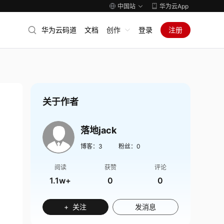
中国站
华为云App
华为云码道
文档
创作
登录
注册
关于作者
落地jack
博客：
3
粉丝：
0
阅读
获赞
评论
1.1w+
0
0
+ 关注
发消息