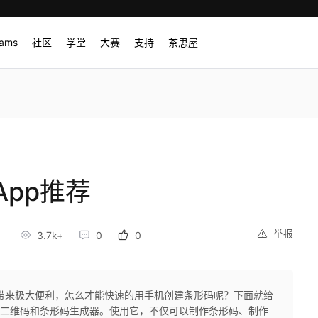
rams
社区
学堂
大赛
支持
茶思屋
pp推荐
举报
0
3.7k+
0
0
带来极大便利，怎么才能快速的用手机创建条形码呢？下面就给
--二维码和条形码生成器。使用它，不仅可以制作条形码、制作