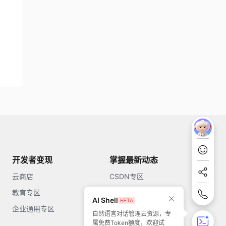
开发者变现
掌握最新动态
云商店
CSDN专区
教育专区
知乎
AI Shell
企业通用专区
开源中国
自然语言对话管理云资源，专
属免费Token额度，欢迎试
51CTO