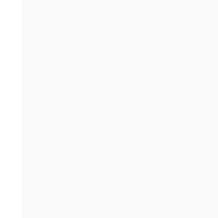
{
(
)
)
)
;