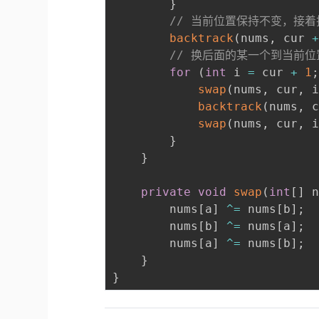
}
// 当前位置保持不变，接
backtrack
(
nums
,
 cur 
// 换后面的某一个到当前位
for
(
int
 i 
=
 cur 
+
1
swap
(
nums
,
 cur
,
 
backtrack
(
nums
,
 
swap
(
nums
,
 cur
,
 
}
}
private
void
swap
(
int
[
]
 
		nums
[
a
]
^=
 nums
[
b
]
;
		nums
[
b
]
^=
 nums
[
a
]
;
		nums
[
a
]
^=
 nums
[
b
]
;
}
}