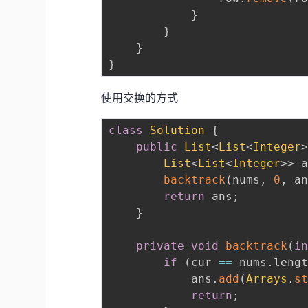
}
}
}
}
使用交换的方式
class
Solution
{
public
List
<
List
<
Integer
List
<
List
<
Integer
>
>
 
backtrack
(
nums
,
0
,
 a
return
 ans
;
}
private
void
backtrack
(
i
if
(
cur 
==
 nums
.
leng
			ans
.
add
(
Arrays
.
s
return
;