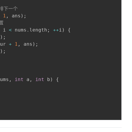
着排下一个
+
1
,
 ans
)
;
置
;
 i 
<
 nums
.
length
;
++
i
)
{
i
)
;
cur 
+
1
,
 ans
)
;
i
)
;
nums
,
int
 a
,
int
 b
)
{