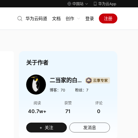
中国站
华为云App
华为云码道
文档
创作
登录
注册
关于作者
二当家的白帽子
博客：
70
粉丝：
7
阅读
获赞
评论
40.7w+
71
0
+ 关注
发消息