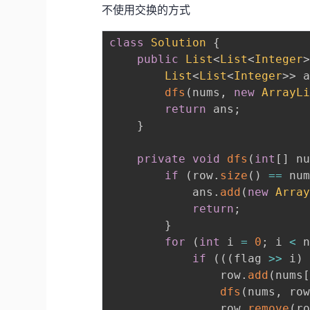
不使用交换的方式
class
Solution
{
public
List
<
List
<
Integer
List
<
List
<
Integer
>
>
 
dfs
(
nums
,
new
ArrayL
return
 ans
;
}
private
void
dfs
(
int
[
]
 n
if
(
row
.
size
(
)
==
 nu
			ans
.
add
(
new
Arra
return
;
}
for
(
int
 i 
=
0
;
 i 
<
 
if
(
(
(
flag 
>>
 i
)
				row
.
add
(
nums
dfs
(
nums
,
 ro
				row
.
remove
(
r