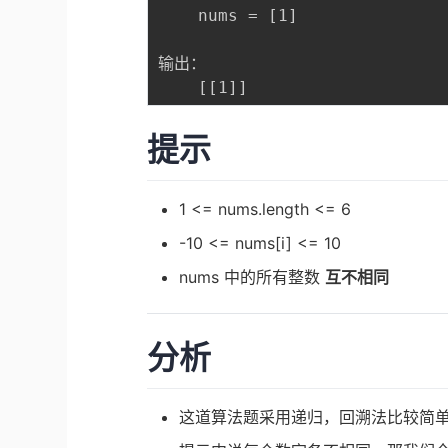
	nums = [1]

输出：

提示
1 <= nums.length <= 6
-10 <= nums[i] <= 10
nums 中的所有整数
互不相同
分析
这道算法题采用递归，回溯法比较简