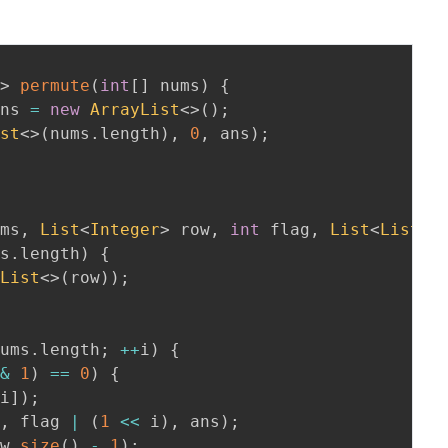
>
>
permute
(
int
[
]
 nums
)
{
ans 
=
new
ArrayList
<
>
(
)
;
ist
<
>
(
nums
.
length
)
,
0
,
 ans
)
;
ums
,
List
<
Integer
>
 row
,
int
 flag
,
List
<
List
<
I
ms
.
length
)
{
yList
<
>
(
row
)
)
;
nums
.
length
;
++
i
)
{
&
1
)
==
0
)
{
[
i
]
)
;
w
,
 flag 
|
(
1
<<
 i
)
,
 ans
)
;
ow
.
size
(
)
-
1
)
;