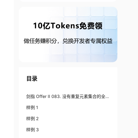
目录
剑指 Offer II 083. 没有重复元素集合的全排
列｜46. 全排列：
样例 1
样例 2
样例 3