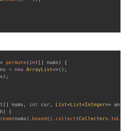
>
>
permute
(
int
[
]
 nums
)
{
ans 
=
new
ArrayList
<
>
(
)
;
ns
)
;
nt
[
]
 nums
,
int
 cur
,
List
<
List
<
Integer
>
>
 ans
)
th
)
{
tream
(
nums
)
.
boxed
(
)
.
collect
(
Collectors
.
toList