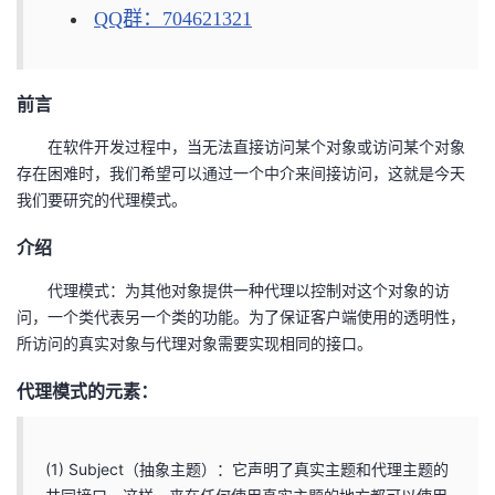
QQ群：704621321
的
Programs
发
者
支
者
我
前言
持
学
的
我
在软件开发过程中，当无法直接访问某个对象或访问某个对象
存在困难时，我们希望可以通过一个中介来间接访问，这就是今天
我
堂
博
的
我
我们要研究的代理模式。
介绍
的
我
客
论
的
我
我
代理模式：为其他对象提供一种代理以控制对这个对象的访
技
的
坛
圈
的
我
的
我
问，一个类代表另一个类的功能。为了保证客户端使用的透明性，
所访问的真实对象与代理对象需要实现相同的接口。
术
云
子
直
的
我
课
的
我
代理模式的元素：
支
声
播
活
的
程
认
的
我
持
建
动
关
证
实
的
(1) Subject（抽象主题）：它声明了真实主题和代理主题的