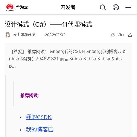
开发者
返
设计模式（C#）——11代理模式
回
爱上游戏开发
2022/07/02
2k+
举
报
【摘要】 推荐阅读： &nbsp;我的CSDN &nbsp;我的博客园 &
nbsp;QQ群：704621321 前言 &nbsp;&nbsp;&nbsp;&nbs
p...
个
我
人
推荐阅读：
我
的
主
我
我的CSDN
的
开
页
我的博客园
我
的
开
发