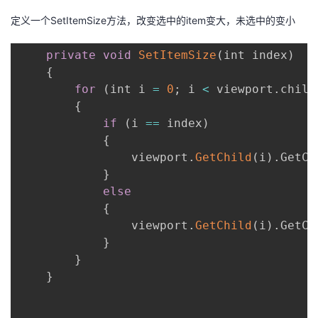
定义一个SetItemSize方法，改变选中的item变大，未选中的变小
private
void
SetItemSize
(
int index
)
{
for
(
int i 
=
0
;
 i 
<
 viewport
.
child
{
if
(
i 
==
 index
)
{
                viewport
.
GetChild
(
i
)
.
GetCo
}
else
{
                viewport
.
GetChild
(
i
)
.
GetCo
}
}
}