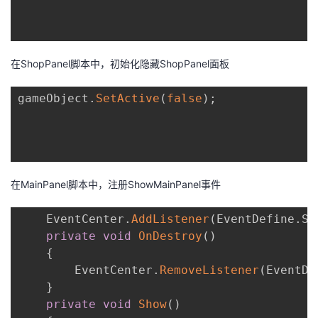
在ShopPanel脚本中，初始化隐藏ShopPanel面板
gameObject
.
SetActive
(
false
)
;
在MainPanel脚本中，注册ShowMainPanel事件
	EventCenter
.
AddListener
(
EventDefine
.
Sh
private
void
OnDestroy
(
)
{
        EventCenter
.
RemoveListener
(
EventDe
}
private
void
Show
(
)