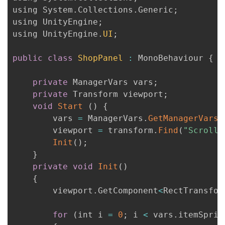
using System
.
Collections
.
Generic
;
我
注
的
开
using UnityEngine
;
using UnityEngine
.
UI
;
的
Programs
发
public
class
ShopPanel
:
 MonoBehaviour 
{
支
者
private
 ManagerVars vars
;
持
学
private
 Transform viewport
;
void
Start
(
)
{
我
堂
        vars 
=
 ManagerVars
.
GetManagerVars
(
        viewport 
=
 transform
.
Find
(
"ScrollR
的
我
我
Init
(
)
;
}
技
的
的
我
private
void
Init
(
)
{
术
云
课
的
我
        viewport
.
GetComponent
<
RectTransfor
支
声
程
认
的
我
for
(
int i 
=
0
;
 i 
<
 vars
.
itemSprit