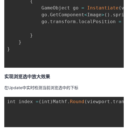
{
持
建
证
实
的
            GameObject go 
=
Instantiate
(
va
            go
.
GetComponent
<
Image
>
(
)
.
sprit
议
验
收
            go
.
transform
.
localPosition 
=
n
藏
}
}
}
实现浏览选中放大效果
在Update中实时检测当前浏览选中的下标
int index 
=
(
int
)
Mathf
.
Round
(
viewport
.
trans