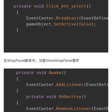
private
void
Click_btn_select
(
)
{
        EventCenter
.
Broadcast
(
EventDefine
.
        gameObject
.
SetActive
(
false
)
;
}
在ShopPanel脚本中，注册ShowShopPanel事件
private
void
Awake
(
)
{
        EventCenter
.
AddListener
(
EventDefin
}
private
void
OnDestroy
(
)
{
        EventCenter
.
RemoveListener
(
EventDe