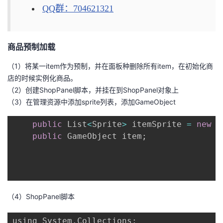
QQ群：704621321
者
我
商品预制加载
的
我
（1）将某一item作为预制，并在面板种删除所有item，在初始化商
店的时候实例化商品。
博
的
我
（2）创建ShopPanel脚本，并挂在到ShopPanel对象上
（3）在管理资源中添加sprite列表，添加GameObject
客
论
的
我
public
 List
<
Sprite
>
 itemSprite 
=
new
L
public
 GameObject item
;
坛
圈
的
我
子
直
的
我
我
播
活
的
（4）ShopPanel脚本
我
动
关
的
using System
.
Collections
;