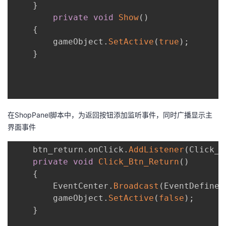
}
private
void
Show
(
)
{
        gameObject
.
SetActive
(
true
)
;
}
在ShopPanel脚本中，为返回按钮添加监听事件，同时广播显示主
界面事件
    btn_return
.
onClick
.
AddListener
(
Click_B
private
void
Click_Btn_Return
(
)
{
        EventCenter
.
Broadcast
(
EventDefine
.
        gameObject
.
SetActive
(
false
)
;
}