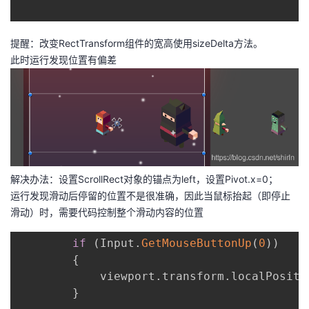
提醒：改变RectTransform组件的宽高使用sizeDelta方法。
此时运行发现位置有偏差
解决办法：设置ScrollRect对象的锚点为left，设置Pivot.x=0；
运行发现滑动后停留的位置不是很准确，因此当鼠标抬起（即停止
滑动）时，需要代码控制整个滑动内容的位置
if
(
Input
.
GetMouseButtonUp
(
0
)
)
{
            viewport
.
transform
.
localPositi
}