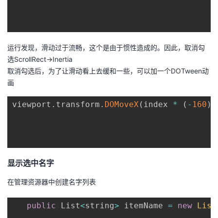
运行发现，滑动过于流畅，这个是由于惯性造成的。因此，取消勾
选ScrollRect->Inertia
取消勾选后，为了让滑动看上去缓和一些，可以加一个DOTween动
画
viewport
.
transform
.
DOMoveX
(
index 
*
(
-
160
)
,
显示选中名字
在管理资源器中创建名字列表
public
 List
<
string
>
 itemName 
=
new
List