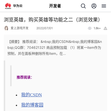
开发者
返
浏览英雄，购买英雄等功能之二（浏览效果）
回
爱上游戏开发
2022/07/01
1.8k+
举
报
【摘要】 推荐阅读： &nbsp;我的CSDN&nbsp;我的博客园&n
bsp;QQ群：704621321 商品预制加载 （1）将某一item作为
预制，并在面板种删除所有item，在...
个
我
人
推荐阅读：
的
主
我的CSDN
开
页
我的博客园
发