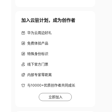
>
加入云驻计划，成为创作者
/highcharts.js
"
>
</
script
>
/
script
>
华为云周边好礼
x.js
"
>
</
script
>
免费体验产品
特殊身份标识
线下官方门票
内部专家零距离
与10000+优质创作者共同成长
立即加入