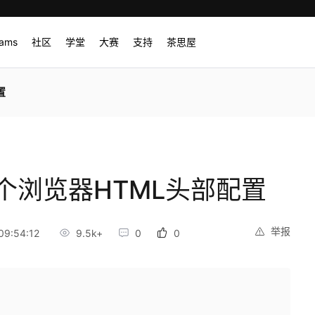
rams
社区
学堂
大赛
支持
茶思屋
置
10个浏览器HTML头部配置
举报
9:54:12
9.5k+
0
0