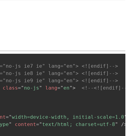
="no-js ie7 ie" lang="en"> <![endif]-->
="no-js ie8 ie" lang="en"> <![endif]-->
="no-js ie9 ie" lang="en"> <![endif]-->
class
=
"
no-js
"
lang
=
"
en
"
>
<!--<![endif]-->
nt
=
"
width=device-width, initial-scale=1.0
"
/
ype
"
content
=
"
text/html; charset=utf-8
"
/>