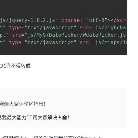
js/jquery-1.8.2.js
"
charset
=
"
utf-8
"
>
</
script
t
"
type
=
"
text/javascript
"
src
=
"
js/highcharts
pt
"
src
=
"
js/My97DatePicker/WdatePicker.js
"
>
<
t
"
type
=
"
text/javascript
"
src
=
"
js/misps/inde
主允许不得转载
，麻烦大家评论区指出！
大能力🏃‍♀️帮大家解决👨‍🏫！