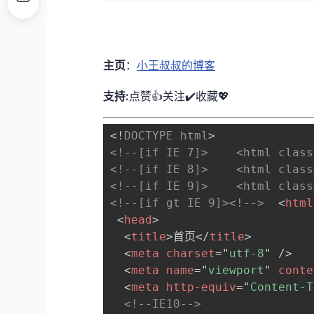
主页
：
小王叔叔的博客
支持:
点赞👍关注✔️收藏💖
<!
DOCTYPE
html
>
<!--[if IE 7]>    <html class
<!--[if IE 8]>    <html class
<!--[if IE 9]>    <html class
<!--[if gt IE 9]><!-->
<
html
<
head
>
<
title
>
首页
</
title
>
<
meta
charset
=
"
utf-8
"
/>
<
meta
name
=
"
viewport
"
conte
<
meta
http-equiv
=
"
Content-T
<!--IE10-->