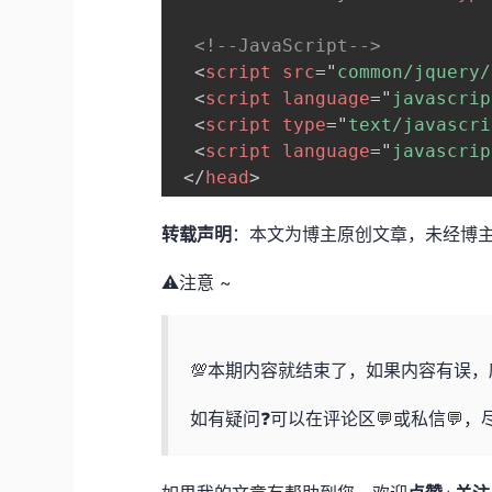
<!--JavaScript-->
<
script
src
=
"
common/jquery/
<
script
language
=
"
javascrip
<
script
type
=
"
text/javascri
<
script
language
=
"
javascrip
</
head
>
转载声明
：本文为博主原创文章，未经博
⚠️注意 ~
💯本期内容就结束了，如果内容有误
如有疑问❓可以在评论区💬或私信💬，尽我最