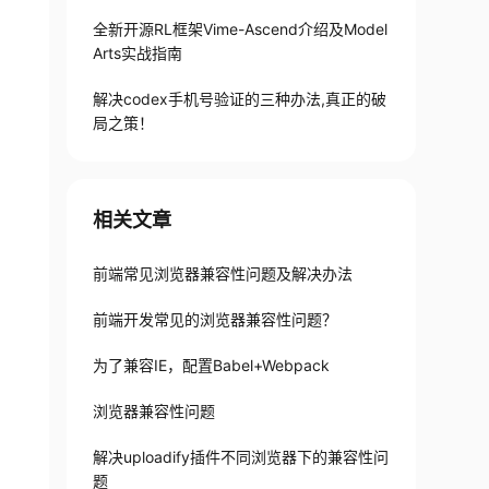
全新开源RL框架Vime-Ascend介绍及Model
Arts实战指南
解决codex手机号验证的三种办法,真正的破
局之策！
相关文章
>
pt
>
前端常见浏览器兼容性问题及解决办法
ript
>
前端开发常见的浏览器兼容性问题？
ript
>
script
>
为了兼容IE，配置Babel+Webpack
pt
>
"
>
</
script
>
浏览器兼容性问题
cript
>
解决uploadify插件不同浏览器下的兼容性问
/>
题