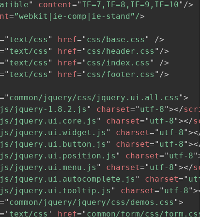
atible
"
content
=
"
IE=7,IE=8,IE=9,IE=10
"
/>
nt
=
”webkit|ie-comp|ie-stand”/
>
=
"
text/css
"
href
=
"
css/base.css
"
/>
=
"
text/css
"
href
=
"
css/header.css
"
/>
=
"
text/css
"
href
=
"
css/index.css
"
/>
=
"
text/css
"
href
=
"
css/footer.css
"
/>
=
"
common/jquery/css/jquery.ui.all.css
"
>
js/jquery-1.8.2.js
"
charset
=
"
utf-8
"
>
</
script
js/jquery.ui.core.js
"
charset
=
"
utf-8
"
>
</
scri
js/jquery.ui.widget.js
"
charset
=
"
utf-8
"
>
</
sc
js/jquery.ui.button.js
"
charset
=
"
utf-8
"
>
</
sc
js/jquery.ui.position.js
"
charset
=
"
utf-8
"
>
</
js/jquery.ui.menu.js
"
charset
=
"
utf-8
"
>
</
scri
js/jquery.ui.autocomplete.js
"
charset
=
"
utf-8
js/jquery.ui.tooltip.js
"
charset
=
"
utf-8
"
>
</
s
=
"
common/jquery/jquery/css/demos.css
"
>
=
'
text/css
'
href
=
"
common/form/css/form.css
"