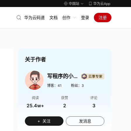
中国站
华为云App
华为云码道
文档
创作
登录
注册
关于作者
写程序的小王叔叔
博客：
41
粉丝：
3
阅读
获赞
评论
25.4w+
2
3
+ 关注
发消息