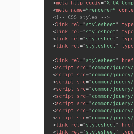
<
meta
http-equiv
=
"
X-UA-Comp
<
meta
name
=
”renderer”
conte
<!-- CSS styles -->
<
link
rel
=
"
stylesheet
"
type
<
link
rel
=
"
stylesheet
"
type
<
link
rel
=
"
stylesheet
"
type
<
link
rel
=
"
stylesheet
"
type
<
link
rel
=
"
stylesheet
"
href
<
script
src
=
"
common/jquery/
<
script
src
=
"
common/jquery/
<
script
src
=
"
common/jquery/
<
script
src
=
"
common/jquery/
<
script
src
=
"
common/jquery/
<
script
src
=
"
common/jquery/
<
script
src
=
"
common/jquery/
<
script
src
=
"
common/jquery/
<
link
rel
=
"
stylesheet
"
href
<
link
rel
=
'
stylesheet
'
type