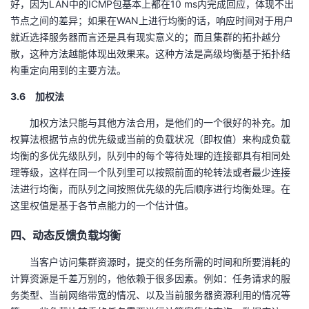
好，因为LAN中的ICMP包基本上都在10 ms内完成回应，体现不出
节点之间的差异；如果在WAN上进行均衡的话，响应时间对于用户
就近选择服务器而言还是具有现实意义的；而且集群的拓扑越分
散，这种方法越能体现出效果来。这种方法是高级均衡基于拓扑结
构重定向用到的主要方法。
3.6 加权法
加权方法只能与其他方法合用，是他们的一个很好的补充。加
权算法根据节点的优先级或当前的负载状况（即权值）来构成负载
均衡的多优先级队列，队列中的每个等待处理的连接都具有相同处
理等级，这样在同一个队列里可以按照前面的轮转法或者最少连接
法进行均衡，而队列之间按照优先级的先后顺序进行均衡处理。在
这里权值是基于各节点能力的一个估计值。
四、动态反馈负载均衡
当客户访问集群资源时，提交的任务所需的时间和所要消耗的
计算资源是千差万别的，他依赖于很多因素。例如：任务请求的服
务类型、当前网络带宽的情况、以及当前服务器资源利用的情况等