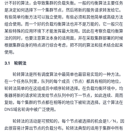
计不好的算法，会导致集群的负载失衡。一般的均衡算法主要任务
是决定如何选择下一个集群节点，然后将新的服务请求转发给它。
有些简单均衡方法可以独立使用，有些必须和其他简单或高级方法
组合使用。而一个好的负载均衡算法也并不是万能的，它一般只在
某些特殊的应用环境下才能发挥最大效用。因此在考察负载均衡算
法的同时，也要注意算法本身的适用面，并在采取集群部署的时候
根据集群自身的特点进行综合考虑，把不同的算法和技术结合起来
使用。
3.1 轮转法
轮转算法是所有调度算法中最简单也最容易实现的一种方法。
在一个任务队列里，队列的每个成员（节点）都具有相同的地位，
轮转法简单的在这组成员中顺序轮转选择。在负载均衡环境中，均
衡器将新的请求轮流发给节点队列中的下一节点，如此连续、周而
复始，每个集群的节点都在相等的地位下被轮流选择。这个算法在
DNS域名轮询中被广泛使用。
轮转法的活动是可预知的，每个节点被选择的机会是1／N，因
此很容易计算出节点的负载分布。轮转法典型的适用于集群中所有