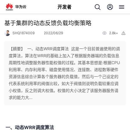
开发者
返
基于集群的动态反馈负载均衡策略
回
SHQ1874009
2022/06/29
2.8k+
举
报
【摘要】 ​ 一、动态WRR调度算法 这是一个目前普遍使用的调
度算法，算法在WRR的基础上加入了根据服务器端的负载信息
周期性地调整服务器性能权值的过程。其基本思想是:根据CPU
个
利用率、内存利用率、磁盘使用情况、连接数、进程数等硬件
资源信息综合计算各个服务器的负载值，然后与一个己设定的
我
人
代表系统利用率的阀值比较，如大于阀值则说明负载较重应调
小权值，反之则调大权值。权值的大小决定了该服务器服务请
我
的
主
求的能力大...
我
的
开
页
我
的
开
发
一、动态WRR调度算法