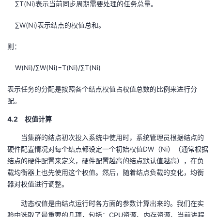
∑T(Ni)表示当前同步周期需要处理的任务总量。
∑W(Ni)表示结点的权值总和。
则：
W(Ni)/∑W(Ni)=T(Ni)/∑T(Ni)
表示任务的分配是按照各个结点权值占权值总数的比例来进行分
配。
4.2 权值计算
当集群的结点初次投入系统中使用时，系统管理员根据结点的
硬件配置情况对每个结点都设定一个初始权值DW（Ni）（通常根据
结点的硬件配置来定义，硬件配置越高的结点默认值越高），在负
载均衡器上也先使用这个权值。然后，随着结点负载的变化，均衡
器对权值进行调整。
动态权值是由结点运行时各方面的参数计算出来的。我们在实
验中选取了最重要的几项，包括：CPU资源、内存资源、当前进程