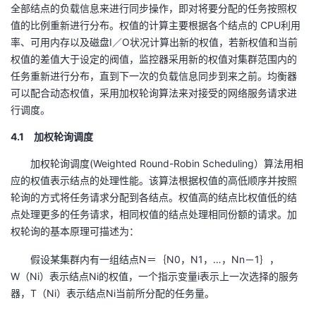
全部结点的负载信息来进行同步操作，即对将要分配的任务按照权
值的比例重新进行分布。权值的计算主要根据各个结点的 CPU利用
率、可用内存以及磁盘I／O状况计算出新的权值，若新权值和当前
权值的差值大于设定的阀值，监控器采用新的权值对集群范围内的
任务重新进行分布，直到下一次的负载信息同步到来之前。均衡器
可以配合动态权值，采用加权轮询算法来对接受的网络服务请求进
行调度。
4.1 加权轮询调度
加权轮询调度(Weighted Round-Robin Scheduling）算法用相
应的权值表示结点的处理性能。该算法根据权值的高低顺序并按照
轮询的方式将任务请求分配到各结点。权值高的结点比权值低的结
点处理更多的任务请求，相同权值的结点处理相同份额的请求。加
权轮询的基本原理可描述为：
假设某集群内有一组结点N＝｛N0，N1，…，Nn－1｝，
W（Ni）表示结点Ni的权值，一个指示变量i表示上一次选择的服务
器，T（Ni）表示结点Ni当前所分配的任务量。