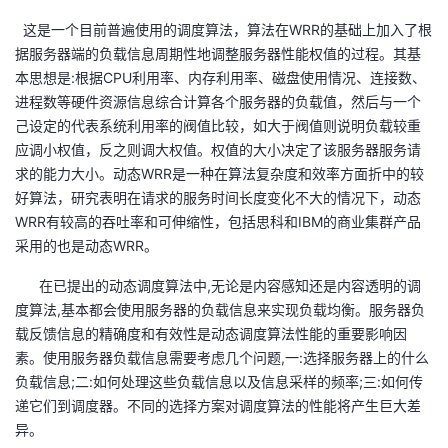
这是一个目前普遍使用的调度算法，算法在WRR的基础上加入了根
的
Programs
发
者
据服务器端的负载信息周期性地调整服务器性能权值的过程。其基
本思想是:根据CPU利用率、内存利用率、磁盘使用情况、连接数、
支
者
我
进程数等硬件资源信息综合计算各个服务器的负载值，然后与一个
己设定的代表系统利用率的阀值比较，如大于阀值则说明负载较重
持
学
的
我
应调小权值，反之则调大权值。权值的大小决定了该服务器服务请
求的能力大小。动态WRR是一种在算法复杂度和效率方面折中的较
我
堂
博
的
我
好算法，研究表明在请求的服务时间长度变化不大的情况下，动态
WRR有较高的吞吐率和可伸缩性，包括思科和IBM的商业集群产品
的
我
客
论
的
我
我
采用的也是动态WRR。
技
的
坛
圈
的
我
的
我
在已提出的动态调度算法中,无论是内容感知还是内容透明的调
度算法,基本都会使用服务器的负载信息来实现负载均衡。服务器负
术
云
子
直
的
我
课
的
我
载反馈信息的精确度和有效性是动态调度算法性能的重要影响因
素。使用服务器负载信息需要考虑几个问题,一:选择服务器上的什么
支
声
播
活
的
程
认
的
我
负载信息;二:如何处理这些负载信息以及信息采样的频率;三:如何传
递它们到调度器。不同的选择方案对调度算法的性能将产生巨大差
持
建
动
关
证
实
的
异。