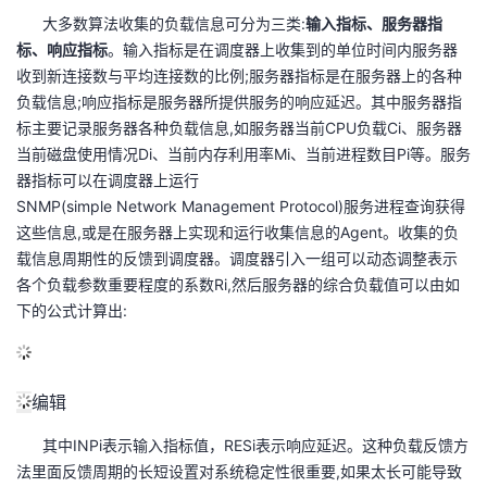
议
注
大多数算法收集的负载信息可分为三类:
验
收
输入指标、服务器指
标、响应指标
。输入指标是在调度器上收集到的单位时间内服务器
收到新连接数与平均连接数的比例;服务器指标是在服务器上的各种
藏
负载信息;响应指标是服务器所提供服务的响应延迟。其中服务器指
标主要记录服务器各种负载信息,如服务器当前CPU负载Ci、服务器
当前磁盘使用情况Di、当前内存利用率Mi、当前进程数目Pi等。服务
器指标可以在调度器上运行
SNMP(simple Network Management Protocol)服务进程查询获得
这些信息,或是在服务器上实现和运行收集信息的Agent。收集的负
载信息周期性的反馈到调度器。调度器引入一组可以动态调整表示
各个负载参数重要程度的系数Ri,然后服务器的综合负载值可以由如
下的公式计算出:
编辑
其中INPi表示输入指标值，RESi表示响应延迟。这种负载反馈方
法里面反馈周期的长短设置对系统稳定性很重要,如果太长可能导致