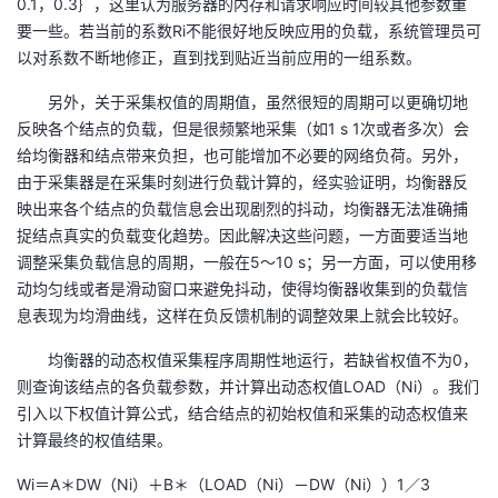
0.1，0.3｝，这里认为服务器的内存和请求响应时间较其他参数重
要一些。若当前的系数Ri不能很好地反映应用的负载，系统管理员可
以对系数不断地修正，直到找到贴近当前应用的一组系数。
另外，关于采集权值的周期值，虽然很短的周期可以更确切地
反映各个结点的负载，但是很频繁地采集（如1 s 1次或者多次）会
给均衡器和结点带来负担，也可能增加不必要的网络负荷。另外，
由于采集器是在采集时刻进行负载计算的，经实验证明，均衡器反
映出来各个结点的负载信息会出现剧烈的抖动，均衡器无法准确捕
捉结点真实的负载变化趋势。因此解决这些问题，一方面要适当地
调整采集负载信息的周期，一般在5～10 s；另一方面，可以使用移
动均匀线或者是滑动窗口来避免抖动，使得均衡器收集到的负载信
息表现为均滑曲线，这样在负反馈机制的调整效果上就会比较好。
均衡器的动态权值采集程序周期性地运行，若缺省权值不为0，
则查询该结点的各负载参数，并计算出动态权值LOAD（Ni）。我们
引入以下权值计算公式，结合结点的初始权值和采集的动态权值来
计算最终的权值结果。
Wi＝A＊DW（Ni）＋B＊（LOAD（Ni）－DW（Ni））1／3