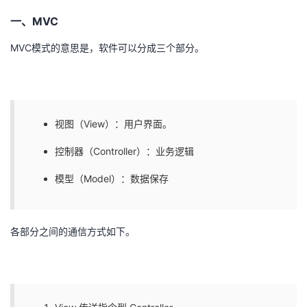
一、MVC
者
MVC模式的意思是，软件可以分成三个部分。
我
的
我
博
的
我
视图（View）：用户界面。
控制器（Controller）：业务逻辑
客
论
的
我
模型（Model）：数据保存
坛
圈
的
我
子
直
的
我
各部分之间的通信方式如下。
我
播
活
的
我
动
关
的