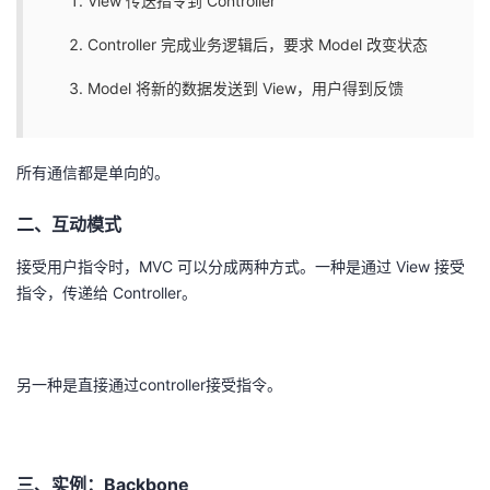
View 传送指令到 Controller
我
注
的
开
Controller 完成业务逻辑后，要求 Model 改变状态
的
Programs
发
Model 将新的数据发送到 View，用户得到反馈
支
者
所有通信都是单向的。
持
学
二、互动模式
我
堂
接受用户指令时，MVC 可以分成两种方式。一种是通过 View 接受
的
我
指令，传递给 Controller。
我
技
的
的
我
另一种是直接通过controller接受指令。
术
云
课
的
我
支
声
程
认
的
我
三、实例：Backbone