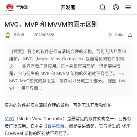
开发者
返
MVC，MVP 和 MVVM的图示区别
回
黄啊码
2022/06/28
2.4k+
举
报
【摘要】 复杂的软件必须有清晰合理的架构，否则无法开发和
维护。 MVC（Model-View-Controller）是最常见的软件架构
之一，业界有着广泛应用。它本身很容易理解，但是要讲清
个
楚，它与衍生的 MVP 和 MVVM 架构的区别就不容易了。 一、
MVC MVC模式的意思是，软件可以分成三个部分。 视图（Vie
我
人
w）：用户界面...
的
主
复杂的软件必须有清晰合理的架构，否则无法开发和维护。
开
页
MVC
（Model-View-Controller）是最常见的软件架构之一，业界有
着广泛应用。它本身
很容易理解
，但是要讲清楚，它与衍生的 MVP
发
和 MVVM 架构的区别就不容易了。