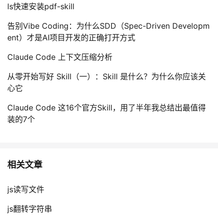
ls快速安装pdf-skill
我
注
的
开
告别Vibe Coding：为什么SDD（Spec-Driven Developm
的
Programs
发
ent）才是AI项目开发的正确打开方式
Claude Code 上下文压缩分析
支
者
从零开始写好 Skill（一）：Skill 是什么？为什么你应该关
持
学
心它
我
堂
Claude Code 这16个官方Skill，用了半年我总结出最值得
装的7个
的
我
我
技
的
的
我
相关文章
术
云
课
的
我
js读写文件
支
声
程
认
的
我
js翻转字符串