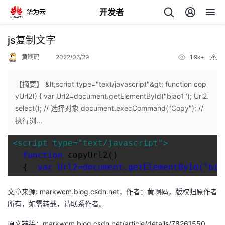
开发者
返
js复制文字
回
黄啊码
2022/06/29
1.9k+
举
报
【摘要】 &lt;script type="text/javascript"&gt; function cop
yUrl2() { var Url2=document.getElementById("biao1"); Url2.
select(); // 选择对象 document.execCommand("Copy"); //
个
执行浏...
我
人
function
{ 
var Url2=document.getElementById("bia
的
主
文章来源: markwcm.blog.csdn.net，作者：黄啊码，版权归原作者
开
页
所有，如需转载，请联系作者。
发
原文链接：markwcm.blog.csdn.net/article/details/78261550