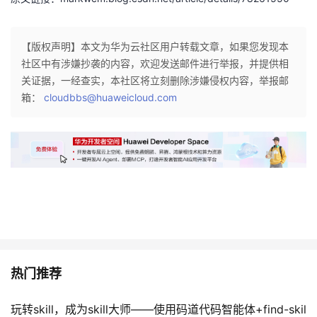
者
【版权声明】本文为华为云社区用户转载文章，如果您发现本
我
社区中有涉嫌抄袭的内容，欢迎发送邮件进行举报，并提供相
关证据，一经查实，本社区将立刻删除涉嫌侵权内容，举报邮
的
我
箱：
cloudbbs@huaweicloud.com
博
的
我
客
论
的
我
坛
圈
的
我
子
直
的
我
我
播
活
的
热门推荐
我
动
关
的
玩转skill，成为skill大师——使用码道代码智能体+find-skil