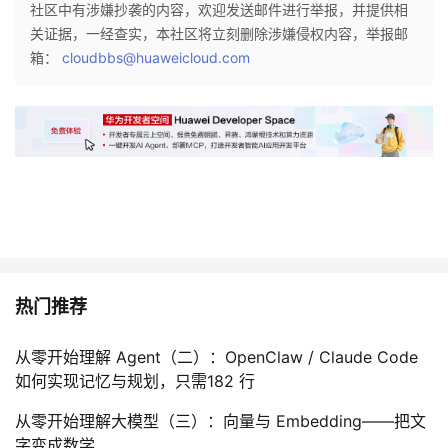
持
建
社区中有涉嫌抄袭的内容，欢迎发送邮件进行举报，并提供相
证
实
的
关证据，一经查实，本社区将立刻删除涉嫌侵权内容，举报邮
议
箱：
cloudbbs@huaweicloud.com
验
收
藏
热门推荐
从零开始理解 Agent（二）：OpenClaw / Claude Code
如何实现记忆与规划，只需182 行
从零开始理解大模型（三）：向量与 Embedding——把文
字变成数学