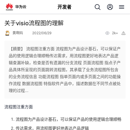
开发者
返
关于visio流程图的理解
回
黄啊码
2022/06/29
2k+
举
报
【摘要】 流程图注重方面 流程图为产品设计基石，可以保证产
品的使用逻辑合理顺畅传达需求，用流程图更好地表达产品逻
辑查漏补缺，检查是否有遗漏的分支流程 页面流程图 指点子产
个
品具体所呈现的页面跳转流程图，其承载了业务流程图所包含
的业务流程信息 功能流程图 指单页面内或多页面之间的功能操
我
人
作流程 数据流程图 特指软件产品中，描述数据在不同节点被处
理的过程...
的
主
流程图注重方面
开
页
流程图为产品设计基石，可以保证产品的使用逻辑合理顺畅
发
传达需求，用流程图更好地表达产品逻辑