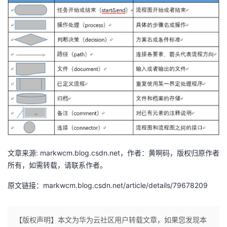
我
注
的
开
的
Programs
发
支
者
持
学
我
堂
的
我
我
文章来源: markwcm.blog.csdn.net，作者：黄啊码，版权归原作者
技
的
的
我
所有，如需转载，请联系作者。
术
云
课
的
我
原文链接：markwcm.blog.csdn.net/article/details/79678209
支
声
程
认
的
我
【版权声明】本文为华为云社区用户转载文章，如果您发现本