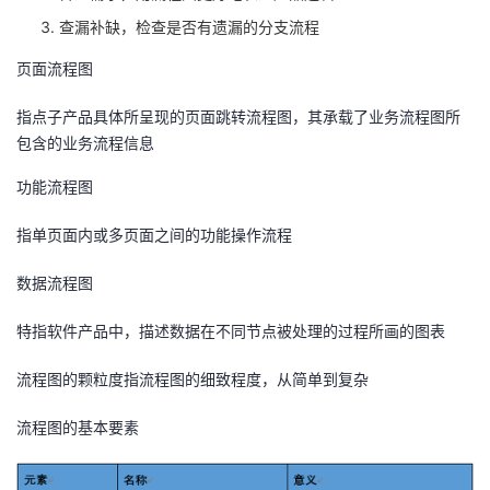
查漏补缺，检查是否有遗漏的分支流程
者
页面流程图
我
指点子产品具体所呈现的页面跳转流程图，其承载了业务流程图所
包含的业务流程信息
的
我
功能流程图
博
的
我
指单页面内或多页面之间的功能操作流程
客
论
的
我
数据流程图
坛
圈
的
我
特指软件产品中，描述数据在不同节点被处理的过程所画的图表
子
直
的
我
流程图的颗粒度指流程图的细致程度，从简单到复杂
我
播
活
的
流程图的基本要素
我
动
关
的