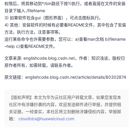
权限后，将其移动到*/bin路径下按1)执行，或者直接在文件的安装
者
目录下输入./fileName
3) 如果软件包含gui（图形界面），可点击图标执行。
4) 其他：安装软件的时候有必要看README文件，其中包含了安装
我
方法，执行方法，注意事项等。
运行某些命令也许需要参数，您可以：a)查看man文档 b)filename
的
我
–help c)查看README文件。
博
的
我
文章来源: englishcode.blog.csdn.net，作者：知识浅谈，版权归
原作者所有，如需转载，请联系作者。
客
论
的
我
原文链接：englishcode.blog.csdn.net/article/details/80302874
坛
圈
的
我
子
直
的
我
【版权声明】本文为华为云社区用户转载文章，如果您发现本
社区中有涉嫌抄袭的内容，欢迎发送邮件进行举报，并提供相
我
播
活
的
关证据，一经查实，本社区将立刻删除涉嫌侵权内容，举报邮
箱：
cloudbbs@huaweicloud.com
我
动
关
的