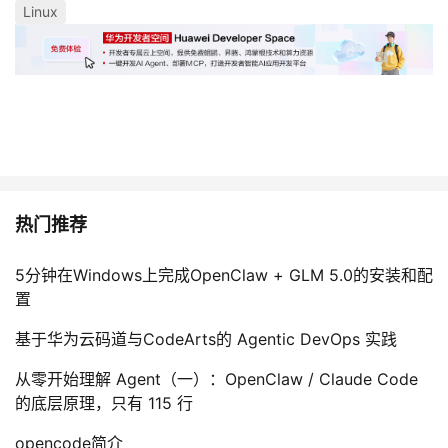
Linux
我
注
的
开
的
Programs
发
支
者
持
学
我
堂
热门推荐
的
我
我
5分钟在Windows上完成OpenClaw + GLM 5.0的安装和配
置
技
的
的
我
基于华为云码道与CodeArts的 Agentic DevOps 实践
术
云
课
的
我
从零开始理解 Agent（一）：OpenClaw / Claude Code
的底层原理，只有 115 行
支
声
程
认
的
我
opencode简介