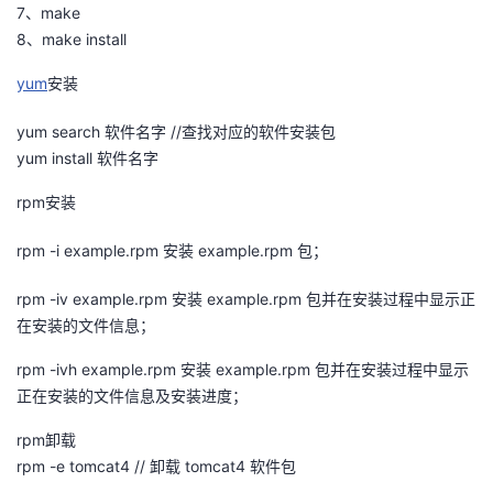
7、make
者
8、make install
yum
安装
我
yum search 软件名字 //查找对应的软件安装包
的
我
yum install 软件名字
博
的
我
rpm安装
rpm -i example.rpm 安装 example.rpm 包；
客
论
的
我
rpm -iv example.rpm 安装 example.rpm 包并在安装过程中显示正
坛
圈
的
我
在安装的文件信息；
子
直
的
我
rpm -ivh example.rpm 安装 example.rpm 包并在安装过程中显示
正在安装的文件信息及安装进度；
我
播
活
的
rpm卸载
我
动
关
的
rpm -e tomcat4 // 卸载 tomcat4 软件包