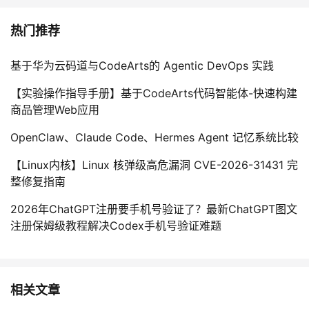
持
建
证
实
的
热门推荐
议
验
收
基于华为云码道与CodeArts的 Agentic DevOps 实践
藏
【实验操作指导手册】基于CodeArts代码智能体-快速构建
商品管理Web应用
OpenClaw、Claude Code、Hermes Agent 记忆系统比较
【Linux内核】Linux 核弹级高危漏洞 CVE-2026-31431 完
整修复指南
2026年ChatGPT注册要手机号验证了？最新ChatGPT图文
注册保姆级教程解决Codex手机号验证难题
相关文章