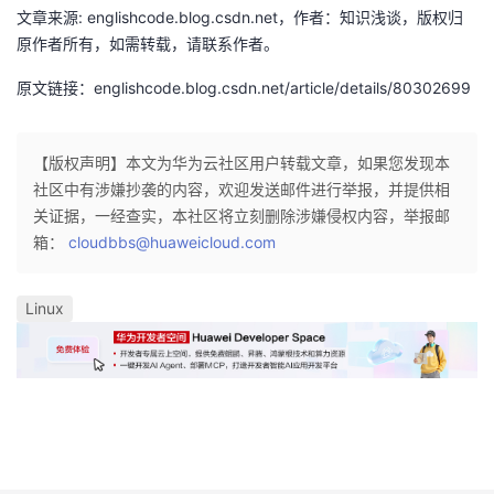
文章来源: englishcode.blog.csdn.net，作者：知识浅谈，版权归
我
注
的
开
原作者所有，如需转载，请联系作者。
的
Programs
发
原文链接：englishcode.blog.csdn.net/article/details/80302699
支
者
【版权声明】本文为华为云社区用户转载文章，如果您发现本
持
学
社区中有涉嫌抄袭的内容，欢迎发送邮件进行举报，并提供相
关证据，一经查实，本社区将立刻删除涉嫌侵权内容，举报邮
我
堂
箱：
cloudbbs@huaweicloud.com
的
我
我
Linux
技
的
的
我
术
云
课
的
我
支
声
程
认
的
我