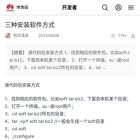
开发者
返
三种安装软件方式
回
知识浅谈
2022/06/28
1.7k+
举
报
【摘要】 源代码包安装方式 1、找到相应的软件包，比如soft.t
ar.bz2，下载到本机某个目录； 2、打开一个终端，su -成root
用户； 3、cd soft.tar.bz2所在的目录； 4、tar ...
个
源代码包安装方式
我
人
1、找到相应的软件包，比如soft.tar.bz2，下载到本机某个目录；
的
主
2、打开一个终端，su -成root用户；
3、cd soft.tar.bz2所在的目录；
开
页
4、tar -xjvf soft.tar.bz2 //一般会生成一个soft目录
5、cd soft
发
6、./configure