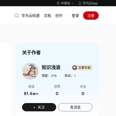
中国站
华为云App
华为云码道
文档
创作
登录
注册
关于作者
知识浅谈
博客：
279
粉丝：
1
阅读
获赞
评论
81.4w+
0
0
+ 关注
发消息