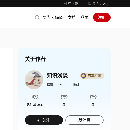
中国站
华为云App
华为云码道
文档
登录
注册
关于作者
知识浅谈
博客：
279
粉丝：
1
阅读
获赞
评论
81.4w+
0
0
+ 关注
发消息