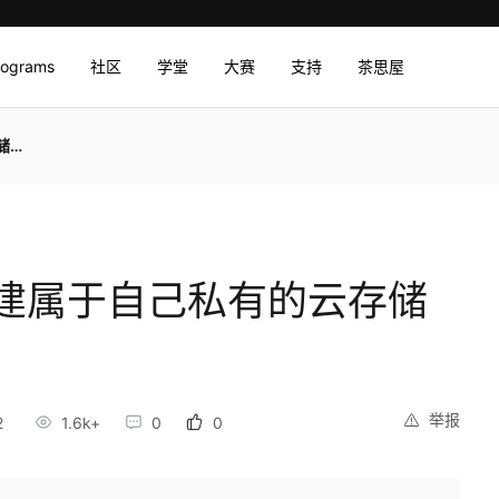
rograms
社区
学堂
大赛
支持
茶思屋
盘
d搭建属于自己私有的云存储
举报
2
1.6k+
0
0