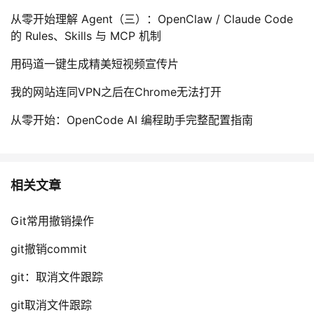
持
建
证
实
的
从零开始理解 Agent（三）：OpenClaw / Claude Code
的 Rules、Skills 与 MCP 机制
议
验
收
用码道一键生成精美短视频宣传片
藏
我的网站连同VPN之后在Chrome无法打开
从零开始：OpenCode AI 编程助手完整配置指南
相关文章
Git常用撤销操作
git撤销commit
git：取消文件跟踪
git取消文件跟踪