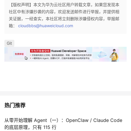
【版权声明】本文为华为云社区用户转载文章，如果您发现本
我
注
的
开
社区中有涉嫌抄袭的内容，欢迎发送邮件进行举报，并提供相
关证据，一经查实，本社区将立刻删除涉嫌侵权内容，举报邮
的
Programs
发
箱：
cloudbbs@huaweicloud.com
支
者
Git
持
学
我
堂
的
我
我
技
的
的
我
热门推荐
术
云
课
的
我
支
声
从零开始理解 Agent（一）：OpenClaw / Claude Code
程
认
的
我
的底层原理，只有 115 行