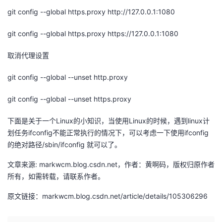
git config --global https.proxy http://127.0.0.1:1080
者
git config --global https.proxy https://127.0.0.1:1080
我
取消代理设置
的
我
git config --global --unset http.proxy
博
的
我
git config --global --unset https.proxy
客
论
的
我
下面是关于一个Linux的小知识，当使用Linux的时候，遇到linux计
划任务ifconfig不能正常执行的情况下，可以考虑一下使用ifconfig
坛
圈
的
我
的绝对路径/sbin/ifconfig 就可以了。
子
直
的
我
文章来源: markwcm.blog.csdn.net，作者：黄啊码，版权归原作者
所有，如需转载，请联系作者。
我
播
活
的
原文链接：markwcm.blog.csdn.net/article/details/105306296
我
动
关
的