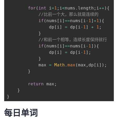
持
建
证
实
的
for
(
int
 i
=
1
;
i
<
nums
.
length
;
i
++
)
{
//比前一个大，那么就是连续的
议
验
收
if
(
nums
[
i
]
==
nums
[
i
-
1
]
+
1
)
{
                dp
[
i
]
=
 dp
[
i
-
1
]
+
1
;
藏
}
//和前一个相等，连续长度保持就行
if
(
nums
[
i
]
==
nums
[
i
-
1
]
)
{
                dp
[
i
]
=
 dp
[
i
-
1
]
;
}
            max 
=
Math
.
max
(
max
,
dp
[
i
]
)
;
}
return
 max
;
}
}
每日单词