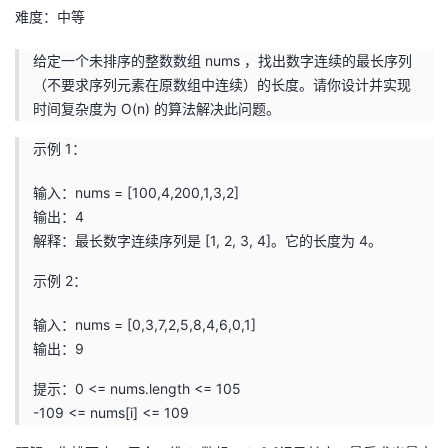
难度：中等
者
给定一个未排序的整数数组 nums ，找出数字连续的最长序列
我
（不要求序列元素在原数组中连续）的长度。请你设计并实现
时间复杂度为 O(n) 的算法解决此问题。
的
我
示例 1：
博
的
我
输入：nums = [100,4,200,1,3,2]
输出：4
客
论
的
我
解释：最长数字连续序列是 [1, 2, 3, 4]。它的长度为 4。
坛
圈
的
我
示例 2：
子
直
的
我
输入：nums = [0,3,7,2,5,8,4,6,0,1]
输出：9
我
播
活
的
提示：0 <= nums.length <= 105
-109 <= nums[i] <= 109
我
动
关
的