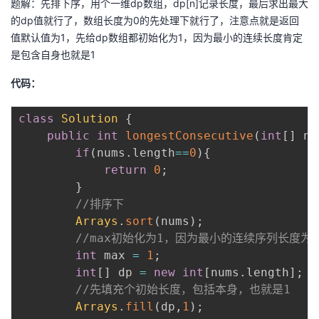
题解：先排下序，用个一维dp数组，dp[n]记录长度，最后求出最大
我
注
的
开
的dp值就行了，数组长度为0的先处理下就行了，注意点就是返回
值默认值为1，先给dp数组都初始化为1，因为最小的连续长度肯定
的
Programs
发
是包含自身也就是1
代码：
支
者
class
Solution
{
持
学
public
int
longestConsecutive
(
int
[
]
 nu
if
(
nums
.
length
==
0
)
{
我
堂
return
0
;
}
的
我
我
//排序下
Arrays
.
sort
(
nums
)
;
技
的
的
我
//max初始化为1，因为最小的连续序列长度
int
 max 
=
1
;
术
云
课
的
我
int
[
]
 dp 
=
new
int
[
nums
.
length
]
;
//先填充个初始长度，包括本身，也就是1
支
声
程
认
的
我
Arrays
.
fill
(
dp
,
1
)
;