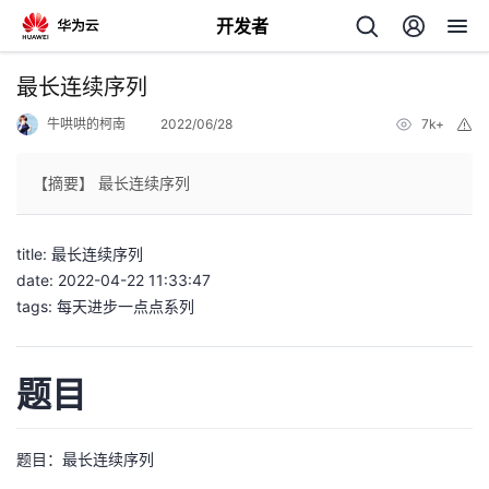
开发者
返
最长连续序列
回
牛哄哄的柯南
2022/06/28
7k+
举
报
【摘要】 最长连续序列
title: 最长连续序列
个
date: 2022-04-22 11:33:47
tags: 每天进步一点点系列
我
人
的
主
题目
开
页
题目：
最长连续序列
发